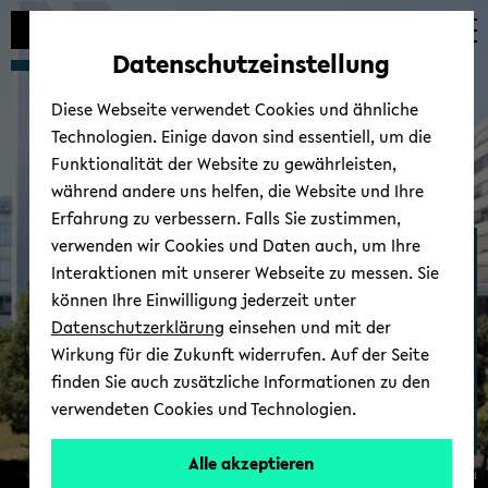
Automatische
zum
zum
zum
Inhaltswechsel
Hauptinhalt
Hauptmenü
Fußbereich
Datenschutzeinstellung
vermeiden
wechseln
wechseln
wechseln
Diese Webseite verwendet Cookies und ähnliche
Technologien. Einige davon sind essentiell, um die
Funktionalität der Website zu gewährleisten,
während andere uns helfen, die Website und Ihre
Erfahrung zu verbessern. Falls Sie zustimmen,
verwenden wir Cookies und Daten auch, um Ihre
Allgemein-​ und Fa­mi­li­en­
Interaktionen mit unserer Webseite zu messen. Sie
me­di­zin
können Ihre Einwilligung jederzeit unter
Datenschutzerklärung
einsehen und mit der
Wirkung für die Zukunft widerrufen. Auf der Seite
finden Sie auch zusätzliche Informationen zu den
verwendeten Cookies und Technologien.
Alle akzeptieren
© Uni­ver­si­tät Bie­le­feld