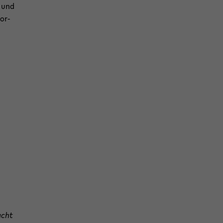
und
or­
cht