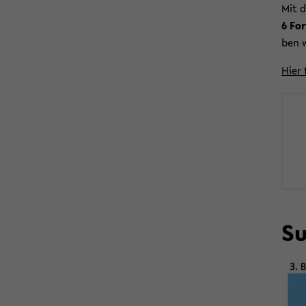
Mit d
6 For
ben w
Hier 
Su