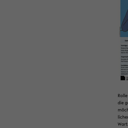
Rolle
die g
möch­
li­ch
Warte