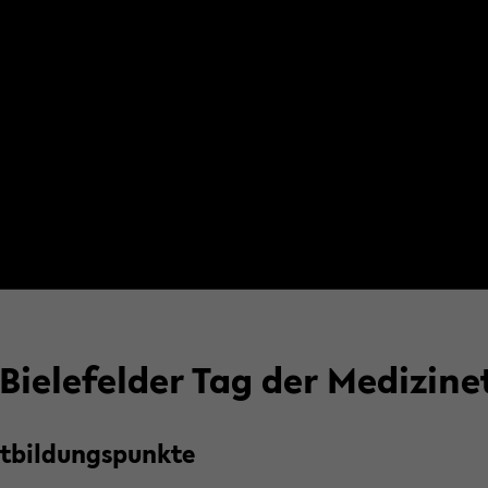
 Bie­le­fel­der Tag der Me­di­zi
t­bil­dungs­punk­te