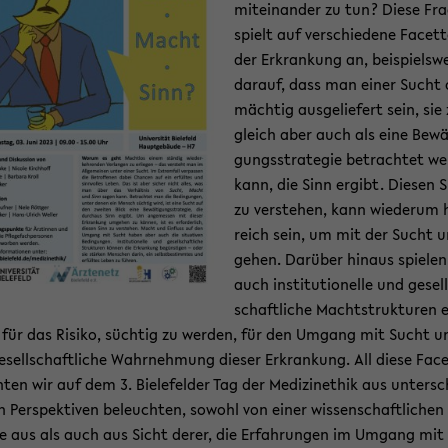
mit­ein­an­der zu tun? Diese Fr
spielt auf ver­schie­de­ne Fa­cet­
der Er­kran­kung an, bei­spiels­we
dar­auf, dass man einer Sucht
mäch­tig aus­ge­lie­fert sein, sie
gleich aber auch als eine Be­wäl
gungs­stra­te­gie be­trach­tet we
kann, die Sinn er­gibt. Die­sen 
zu ver­ste­hen, kann wie­der­um h
reich sein, um mit der Sucht u
ge­hen. Dar­über hin­aus spie­le
auch in­sti­tu­tio­nel­le und ge­sel
schaft­li­che Macht­struk­tu­ren 
 für das Ri­si­ko, süch­tig zu wer­den, für den Um­gang mit Sucht u
e­sell­schaft­li­che Wahr­neh­mung die­ser Er­kran­kung. All diese Fa­c
ten wir auf dem 3. Bie­le­fel­der Tag der Me­di­zi­n­ethik aus un­ter­s
en Per­spek­ti­ven be­leuch­ten, so­wohl von einer wis­sen­schaft­li­chen
 aus als auch aus Sicht derer, die Er­fah­run­gen im Um­gang mit