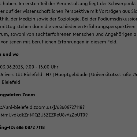
 haben. Im ers­ten Teil der Ver­an­stal­tung liegt der Schwer­punkt
ker auf der wis­sen­schaft­li­chen Per­spek­ti­ve mit Vor­trä­gen aus Si
thik, der Me­di­zin sowie der So­zio­lo­gie. Bei der Po­di­ums­dis­kus­si
mit­tag ste­hen dann die ver­schie­de­nen Er­fah­rungs­per­spek­ti­ven
rum, so­wohl von suchter­fah­re­nen Men­schen und An­ge­hö­ri­gen a
von jenen mit be­ruf­li­chen Er­fah­run­gen in die­sem Feld.
 und wo
 03.06.2023, 9.00 - 16.00 Uhr
ni­ver­si­tät Bie­le­feld | H7 | Haupt­ge­bäu­de | Uni­ver­si­täts­stra­ße 25
Bie­le­feld
angs­da­ten Zoom
://uni-​bielefeld.zoom.us/j/68608727118?
MmUvdkdkZnN1Q2U5ZEZReU8vVzZpUT09
ng-​ID: 686 0872 7118