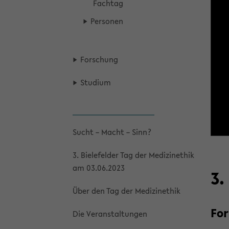
Fach­tag
Per­so­nen
For­schung
Stu­di­um
Sucht – Macht – Sinn?
3. Bie­le­fel­der Tag der Me­di­zi­n­ethik
am 03.06.2023
3.
Über den Tag der Me­di­zi­n­ethik
For
Die Ver­an­stal­tun­gen