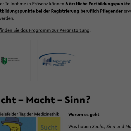
er Teil­nah­me in Prä­senz kön­nen
6 ärzt­li­che Fort­bil­dungs­punk­te
t­bil­dungs­punk­te bei der Re­gis­trie­rung be­ruf­lich Pfle­gen­der
er­w
er­den.
fin­den Sie das Pro­gramm zur Ver­an­stal­tung
.
cht – Macht – Sinn?
Worum es geht
Was haben
Sucht
,
Sinn
und
Ma