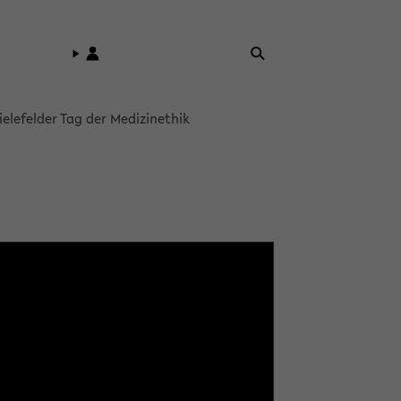
ie­le­fel­der Tag der Me­di­zi­n­ethik