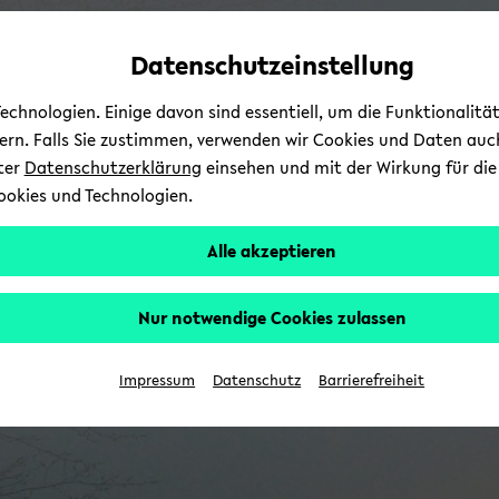
Automatische
skip
skip
skip
Inhaltswechsel
to
to
to
Datenschutzeinstellung
vermeiden
main
main
footer
content
menu
chnologien. Einige davon sind essentiell, um die Funktionalit
sern. Falls Sie zustimmen, verwenden wir Cookies und Daten auc
nter
Datenschutzerklärung
einsehen und mit der Wirkung für die 
ookies und Technologien.
Alle akzeptieren
Nur notwendige Cookies zulassen
Impressum
Datenschutz
Barrierefreiheit