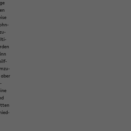
age
ten
i­se
 ohn­
 zu­
­ti­
r­den
Sinn
ilf­
m­zu­
n aber
l­
eine
nd
et­ten
chied­