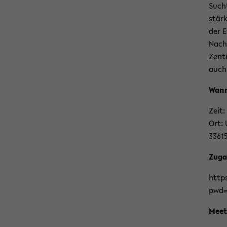
Sucht
stär­
der E
Nach­
Zen­t
auch 
Wann
Zeit:
Ort: U
33615 
Zu­g
https
pwd=
Meeti