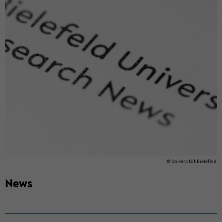
© Uni­ver­si­tät Bie­le­feld
News