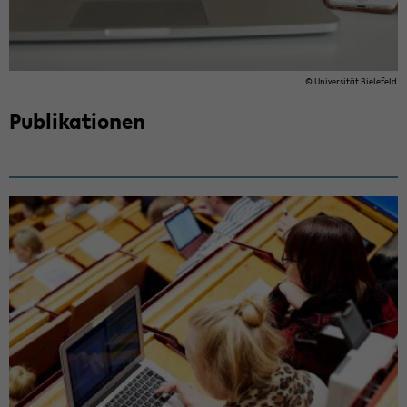
© Uni­ver­si­tät Bie­le­feld
Pu­bli­ka­tio­nen