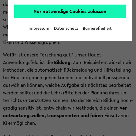
dun­gen des ma­schi­nel­len Ler­nens für Men­schen ver­ständ­lich
Nur notwendige Cookies zulassen
ma­chen? Und: Wie kön­nen wir ma­schi­nel­les Ler­nen dazu ein­
set­zen, mensch­li­ches Wis­sen zu meh­ren? Um mensch­li­ches
Wis­sen ma­schi­nen­les­bar zu ma­chen, re­prä­sen­tie­ren wir
Impressum
Datenschutz
Barrierefreiheit
mensch­li­ches Wis­sen als struk­tu­rier­te Daten, wie Gram­ma­
ti­ken und Wis­sens­gra­phen.
Wofür ist un­se­re For­schung gut? Unser Haupt-​
Anwendungsfeld ist die
Bil­dung
. Zum Bei­spiel ent­wi­ckeln wir
Me­tho­den, die au­to­ma­tisch Rück­mel­dung und Hil­fe­stel­lung
bei Haus­auf­ga­ben geben kön­nen; die in­di­vi­du­ell pass­ge­nau
aus­wäh­len kön­nen, wel­che Auf­ga­be als nächs­tes be­ar­bei­tet
wer­den soll­te; und die Lehr­kräf­te bei der Pla­nung ihres Un­
ter­richts un­ter­stüt­zen kön­nen. Da der Be­reich Bil­dung hoch­
gra­dig sen­si­tiv ist, ent­wi­ckeln wir Me­tho­den, die einen
ver­
ant­wor­tungs­vol­len, trans­pa­ren­ten und fai­ren
Ein­satz von
KI er­mög­li­chen.