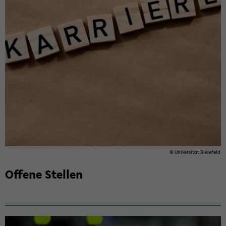
© Uni­ver­si­tät Bie­le­feld
Of­fe­ne Stel­len