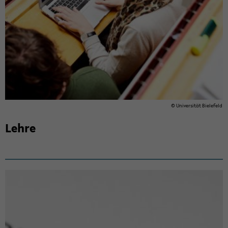
© Uni­ver­si­tät Bie­le­feld
Lehre