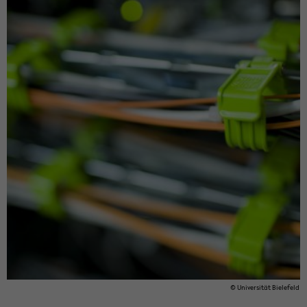
© Uni­ver­si­tät Bie­le­feld