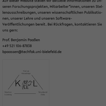
Auf die­ser Web­site stel­len wir ak­tu­el­le In­for­ma­tio­nen zu un­
se­ren For­schungs­pro­jek­ten, Mit­ar­bei­ter*innen, un­se­ren Stel­
len­aus­schrei­bun­gen, un­se­ren wis­sen­schaft­li­chen Pu­bli­ka­tio­
nen, un­se­rer Lehre und un­se­ren Software-​
Veröffentlichungen be­reit. Bei Rück­fra­gen, kon­tak­tie­ren Sie
uns gern:
Prof. Ben­ja­min Paa­ßen
+49 521 106-​87838
bpaas­sen@tech­fak.uni-​bielefeld.de