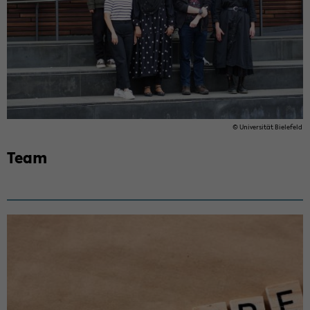
© Uni­ver­si­tät Bie­le­feld
Team