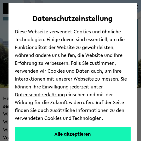
Automatische
zum
zum
zum
Inhaltswechsel
Hauptinhalt
Hauptmenü
Fußbereich
Datenschutzeinstellung
vermeiden
wechseln
wechseln
wechseln
Wis­sens­re­prä­sen­ta­ti­on
Diese Webseite verwendet Cookies und ähnliche
und Ma­schi­nel­les Ler­nen
Technologien. Einige davon sind essentiell, um die
Funktionalität der Website zu gewährleisten,
während andere uns helfen, die Website und Ihre
Erfahrung zu verbessern. Falls Sie zustimmen,
verwenden wir Cookies und Daten auch, um Ihre
Interaktionen mit unserer Webseite zu messen. Sie
können Ihre Einwilligung jederzeit unter
© Uni­ver­si­tät Bie­le­feld
Datenschutzerklärung
einsehen und mit der
Herz­lich will­kom­men bei der Ar­beits­grup­pe
Wis­sens­re­prä­
Wirkung für die Zukunft widerrufen. Auf der Seite
sen­ta­ti­on und Ma­schi­nel­les Ler­nen
(KML, sprich: 'Kamel').
finden Sie auch zusätzliche Informationen zu den
Wir for­schen an der Schnitt­stel­le zwi­schen mensch­li­chem
verwendeten Cookies und Technologien.
Wis­sen und ma­schi­nel­lem Ler­nen. Un­se­re Kern­fra­gen sind:
Wie kön­nen wir ma­schi­nel­les Ler­nen durch mensch­li­ches
Alle akzeptieren
Vor­wis­sen ver­bes­sern? Wie kön­nen wir Mo­del­le und Ent­schei­