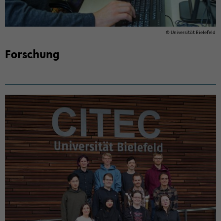
© Uni­ver­si­tät Bie­le­feld
For­schung