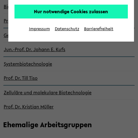
Bio­pro­zess­tech­nik
Nur notwendige Cookies zulassen
Prof. Dr.-Ing. Kat­rin Ro­sen­thal
Impressum
Datenschutz
Barrierefreiheit
Ge­no­me En­gi­nee­ring/Edi­ting
Jun.-Prof. Dr. Jo­hann E. Kufs
Sys­tem­bio­tech­no­lo­gie
Prof. Dr. Till Tiso
Zel­lu­lä­re und mo­le­ku­la­re Bio­tech­no­lo­gie
Prof. Dr. Kris­ti­an Mül­ler
Ehe­ma­li­ge Ar­beits­grup­pen