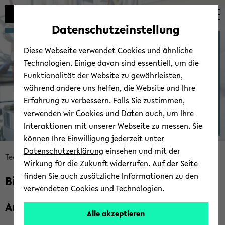
Automatische
skip
skip
skip
Inhaltswechsel
to
to
to
Datenschutzeinstellung
vermeiden
main
main
footer
For­schungs­be­reich
content
menu
Diese Webseite verwendet Cookies und ähnliche
Technologien. Einige davon sind essentiell, um die
Funktionalität der Website zu gewährleisten,
während andere uns helfen, die Website und Ihre
Erfahrung zu verbessern. Falls Sie zustimmen,
verwenden wir Cookies und Daten auch, um Ihre
Interaktionen mit unserer Webseite zu messen. Sie
können Ihre Einwilligung jederzeit unter
© Uni­ver­si­tät Bie­le­feld
Datenschutzerklärung
einsehen und mit der
skip
Tech­ni­sche Fa­kul­tät
For­schung
Wirkung für die Zukunft widerrufen. Auf der Seite
breadcrumb
finden Sie auch zusätzliche Informationen zu den
Bio­tech­no­lo­gie
navigation
verwendeten Cookies und Technologien.
to
Ar­beits­grup­pen
main
Alle akzeptieren
content