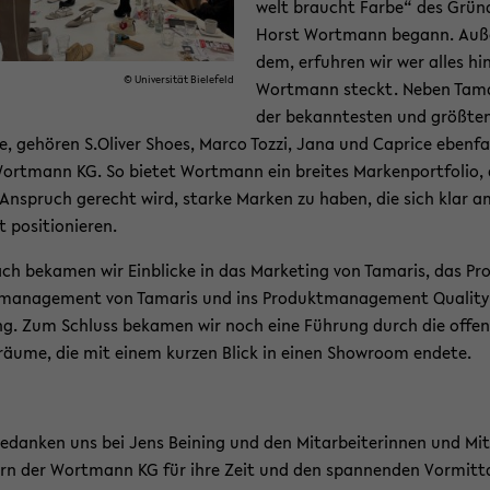
welt braucht Farbe“ des Grün­
Horst Wort­mann be­gann. Au­ß
dem, er­fuh­ren wir wer alles hin
© Uni­ver­si­tät Bie­le­feld
Wort­mann steckt. Neben Ta­ma­
der be­kann­tes­ten und größ­te
, ge­hö­ren S.Oli­ver Shoes, Marco Tozzi, Jana und Ca­pri­ce eben­fa
ort­mann KG. So bie­tet Wort­mann ein brei­tes Mar­ken­port­fo­lio,
n­spruch ge­recht wird, star­ke Mar­ken zu haben, die sich klar 
po­si­tio­nie­ren.
ch be­ka­men wir Ein­bli­cke in das Mar­ke­ting von Ta­ma­ris, das Pr
ma­nage­ment von Ta­ma­ris und ins Pro­dukt­ma­nage­ment Qua­li­t
ing. Zum Schluss be­ka­men wir noch eine Füh­rung durch die of­fe­
­räu­me, die mit einem kur­zen Blick in einen Show­room en­de­te.
e­dan­ken uns bei Jens Bei­ning und den Mit­ar­bei­te­rin­nen und Mit
ern der Wort­mann KG für ihre Zeit und den span­nen­den Vor­mit­t