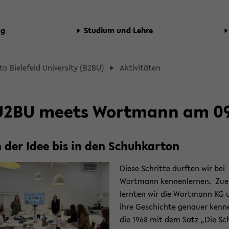
ng
Stu­di­um und Lehre
o Bie­le­feld Uni­ver­si­ty (B2BU)
Ak­ti­vi­tä­ten
dcrumb
gation
2BU meets Wort­mann am 09
ent
 der Idee bis in den Schuh­kar­ton
Diese Schrit­te durf­ten wir bei
Wort­mann ken­nen­ler­nen. Zu­e
lern­ten wir die Wort­mann KG 
ihre Ge­schich­te ge­nau­er ken­n
die 1968 mit dem Satz „Die Sc