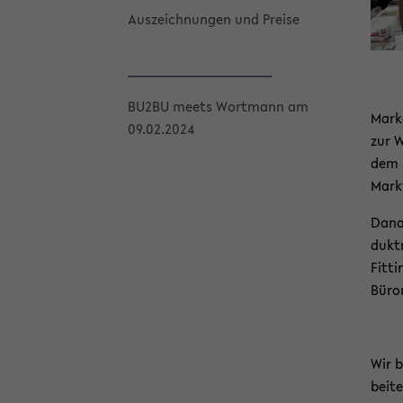
Aus­zeich­nun­gen und Prei­se
BU2BU meets Wort­mann am
Marke
09.02.2024
zur W
dem A
Markt 
Da­na
dukt­
Fit­t
Bü­ro
Wir b
bei­t