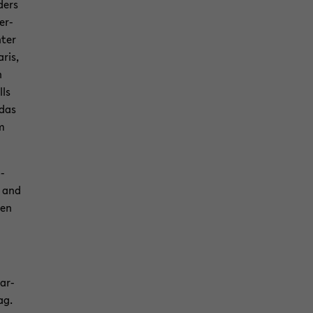
ders
er­
­ter
ris,
n
lls
 das
am
o­
y and
nen
­ar­
ag.