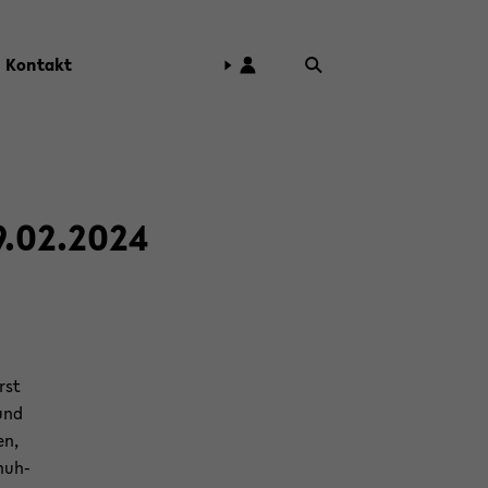
Kon­takt
.02.2024
rst
und
en,
huh­