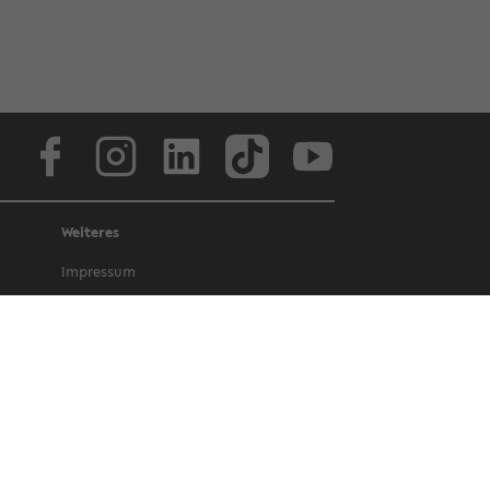
Face­book
In­sta­gram
Lin­ke­dIn
Tik­Tok
You­tube
Weiteres
Im­pres­sum
Da­ten­schutz
Bar­rie­re­frei­heit
Amt­li­che Be­kannt­ma­chun­gen und Ge­
set­ze
Letz­te Ak­tua­li­sie­rung: 19 Fe­bruary 2025
©
Uni­ver­si­tät Bie­le­feld