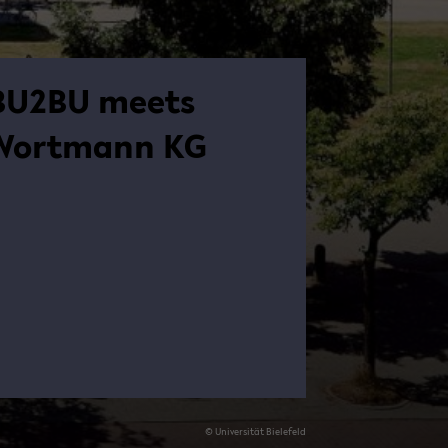
BU2BU meets
Wort­mann KG
© Uni­ver­si­tät Bie­le­feld