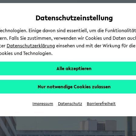
Automatische
skip
skip
skip
Inhaltswechsel
to
to
to
Datenschutzeinstellung
vermeiden
main
main
footer
content
menu
chnologien. Einige davon sind essentiell, um die Funktionalit
sern. Falls Sie zustimmen, verwenden wir Cookies und Daten auc
nter
Datenschutzerklärung
einsehen und mit der Wirkung für die 
ookies und Technologien.
Alle akzeptieren
Nur notwendige Cookies zulassen
Impressum
Datenschutz
Barrierefreiheit