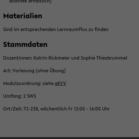
blio­thek er­hält­lich)
Ma­te­ria­li­en
Sind im ent­spre­chen­den Lern­raum­Plus zu fin­den
Stamm­da­ten
Do­zen­tin­nen: Kat­rin Rick­mei­er und So­phie Thies­brum­mel
Art: Vor­le­sung (ohne Übung)
Mo­dul­zu­ord­nung: siehe
eKVV
Um­fang: 2 SWS
Ort/Zeit: T2-​238, wö­chent­lich Fr 12:00 - 14:00 Uhr