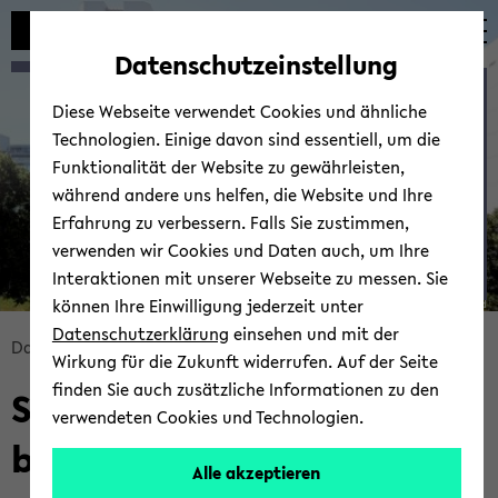
Automatische
zum
zum
zum
Inhaltswechsel
Hauptinhalt
Hauptmenü
Fußbereich
Datenschutzeinstellung
vermeiden
wechseln
wechseln
wechseln
Stich­pro­ben­theo­rie und
Diese Webseite verwendet Cookies und ähnliche
sta­tis­ti­sche Ver­suchs­pla­
Technologien. Einige davon sind essentiell, um die
nung
Funktionalität der Website zu gewährleisten,
während andere uns helfen, die Website und Ihre
Erfahrung zu verbessern. Falls Sie zustimmen,
verwenden wir Cookies und Daten auch, um Ihre
Interaktionen mit unserer Webseite zu messen. Sie
können Ihre Einwilligung jederzeit unter
© Uni­ver­si­tät Bie­le­feld
Datenschutzerklärung
einsehen und mit der
Bread­
Data Sci­ence
Tea­ching
Wirkung für die Zukunft widerrufen. Auf der Seite
crumb
finden Sie auch zusätzliche Informationen zu den
Sum­mer 2022: Stich­pro­
über­
verwendeten Cookies und Technologien.
sprin­
ben­theo­rie und sta­tis­ti­
gen
Alle akzeptieren
und