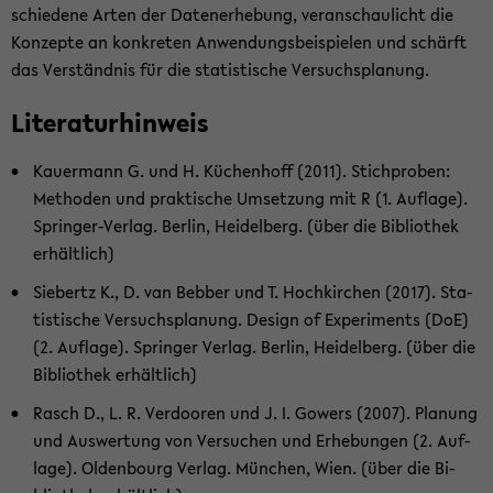
schie­de­ne Arten der Da­ten­er­he­bung, ver­an­schau­licht die
Kon­zep­te an kon­kre­ten An­wen­dungs­bei­spie­len und schärft
das Ver­ständ­nis für die sta­tis­ti­sche Ver­suchs­pla­nung.
Li­te­ra­tur­hin­weis
Kau­er­mann G. und H. Kü­chen­hoff (2011). Stich­pro­ben:
Me­tho­den und prak­ti­sche Um­set­zung mit R (1. Auf­la­ge).
Springer-​Verlag. Ber­lin, Hei­del­berg. (über die Bi­blio­thek
er­hält­lich)
Sie­bertz K., D. van Beb­ber und T. Hoch­kir­chen (2017). Sta­
tis­ti­sche Ver­suchs­pla­nung. De­sign of Ex­pe­ri­ments (DoE)
(2. Auf­la­ge). Sprin­ger Ver­lag. Ber­lin, Hei­del­berg. (über die
Bi­blio­thek er­hält­lich)
Rasch D., L. R. Ver­doo­ren und J. I. Gowers (2007). Pla­nung
und Aus­wer­tung von Ver­su­chen und Er­he­bun­gen (2. Auf­
la­ge). Ol­den­bourg Ver­lag. Mün­chen, Wien. (über die Bi­