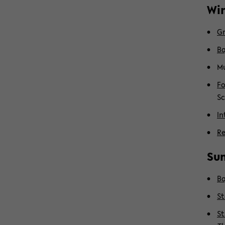
Win
Gr
Ba
Mu
Fo
Sc
In
​R
Su
Ba
St
St