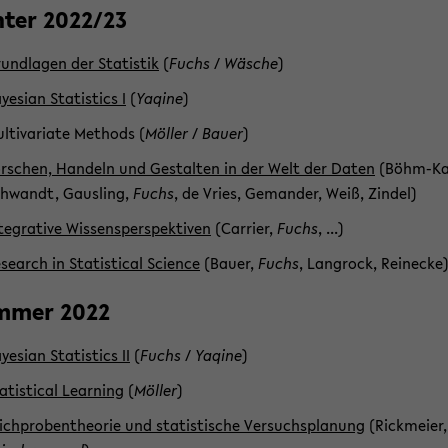
­ter 2022/23
und­la­gen der Sta­tis­tik
(
Fuchs
/
Wä­sche
)
ye­si­an Sta­tis­tics I
(
Ya­qi­ne
)
l­ti­va­ria­te Me­thods (
Möl­ler
/
Bauer
)
r­schen, Han­deln und Ge­stal­ten in der Welt der Daten
(Böhm-​Ka
hwandt, Gaus­ling,
Fuchs
, de Vries, Ge­man­der, Weiß, Zin­del)
­te­gra­ti­ve Wis­sens­per­spek­ti­ven
(Car­ri­er,
Fuchs
, ...)
e­se­arch in Sta­tis­ti­cal Sci­ence
(Bauer,
Fuchs
, Lang­rock, Rei­ne­cke
m­mer 2022
ye­si­an Sta­tis­tics II
(
Fuchs
/
Ya­qi­ne
)
a­tis­ti­cal Lear­ning
(
Möl­ler
)
ich­pro­ben­theo­rie und sta­tis­ti­sche Ver­suchs­pla­nung
(Rick­mei­er,