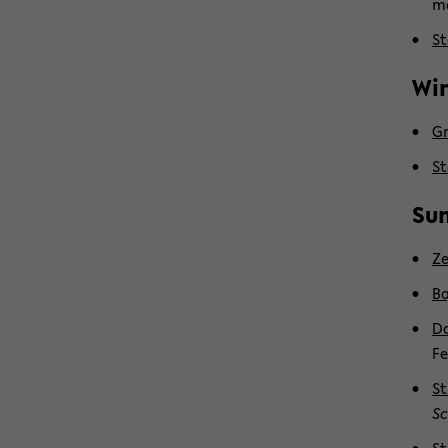
m
St
Win
Gr
St
Su
Ze
Ba
Da
Fe
St
Sc