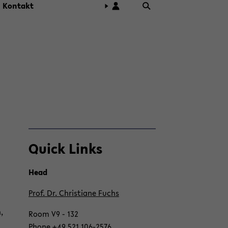
Kon­takt
Zum
Quick Links
Haupt­
in­
halt
Head
der
Prof. Dr. Chris­tia­ne Fuchs
Sek­
ti­
,
Room V9 - 132
on
Phone +49 521 106-​2576