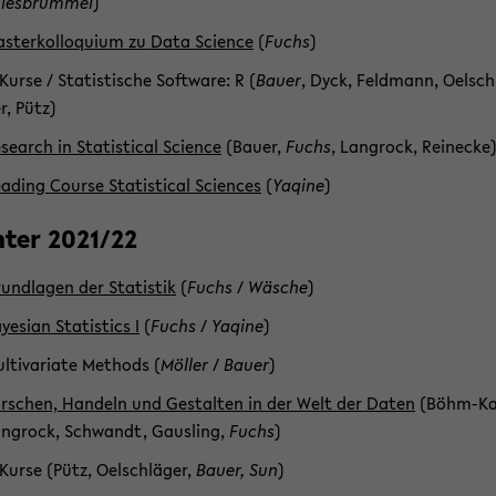
ies­brum­mel
)
s­ter­kol­lo­qui­um zu Data Sci­ence
(
Fuchs
)
​Kurse / Sta­tis­ti­sche Soft­ware: R (
Bauer
, Dyck, Feld­mann, Oel­sch
r, Pütz)
­se­arch in Sta­tis­ti­cal Sci­ence
(Bauer,
Fuchs
, Lang­rock, Rei­ne­cke
a­ding Cour­se Sta­tis­ti­cal Sci­en­ces
(
Ya­qi­ne
)
­ter 2021/22
und­la­gen der Sta­tis­tik
(
Fuchs
/
Wä­sche
)
ye­si­an Sta­tis­tics I
(
Fuchs
/
Ya­qi­ne
)
l­ti­va­ria­te Me­thods (
Möl­ler
/
Bauer
)
r­schen, Han­deln und Ge­stal­ten in der Welt der Daten
(Böhm-​Ka
ng­rock, Schwandt, Gaus­ling,
Fuchs
)
​Kurse (Pütz, Oel­schlä­ger,
Bauer, Sun
)