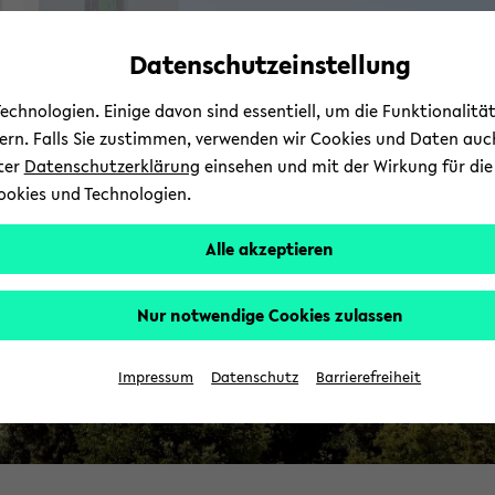
Automatische
zum
zum
zum
Inhaltswechsel
Hauptinhalt
Hauptmenü
Fußbereich
Datenschutzeinstellung
vermeiden
wechseln
wechseln
wechseln
chnologien. Einige davon sind essentiell, um die Funktionalit
sern. Falls Sie zustimmen, verwenden wir Cookies und Daten auc
nter
Datenschutzerklärung
einsehen und mit der Wirkung für die 
ookies und Technologien.
Alle akzeptieren
Nur notwendige Cookies zulassen
Impressum
Datenschutz
Barrierefreiheit