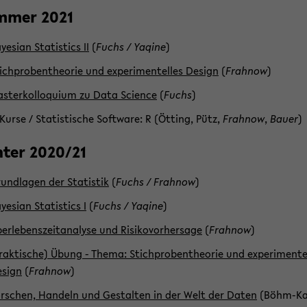
­mer 2021
ye­si­an Sta­tis­tics II
(
Fuchs / Ya­qi­ne
)
ich­pro­ben­theo­rie und ex­pe­ri­men­tel­les De­sign
(
Frahnow
)
s­ter­kol­lo­qui­um zu Data Sci­ence
(
Fuchs
)
​Kurse / Sta­tis­ti­sche Soft­ware: R (Öt­ting, Pütz,
Frahnow
,
Bauer
)
­ter 2020/21
und­la­gen der Sta­tis­tik
(
Fuchs / Frahnow
)
ye­si­an Sta­tis­tics I
(
Fuchs / Ya­qi­ne
)
er­le­bens­zeit­ana­ly­se und Ri­si­ko­vor­her­sa­ge
(
Frahnow
)
rak­ti­sche) Übung - Thema: Stich­pro­ben­theo­rie und ex­pe­ri­men­tel
­sign
(
Frahnow
)
r­schen, Han­deln und Ge­stal­ten in der Welt der Daten
(Böhm-​Ka