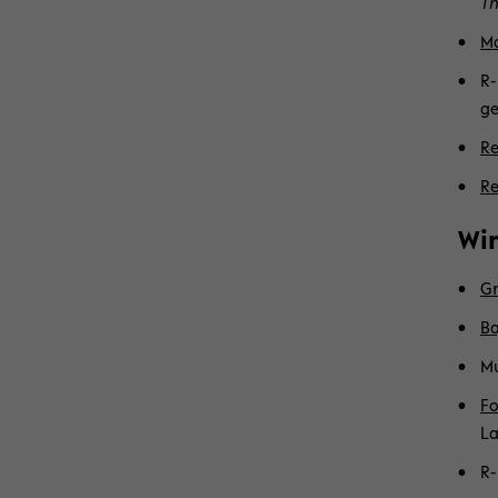
Th
Ma
R-
ge
Re
Re
Win
Gr
Ba
Mu
Fo
La
R-