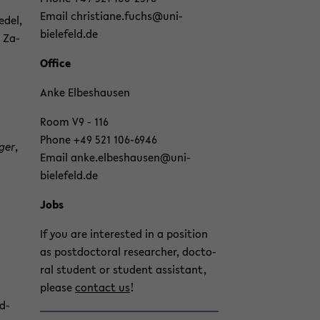
wech­
Email chris­tia­ne.fuchs@uni-​
­del,
seln
bielefeld.de
, Za­
Of­fice
Anke El­be­s­hau­sen
Room V9 - 116
Phone +49 521 106-​6946
ger
,
Email anke.el­be­s­hau­sen@uni-​
bielefeld.de
Jobs
If you are in­te­rested in a po­si­ti­on
as post­doc­to­ral re­se­ar­cher, doc­to­
ral stu­dent or stu­dent as­si­stant,
plea­se
con­tact us
!
d­