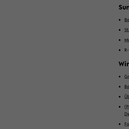
Sum
Ba
St
Ma
R-
Win
Gr
Ba
Üb
(P
De
Fo