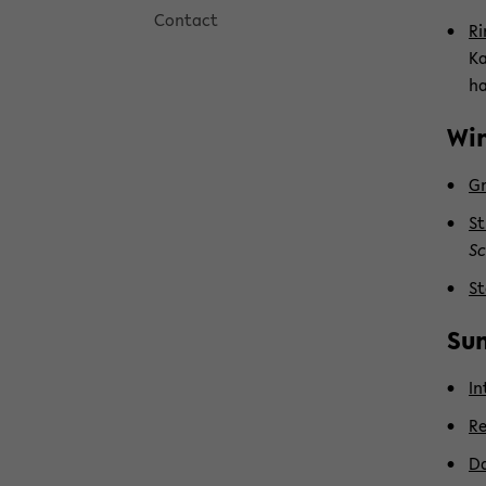
Con­tact
Ri
Ka
ha
Win
Gr
St
Sc
St
Su
In
Re
Da