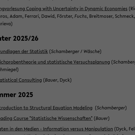
ng­vor­le­sung Co­ping with Un­cer­tain­ty in Dy­na­mic Eco­no­mies
(Rie
ros, Adam, Fer­ra­ri, Dawid, Förs­ter,
Fuchs
, Breit­mo­ser, Schmeck
­rie­va)
­ter 2025/26
und­la­gen der Sta­tis­tik
(
Scham­ber­ger
/
Wä­sche
)
ich­pro­ben­theo­rie und sta­tis­ti­sche Ver­suchs­pla­nung
(
Scham­ber­
hmie­gel
)
a­tis­ti­cal Con­sul­ting
(
Bauer
, Dyck)
m­mer 2025
­tro­duc­tion to Struc­tu­ral Equa­ti­on Mo­de­ling
(
Scham­ber­ger
)
a­ding Cour­se "Sta­tis­ti­sche Wis­sen­schaf­ten"
(
Bauer
)
ten in den Me­di­en - In­for­ma­ti­on ver­sus Ma­ni­pu­la­ti­on
(Dyck, Fel