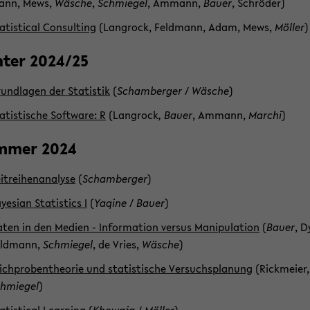
ann, Mews,
Wä­sche
,
Schmie­gel
, Am­mann,
Bauer
, Schrö­der)
a­tis­ti­cal Con­sul­ting
(Lang­rock, Feld­mann, Adam, Mews,
Möl­ler
)
­ter 2024/25
und­la­gen der Sta­tis­tik
(
Scham­ber­ger
/
Wä­sche
)
a­tis­ti­sche Soft­ware: R
(Lang­rock
, Bauer
, Am­mann,
Mar­chi
)
m­mer 2024
it­rei­hen­ana­ly­se
(
Scham­ber­ger
)
ye­si­an Sta­tis­tics I
(
Ya­qi­ne
/
Bauer
)
ten in den Me­di­en - In­for­ma­ti­on ver­sus Ma­ni­pu­la­ti­on
(
Bauer
, D
ld­mann,
Schmie­gel
, de Vries,
Wä­sche
)
ich­pro­ben­theo­rie und sta­tis­ti­sche Ver­suchs­pla­nung
(Rick­mei­er,
hmie­gel
)