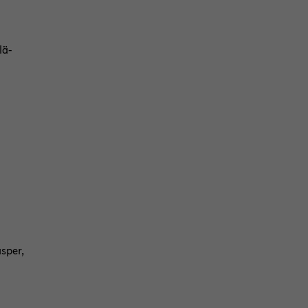
lä­
)
sper,