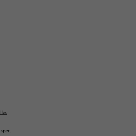
­les
sper,