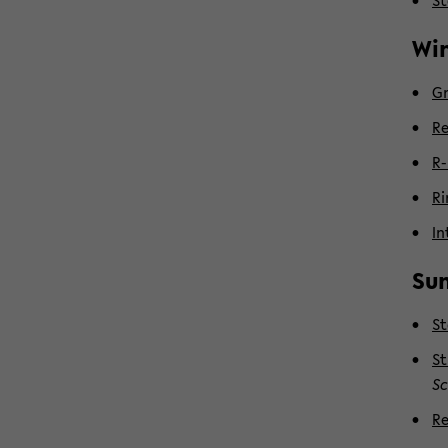
St
Win
Gr
Re
R-
Ri
In
Su
St
St
Sc
Re