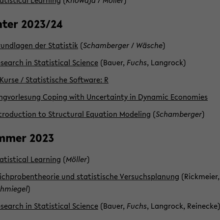
a­tis­ti­cal Lear­ning
(
Khowa­ja
/
Möl­ler
)
­ter 2023/24
und­la­gen der Sta­tis­tik
(
Scham­ber­ger
/
Wä­sche
)
­se­arch in Sta­tis­ti­cal Sci­ence
(Bauer,
Fuchs
, Lang­rock)
​Kurse / Sta­tis­ti­sche Soft­ware: R
ng­vor­le­sung Co­ping with Un­cer­tain­ty in Dy­na­mic Eco­no­mies
­tro­duc­tion to Struc­tu­ral Equa­ti­on Mo­de­ling
(
Scham­ber­ger
)
m­mer 2023
a­tis­ti­cal Lear­ning
(
Möl­ler
)
ich­pro­ben­theo­rie und sta­tis­ti­sche Ver­suchs­pla­nung
(Rick­mei­er,
hmie­gel
)
­se­arch in Sta­tis­ti­cal Sci­ence
(Bauer,
Fuchs
, Lang­rock, Rei­ne­cke