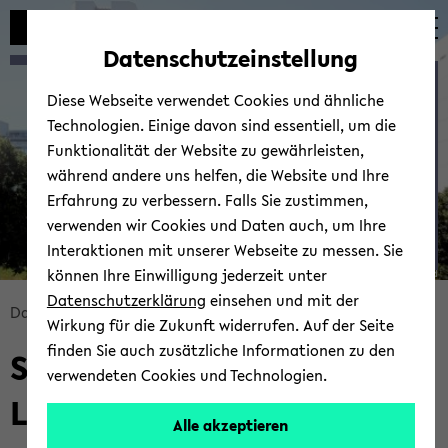
Automatische
skip
skip
skip
Inhaltswechsel
to
to
to
Datenschutzeinstellung
vermeiden
main
main
footer
Sta­tis­ti­cal Lear­ning
content
menu
Diese Webseite verwendet Cookies und ähnliche
Technologien. Einige davon sind essentiell, um die
Funktionalität der Website zu gewährleisten,
während andere uns helfen, die Website und Ihre
Erfahrung zu verbessern. Falls Sie zustimmen,
verwenden wir Cookies und Daten auch, um Ihre
Interaktionen mit unserer Webseite zu messen. Sie
können Ihre Einwilligung jederzeit unter
© Uni­ver­si­tät Bie­le­feld
Datenschutzerklärung
einsehen und mit der
skip
Data Sci­ence
Tea­ching
Wirkung für die Zukunft widerrufen. Auf der Seite
breadcrumb
finden Sie auch zusätzliche Informationen zu den
Sum­mer 2022: Sta­tis­ti­cal
navigation
verwendeten Cookies und Technologien.
to
Lear­ning
main
Alle akzeptieren
content