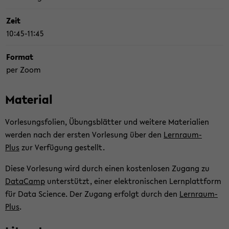
Zeit
10:45-11:45
For­mat
per Zoom
Ma­te­ri­al
Vor­le­sungs­fo­li­en, Übungs­blät­ter und wei­te­re Ma­te­ria­li­en
wer­den nach der ers­ten Vor­le­sung über den
Lern­raum­
Plus
zur Ver­fü­gung ge­stellt.
Diese Vor­le­sung wird durch einen kos­ten­lo­sen Zu­gang zu
Data­Camp
un­ter­stützt, einer elek­tro­ni­schen Lern­platt­form
für Data Sci­ence. Der Zu­gang er­folgt durch den
Lern­raum­
Plus
.