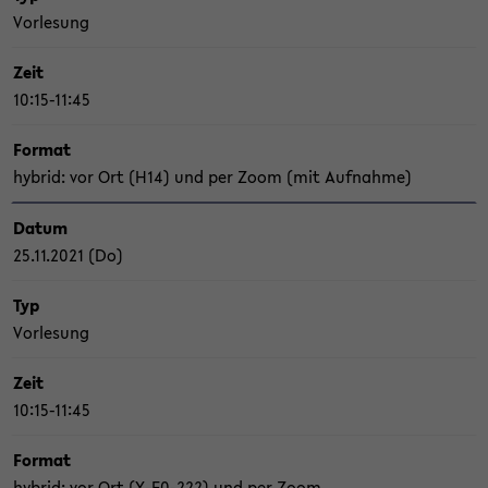
Vor­le­sung
Zeit
10:15-11:45
For­mat
hy­brid: vor Ort (H14) und per Zoom (mit Auf­nah­me)
Datum
25.11.2021 (Do)
Typ
Vor­le­sung
Zeit
10:15-11:45
For­mat
hy­brid: vor Ort (X-​E0-222) und per Zoom