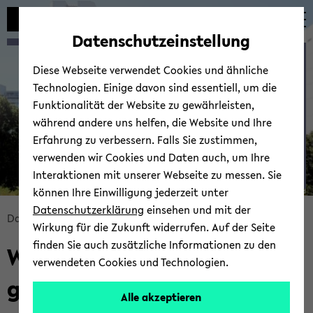
Automatische
zum
zum
zum
Inhaltswechsel
Hauptinhalt
Hauptmenü
Fußbereich
Datenschutzeinstellung
vermeiden
wechseln
wechseln
wechseln
Win­ter 2021/22: Grund­la­
Diese Webseite verwendet Cookies und ähnliche
gen der Sta­tis­tik
Technologien. Einige davon sind essentiell, um die
Funktionalität der Website zu gewährleisten,
während andere uns helfen, die Website und Ihre
Erfahrung zu verbessern. Falls Sie zustimmen,
verwenden wir Cookies und Daten auch, um Ihre
Interaktionen mit unserer Webseite zu messen. Sie
können Ihre Einwilligung jederzeit unter
© Uni­ver­si­tät Bie­le­feld
Datenschutzerklärung
einsehen und mit der
Bread­
Data Sci­ence
Tea­ching
Wirkung für die Zukunft widerrufen. Auf der Seite
crumb
finden Sie auch zusätzliche Informationen zu den
Win­ter 2021/22: Grund­la­
über­
verwendeten Cookies und Technologien.
sprin­
gen der Sta­tis­tik
gen
Alle akzeptieren
und