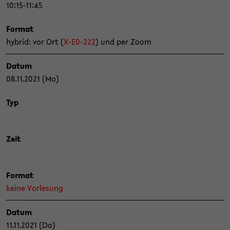
10:15-11:45
For­mat
hy­brid: vor Ort (
X-​E0-222
) und per Zoom
Datum
08.11.2021 (Mo)
Typ
Zeit
For­mat
keine Vor­le­sung
Datum
11.11.2021 (Do)