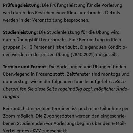
Prü­fungs­leis­tung:
Die Prü­fungs­leis­tung für die Vor­le­sung
wird durch das Be­stehen einer Klau­sur er­bracht. De­tails
wer­den in der Ver­an­stal­tung be­spro­chen.
Stu­di­en­leis­tung:
Die Stu­di­en­leis­tung für die Übung wird
durch Übungs­blät­ter er­bracht. Eine Be­ar­bei­tung in Klein­
grup­pen (<= 3 Per­so­nen) ist er­laubt. Die ge­nau­en Kon­di­tio­
nen wer­den in der ers­ten Übung (28.10.2021) mit­ge­teilt.
Ter­mi­ne und For­mat
: Die Vor­le­sun­gen und Übun­gen fin­den
über­wie­gend in Prä­senz statt. Zeit­fens­ter sind mon­tags und
don­ners­tags wie in der fol­gen­den Ta­bel­le auf­ge­führt.
Bitte
über­prü­fen Sie diese Seite re­gel­mä­ßig bzgl. mög­li­cher Än­de­
run­gen!
Bei zu­nächst ein­zel­nen Ter­mi­nen ist auch eine Teil­nah­me per
Zoom mög­lich. Die Zu­gangs­da­ten wer­den den ein­ge­schrie­
be­nen Stu­die­ren­den vor Vor­le­sungs­be­ginn über den E-​Mail-
Verteiler des eKVV zu­ge­schickt.