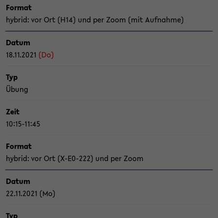
For­mat
hy­brid: vor Ort (H14) und per Zoom (mit Auf­nah­me)
Datum
18.11.2021
(Do)
Typ
Übung
Zeit
10:15-11:45
For­mat
hy­brid: vor Ort (X-​E0-222) und per Zoom
Datum
22.11.2021 (Mo)
Typ