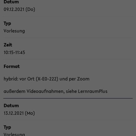
Datum
09.12.2021 (Do)
Typ
Vor­le­sung
Zeit
10:15-11:45
For­mat
hy­brid: vor Ort (X-​E0-222) und per Zoom
au­ßer­dem Vi­deo­auf­nah­men, siehe Lern­raum­Plus
Datum
13.12.2021 (Mo)
Typ
Vor­le­sung