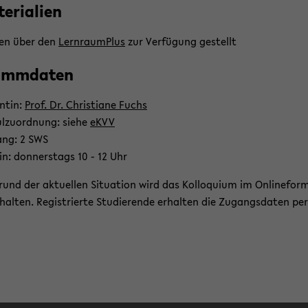
e­ria­li­en
den über den
Lern­raum­Plus
zur Ver­fü­gung ge­stellt
mm­da­ten
n­tin:
Prof. Dr. Chris­tia­ne Fuchs
l­zu­ord­nung: siehe
eKVV
ang: 2 SWS
in: don­ners­tags 10 - 12 Uhr
rund der ak­tu­el­len Si­tua­ti­on wird das Kol­lo­qui­um im On­line­for
hal­ten. Re­gis­trier­te Stu­die­ren­de er­hal­ten die Zu­gangs­da­ten per