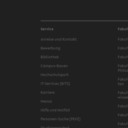
Service
Fakul
An­rei­se und Kon­takt
Fa­kul
Be­wer­bung
Fa­kul
Bi­blio­thek
Fa­kul
Campus-​Bauen
Fa­kul
Phi­lo
Hoch­schul­sport
Fa­kul
IT-​Services (BITS)
ten
Kar­rie­re
Fa­kul­
wis­se
Mensa
Fa­kul
Hilfe und Not­fall
Fa­kul
Personen-​Suche (PEVZ)
Fa­kul
Stu­di­en­an­ge­bot