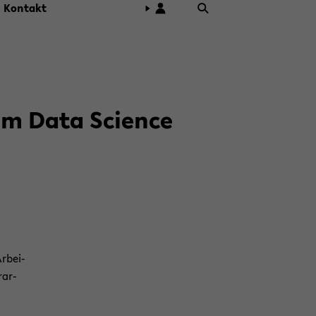
Kon­takt
­um Data Sci­ence
r­bei­
­ar­