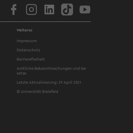
Face­book
In­sta­gram
Lin­ke­dIn
Tik­Tok
You­tube
Weiteres
Im­pres­sum
Da­ten­schutz
Bar­rie­re­frei­heit
Amt­li­che Be­kannt­ma­chun­gen und Ge­
set­ze
Letz­te Ak­tua­li­sie­rung: 29 April 2021
©
Uni­ver­si­tät Bie­le­feld