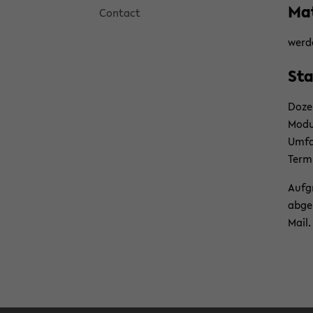
Ma­t
Con­tact
wer­
Sta
Do­ze
Mo­du
Um­f
Ter­m
Auf­g
ab­ge­
Mail.