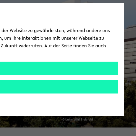
as­ter­kol­lo­qui­um
ät der Website zu gewährleisten, während andere uns
Data Sci­ence
h, um Ihre Interaktionen mit unserer Webseite zu
Zukunft widerrufen. Auf der Seite finden Sie auch
© Uni­ver­si­tät Bie­le­feld