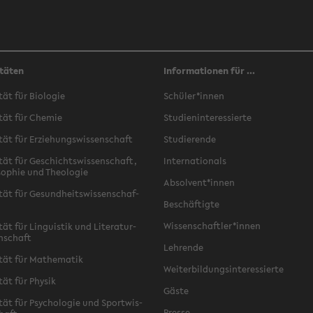
täten
Informationen für ...
­tät für Bio­lo­gie
Schü­ler*innen
­tät für Che­mie
Stu­di­en­in­ter­es­sier­te
­tät für Er­zie­hungs­wis­sen­schaft
Stu­die­ren­de
­tät für Ge­schichts­wis­sen­schaft,
In­ter­na­tio­nals
­so­phie und Theo­lo­gie
Ab­sol­vent*innen
­tät für Ge­sund­heits­wis­sen­schaf­
Be­schäf­tig­te
Wis­sen­schaft­ler*innen
tät für Lin­gu­is­tik und Li­te­ra­tur­
n­schaft
Leh­ren­de
­tät für Ma­the­ma­tik
Wei­ter­bil­dungs­in­ter­es­sier­te
­tät für Phy­sik
Gäste
­tät für Psy­cho­lo­gie und Sport­wis­
Pres­se