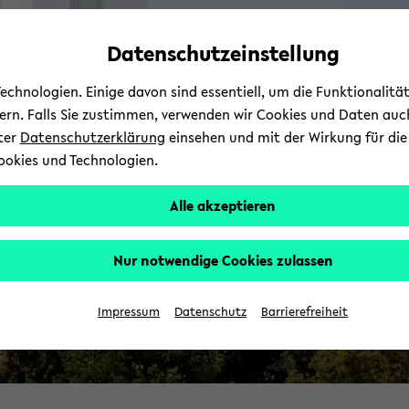
Automatische
skip
skip
skip
Inhaltswechsel
to
to
to
Datenschutzeinstellung
M
vermeiden
main
main
footer
content
menu
chnologien. Einige davon sind essentiell, um die Funktionalit
sern. Falls Sie zustimmen, verwenden wir Cookies und Daten auc
nter
Datenschutzerklärung
einsehen und mit der Wirkung für die 
ookies und Technologien.
Alle akzeptieren
Nur notwendige Cookies zulassen
Impressum
Datenschutz
Barrierefreiheit