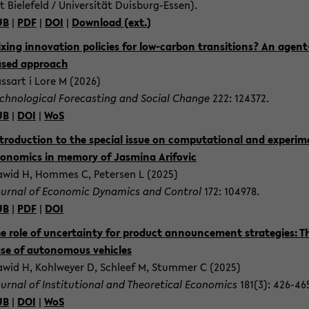
t Bie­le­feld / Uni­ver­si­tät Duisburg-​Essen).
UB
|
PDF
|
DOI
|
Down­load (ext.)
­xing in­no­va­ti­on po­li­ci­es for low-​carbon tran­si­ti­ons? An agent-
sed ap­proach
ssart i Lore M (2026)
ch­no­lo­gi­cal Fo­re­cas­ting and So­cial Chan­ge
222: 124372.
UB
|
DOI
|
WoS
­tro­duc­tion to the spe­cial issue on com­pu­ta­tio­nal and ex­pe­ri­m
o­no­mics in me­mo­ry of Jas­mi­na Ari­fo­vic
wid H, Hom­mes C, Pe­ter­sen L (2025)
ur­nal of Eco­no­mic Dy­na­mics and Con­trol
172: 104978.
UB
|
PDF
|
DOI
e role of un­cer­tain­ty for pro­duct an­noun­ce­ment stra­te­gies: T
se of au­to­no­mous vehi­cles
wid H, Kohlw­ey­er D, Schleef M, Stum­mer C (2025)
ur­nal of In­sti­tu­tio­nal and Theo­re­ti­cal Eco­no­mics
181(3): 426-​46
UB
|
DOI
|
WoS