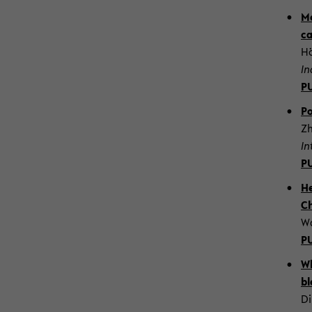
Me
ca
Hö
In
P
Po
Zh
In
P
He
Ch
Wa
P
Wh
bl
Di