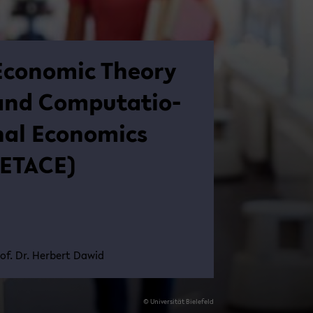
Eco­no­mic Theo­ry
and Com­pu­ta­tio­
nal Eco­no­mics
(ETACE)
of. Dr. Her­bert Dawid
© Uni­ver­si­tät Bie­le­feld