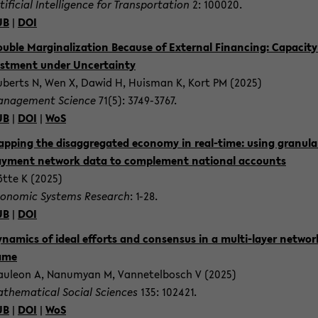
­ti­fi­cial In­tel­li­gence for Trans­por­ta­ti­on
2: 100020.
UB
|
DOI
u­ble Mar­gi­na­liza­ti­on Be­cau­se of Ex­ter­nal Fi­nan­cing: Ca­pa­ci­ty
st­ment under Un­cer­tain­ty
­berts N, Wen X, Dawid H, Huis­man K, Kort PM (2025)
­nage­ment Sci­ence
71(5): 3749-​3767.
UB
|
DOI
|
WoS
p­ping the dis­ag­gre­ga­ted eco­no­my in real-​time: using gra­nu­la
y­ment net­work data to com­ple­ment na­tio­nal ac­counts
tte K (2025)
o­no­mic Sys­tems Re­se­arch
: 1-28.
UB
|
DOI
­na­mics of ideal ef­forts and con­sen­sus in a multi-​layer net­wor
ame
u­le­on A, Na­nu­my­an M, Van­netel­bosch V (2025)
­the­ma­ti­cal So­cial Sci­en­ces
135: 102421.
UB
|
DOI
|
WoS