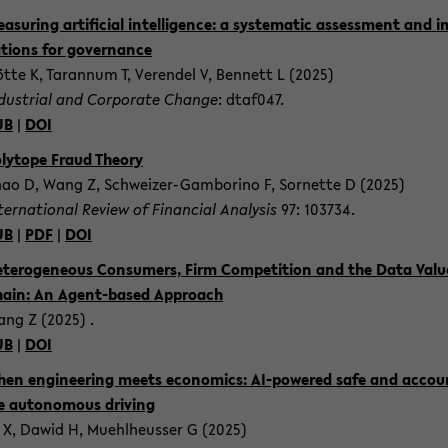
­a­su­ring ar­ti­fi­cial in­tel­li­gence: a sys­te­ma­tic as­sess­ment and im
­ti­ons for go­ver­nan­ce
tte K, Ta­ran­num T, Veren­del V, Ben­nett L (2025)
­dus­tri­al and Cor­po­ra­te Chan­ge
: dtaf047.
UB
|
DOI
­ly­to­pe Fraud Theo­ry
ao D, Wang Z, Schweizer-​Gamborino F, Sor­net­te D (2025)
­ter­na­tio­nal Re­view of Fi­nan­cial Ana­ly­sis
97: 103734.
UB
|
PDF
|
DOI
­te­ro­ge­ne­ous Con­su­mers, Firm Com­pe­ti­ti­on and the Data Valu
ain: An Agent-​based Ap­proach
ng Z (2025) .
UB
|
DOI
en en­gi­nee­ring meets eco­no­mics: AI-​powered safe and ac­cou
e au­to­no­mous dri­ving
 X, Dawid H, Muehl­heus­ser G (2025)