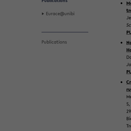
Pu­bli­ca­ti­ons
Ma
tr
Eu­race@unibi
Je
Sc
P
Pu­bli­ca­ti­ons
Na
Ho
Da
Jo
P
Cr
ru
Me
S,
29
Bi
Tr