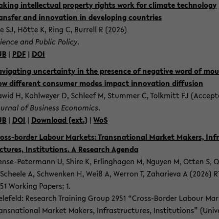
­king in­tel­lec­tu­al pro­per­ty rights work for cli­ma­te tech­no­lo­gy
ans­fer and in­no­va­ti­on in de­ve­lo­ping coun­tries
e SJ, Hötte K, Ring C, Bur­rell R (2026)
i­ence and Pu­blic Po­li­cy
.
UB
|
PDF
|
DOI
­vi­ga­ting un­cer­tain­ty in the pre­sence of ne­ga­ti­ve word of mo
w dif­fe­rent con­su­mer modes im­pact in­no­va­ti­on dif­fu­si­on
wid H, Kohlw­ey­er D, Schleef M, Stum­mer C, Tolk­mitt FJ (Ac­cep­
ur­nal of Busi­ness Eco­no­mics
.
UB
|
DOI
|
Down­load (ext.)
|
WoS
oss-​border La­bour Mar­kets: Trans­na­tio­nal Mar­ket Ma­kers, In­fr
c­tu­res, In­sti­tu­ti­ons. A Re­se­arch Agen­da
nse-​Petermann U, Shire K, Er­ling­ha­gen M, Nguy­en M, Otten S, 
 Schee­le A, Schwen­ken H, Weiß A, Wer­ron T, Za­ha­rie­va A (2026) 
51 Working Pa­pers; 1.
e­le­feld: Re­se­arch Trai­ning Group 2951 “Cross-​Border La­bour Mar
ans­na­tio­nal Mar­ket Ma­kers, In­fra­st­ruc­tu­res, In­sti­tu­ti­ons” (Uni­ve