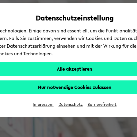
Automatische
zum
zum
zum
Inhaltswechsel
Hauptinhalt
Hauptmenü
Fußbereich
Datenschutzeinstellung
vermeiden
wechseln
wechseln
wechseln
chnologien. Einige davon sind essentiell, um die Funktionalit
sern. Falls Sie zustimmen, verwenden wir Cookies und Daten auc
nter
Datenschutzerklärung
einsehen und mit der Wirkung für die 
ookies und Technologien.
Alle akzeptieren
Nur notwendige Cookies zulassen
Impressum
Datenschutz
Barrierefreiheit