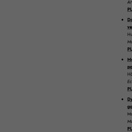
Ar
P
Do
ve
Hu
Ma
P
Ma
pa
Hö
Ec
P
Dy
g
Ma
Ma
P