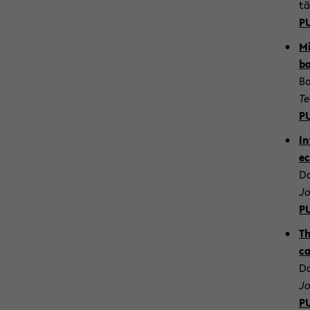
tä
P
Mi
ba
Ba
Te
P
In
ec
Da
Jo
P
Th
ca
Da
Jo
P