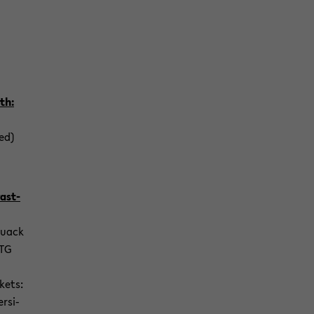
uth:
ted)
a­st­
Quack
RTG
­kets:
r­si­