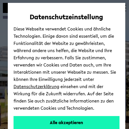
Automatische
zum
zum
zum
Inhaltswechsel
Hauptinhalt
Hauptmenü
Fußbereich
Datenschutzeinstellung
vermeiden
wechseln
wechseln
wechseln
Diese Webseite verwendet Cookies und ähnliche
Technologien. Einige davon sind essentiell, um die
Funktionalität der Website zu gewährleisten,
während andere uns helfen, die Website und Ihre
Erfahrung zu verbessern. Falls Sie zustimmen,
verwenden wir Cookies und Daten auch, um Ihre
Wirt­schafts­po­li­tik
Interaktionen mit unserer Webseite zu messen. Sie
können Ihre Einwilligung jederzeit unter
Datenschutzerklärung
einsehen und mit der
Wirkung für die Zukunft widerrufen. Auf der Seite
finden Sie auch zusätzliche Informationen zu den
verwendeten Cookies und Technologien.
Prof.
Alle akzeptieren
© Uni­ver­si­tät Bie­le­feld
Dr.