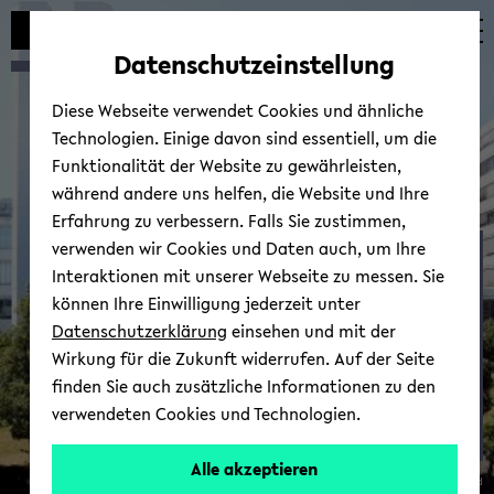
Automatische
zum
zum
zum
Inhaltswechsel
Hauptinhalt
Hauptmenü
Fußbereich
Datenschutzeinstellung
vermeiden
wechseln
wechseln
wechseln
Diese Webseite verwendet Cookies und ähnliche
Technologien. Einige davon sind essentiell, um die
Funktionalität der Website zu gewährleisten,
während andere uns helfen, die Website und Ihre
Erfahrung zu verbessern. Falls Sie zustimmen,
verwenden wir Cookies und Daten auch, um Ihre
Wirt­schafts­po­li­tik
Interaktionen mit unserer Webseite zu messen. Sie
können Ihre Einwilligung jederzeit unter
Datenschutzerklärung
einsehen und mit der
Wirkung für die Zukunft widerrufen. Auf der Seite
finden Sie auch zusätzliche Informationen zu den
verwendeten Cookies und Technologien.
Prof.
Alle akzeptieren
© Uni­ver­si­tät Bie­le­feld
Dr.