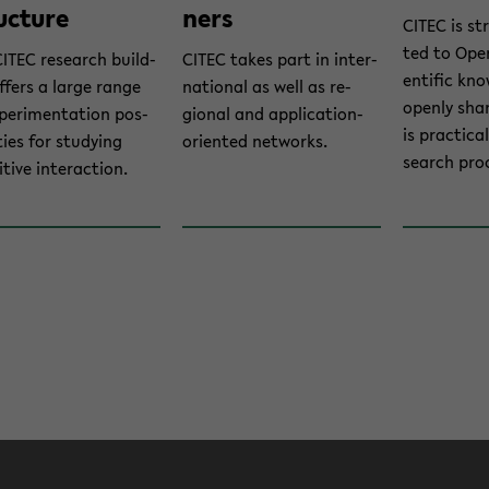
uc­ture
ners
CITEC is st
ted to Open
ITEC re­search build­
CITEC takes part in in­ter­
en­tific kno
f­fers a large range
na­tional as well as re­
openly shar
­per­i­men­ta­tion pos­
gional and application-​
is prac­ti­ca
­i­ties for study­ing
oriented net­works.
search pro
­tive in­ter­ac­tion.