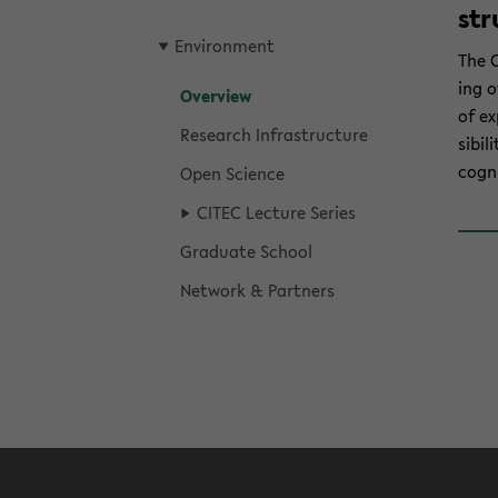
str
En­vi­ron­ment
The C
ing o
Overview
of ex
Re­search In­fra­struc­ture
si­bil
cog­ni
Open Sci­ence
CITEC Lec­ture Se­ries
Grad­u­ate School
Net­work & Part­ners