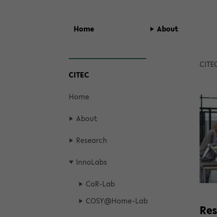
Home
About
zum
Brea
CITE
CITEC
Hauptinhalt
crum
wechseln
übers
Home
gen
und
About
zum
Haup
Re­search
men
wech
In­no­Labs
seln
CoR-​Lab
COSY@Home-​Lab
Re­