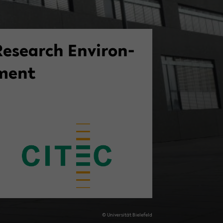
Re­search En­vi­ron­
ment
© Uni­ver­sität Biele­feld