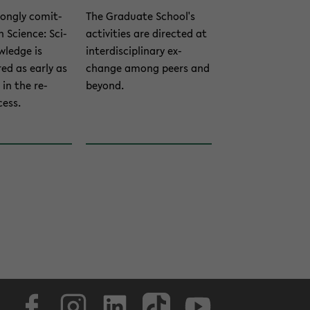
rongly comit­
The Grad­u­ate School's
 Sci­ence: Sci­
ac­tiv­i­ties are di­rected at
wl­edge is
in­ter­dis­ci­pli­nary ex­
ed as early as
change among peers and
l in the re­
be­yond.
cess.
Face­book
In­sta­gram
LinkedIn
Tik­Tok
Youtube