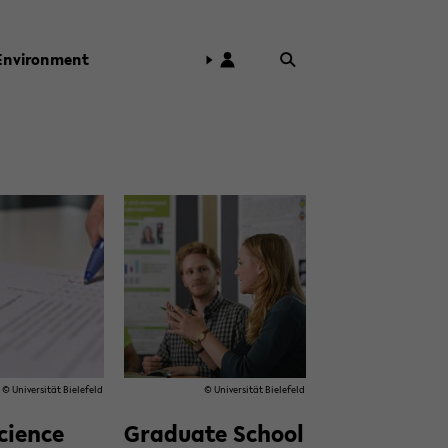
En­vi­ron­ment
© Uni­ver­sität Biele­feld
© Uni­ver­sität Biele­feld
i­ence
Grad­u­ate School