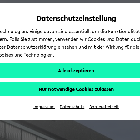
avoid
zum
zum
zum
automatic
Hauptinhalt
Hauptmenü
Fußbereich
Datenschutzeinstellung
content
wechseln
wechseln
wechseln
change
chnologien. Einige davon sind essentiell, um die Funktionalit
sern. Falls Sie zustimmen, verwenden wir Cookies und Daten auc
nter
Datenschutzerklärung
einsehen und mit der Wirkung für die 
ookies und Technologien.
Alle akzeptieren
Nur notwendige Cookies zulassen
Impressum
Datenschutz
Barrierefreiheit