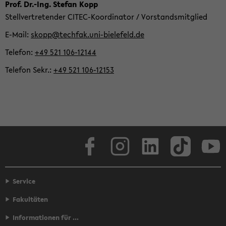
Zum
Prof. Dr.-Ing. Ste­fan Kopp
Haupt­
Stell­ver­tre­ten­der CITEC-​Koordinator / Vor­stands­mit­glied
in­
E-​Mail
skopp@tech­fak.uni-​bielefeld.de
halt
Te­le­fon
+49 521 106-​12144
der
Sek­
Te­le­fon Sekr.
+49 521 106-​12153
ti­
on
wech­
seln
Face­book
In­sta­gram
Lin­ke­dIn
Tik­Tok
You
Service
Fakultäten
Informationen für ...