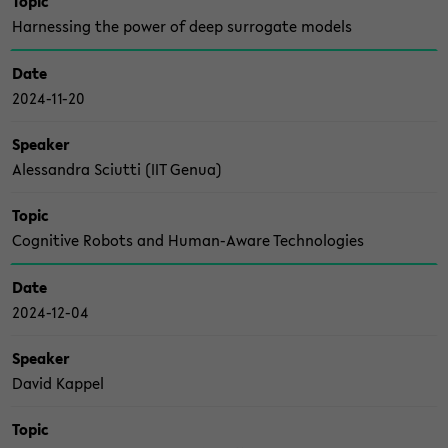
Topic
Harnes­sing the power of deep sur­ro­ga­te mo­dels
Date
2024-​11-20
Spea­ker
Ales­san­dra Sci­ut­ti (IIT Genua)
Topic
Co­gni­ti­ve Ro­bots and Human-​Aware Tech­no­lo­gies
Date
2024-​12-04
Spea­ker
David Kap­pel
Topic