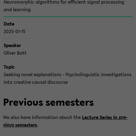
Neu­ro­mor­phic al­go­rithms for ef­fi­ci­ent si­gnal pro­ces­sing
and lear­ning
Date
2025-​01-15
Spea­ker
Oli­ver Bott
Topic
See­king novel ex­pl­a­na­ti­ons - Psy­cho­lingu­is­tic in­ves­ti­ga­ti­ons
into crea­ti­ve cau­sal dis­cour­se
Pre­vious se­mes­ters
We also have in­for­ma­ti­on about the
Lec­tu­re Se­ries in
pre­
vious
se­mes­ters
.