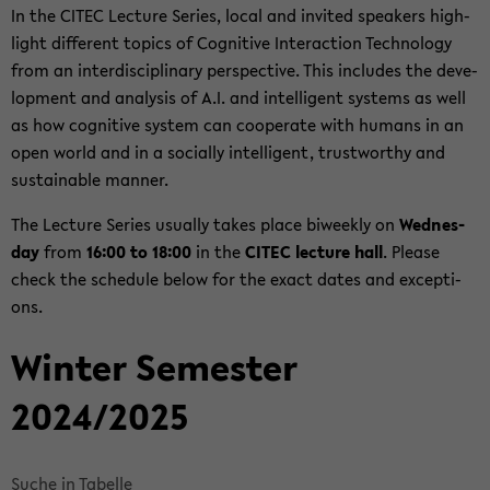
In the CITEC Lec­tu­re Se­ries, local and in­vi­ted spea­kers high­
light dif­fe­rent to­pics of Co­gni­ti­ve In­ter­ac­tion Tech­no­lo­gy
from an in­ter­di­sci­pli­na­ry per­spec­ti­ve. This in­clu­des the de­ve­
lo­p­ment and ana­ly­sis of A.I. and in­tel­li­gent sys­tems as well
as how co­gni­ti­ve sys­tem can co­ope­ra­te with hu­mans in an
open world and in a so­cial­ly in­tel­li­gent, trust­wor­thy and
sus­tain­able man­ner.
The Lec­tu­re Se­ries usual­ly takes place bi­weekly on
Wed­nes­
day
from
16:00 to 18:00
in the
CITEC lec­tu­re hall
. Plea­se
check the sche­du­le below for the exact dates and ex­cep­ti­
ons.
Win­ter Se­mes­ter
2024/2025
Suche in Tabelle