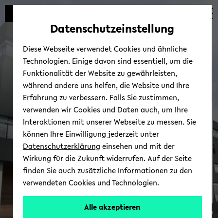
Automatische
zum
zum
zum
Inhaltswechsel
Hauptinhalt
Hauptmenü
Fußbereich
Datenschutzeinstellung
vermeiden
wechseln
wechseln
wechseln
Diese Webseite verwendet Cookies und ähnliche
Technologien. Einige davon sind essentiell, um die
Funktionalität der Website zu gewährleisten,
während andere uns helfen, die Website und Ihre
Erfahrung zu verbessern. Falls Sie zustimmen,
verwenden wir Cookies und Daten auch, um Ihre
CITEC Lec­tu­re Se­ries
Interaktionen mit unserer Webseite zu messen. Sie
können Ihre Einwilligung jederzeit unter
Datenschutzerklärung
einsehen und mit der
Wirkung für die Zukunft widerrufen. Auf der Seite
finden Sie auch zusätzliche Informationen zu den
verwendeten Cookies und Technologien.
Alle akzeptieren
© Uni­ver­si­tät Bie­le­feld