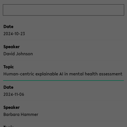
Date
2024-​10-23
Spea­ker
David John­son
Topic
Human-​centric ex­plain­able AI in men­tal health as­sess­ment
Date
2024-​11-06
Spea­ker
Bar­ba­ra Ham­mer