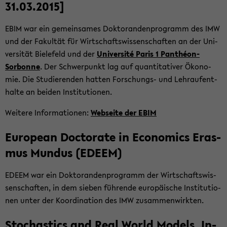
31.03.2015]
EBIM war ein ge­mein­sa­mes Dok­to­ran­den­pro­gramm des IMW
und der Fa­kul­tät für Wirt­schafts­wis­sen­schaf­ten an der Uni­
ver­si­tät Bie­le­feld und der
Uni­ver­sité Paris 1 Panthéon-​
Sorbonne
. Der Schwer­punkt lag auf quan­ti­ta­ti­ver Öko­no­
mie. Die Stu­die­ren­den hat­ten Forschungs-​ und Lehr­auf­ent­
hal­te an bei­den In­sti­tu­tio­nen.
Wei­te­re In­for­ma­tio­nen:
Web­sei­te der EBIM
Eu­ropean Doc­to­ra­te in Eco­no­mics Eras­
mus Mun­dus (EDEEM)
EDEEM war ein Dok­to­ran­den­pro­gramm der Wirt­schafts­wis­
sen­schaf­ten, in dem sie­ben füh­ren­de eu­ro­päi­sche In­sti­tu­tio­
nen unter der Ko­or­di­na­ti­on des IMW zu­sam­men­wirk­ten.
Sto­chastics and Real World Mo­dels, In­