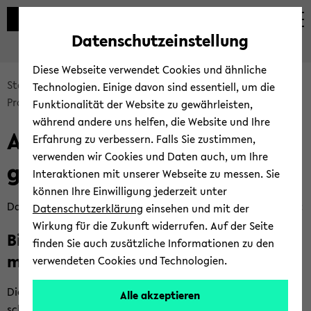
Automatische
zum
zum
zum
Inhaltswechsel
Hauptinhalt
Hauptmenü
Fußbereich
Datenschutzeinstellung
vermeiden
wechseln
wechseln
wechseln
Diese Webseite verwendet Cookies und ähnliche
Bread­
Start­sei­te des IMW
For­schung
Start: For­schung
Technologien. Einige davon sind essentiell, um die
crumb
Pro­mo­ti­ons­pro­gram­me
Funktionalität der Website zu gewährleisten,
über­
während andere uns helfen, die Website und Ihre
Ak­tu­el­le Pro­mo­ti­ons­pro­
sprin­
Erfahrung zu verbessern. Falls Sie zustimmen,
gen
verwenden wir Cookies und Daten auch, um Ihre
gram­me des IMW
und
Interaktionen mit unserer Webseite zu messen. Sie
zum
können Ihre Einwilligung jederzeit unter
Haupt­
Das IMW ist an fol­gen­den Pro­mo­ti­ons­pro­gram­men be­tei­ligt:
Datenschutzerklärung
einsehen und mit der
me­
Wirkung für die Zukunft widerrufen. Auf der Seite
Bie­le­feld Gra­dua­te School of Eco­no­
nü
finden Sie auch zusätzliche Informationen zu den
wech­
mics and Ma­nage­ment (BiGS­EM)
verwendeten Cookies und Technologien.
seln
Die Gra­du­ier­ten­schu­le der Fa­kul­tät für Wirt­schafts­wis­sen­
Alle akzeptieren
schaf­ten der Uni­ver­si­tät Bie­le­feld.