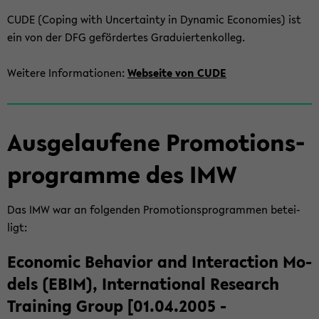
CUDE (Co­ping with Un­cer­tain­ty in Dy­na­mic Eco­no­mies) ist
ein von der DFG ge­för­der­tes Gra­du­ier­ten­kol­leg.
Wei­te­re In­for­ma­tio­nen:
Web­sei­te von CUDE
Aus­ge­lau­fe­ne Pro­mo­ti­ons­
pro­gram­me des IMW
Das IMW war an fol­gen­den Pro­mo­ti­ons­pro­gram­men be­tei­
ligt:
Eco­no­mic Be­ha­vi­or and In­ter­ac­tion Mo­
dels (EBIM), In­ter­na­tio­nal Re­se­arch
Trai­ning Group [01.04.2005 -