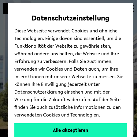
Automatische
zum
zum
zum
Inhaltswechsel
Hauptinhalt
Hauptmenü
Fußbereich
Datenschutzeinstellung
vermeiden
wechseln
wechseln
wechseln
Diese Webseite verwendet Cookies und ähnliche
Technologien. Einige davon sind essentiell, um die
Funktionalität der Website zu gewährleisten,
während andere uns helfen, die Website und Ihre
Erfahrung zu verbessern. Falls Sie zustimmen,
verwenden wir Cookies und Daten auch, um Ihre
Bie­le­feld School of Edu­ca­
Interaktionen mit unserer Webseite zu messen. Sie
ti­on - BiSEd
können Ihre Einwilligung jederzeit unter
Datenschutzerklärung
einsehen und mit der
Wirkung für die Zukunft widerrufen. Auf der Seite
finden Sie auch zusätzliche Informationen zu den
verwendeten Cookies und Technologien.
Bie­
Alle akzeptieren
© Uni­ver­si­tät Bie­le­feld
le­