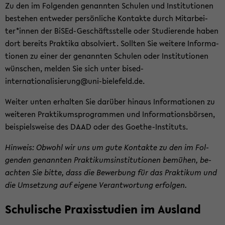
Zu den im Fol­gen­den ge­nann­ten Schu­len und In­sti­tu­tio­nen
be­stehen ent­we­der per­sön­li­che Kon­tak­te durch Mit­ar­bei­
ter*innen der BiSEd-​Geschäftsstelle oder Stu­die­ren­de haben
dort be­reits Prak­ti­ka ab­sol­viert. Soll­ten Sie wei­te­re In­for­ma­
tio­nen zu einer der ge­nann­ten Schu­len oder In­sti­tu­tio­nen
wün­schen, mel­den Sie sich unter bised-​
internationalisierung@uni-​bielefeld.de.
Wei­ter unten er­hal­ten Sie dar­über hin­aus In­for­ma­tio­nen zu
wei­te­ren Prak­ti­kums­pro­gram­men und In­for­ma­ti­ons­bör­sen,
bei­spiels­wei­se des DAAD oder des Goethe-​Instituts.
Hin­weis: Ob­wohl wir uns um gute Kon­tak­te zu den im Fol­
gen­den ge­nann­ten Prak­ti­kums­in­sti­tu­tio­nen be­mü­hen, be­
ach­ten Sie bitte, dass die Be­wer­bung für das Prak­ti­kum und
die Um­set­zung auf ei­ge­ne Ver­ant­wor­tung er­fol­gen.
Schu­li­sche Pra­xis­stu­di­en im Aus­land