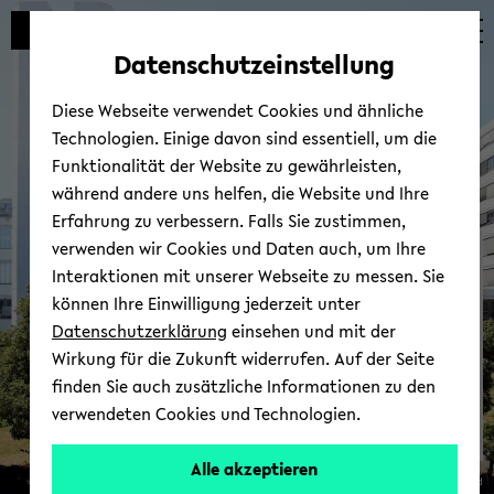
Automatische
zum
zum
zum
Inhaltswechsel
Hauptinhalt
Hauptmenü
Fußbereich
Datenschutzeinstellung
vermeiden
wechseln
wechseln
wechseln
Diese Webseite verwendet Cookies und ähnliche
Technologien. Einige davon sind essentiell, um die
Funktionalität der Website zu gewährleisten,
während andere uns helfen, die Website und Ihre
Erfahrung zu verbessern. Falls Sie zustimmen,
verwenden wir Cookies und Daten auch, um Ihre
BiSEd - Bie­le­feld School of
Interaktionen mit unserer Webseite zu messen. Sie
Edu­ca­ti­on
können Ihre Einwilligung jederzeit unter
Datenschutzerklärung
einsehen und mit der
Wirkung für die Zukunft widerrufen. Auf der Seite
finden Sie auch zusätzliche Informationen zu den
verwendeten Cookies und Technologien.
Alle akzeptieren
© Uni­ver­si­tät Bie­le­feld