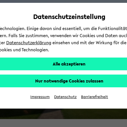
Automatische
zum
zum
zum
Inhaltswechsel
Hauptinhalt
Hauptmenü
Fußbereich
Datenschutzeinstellung
B
vermeiden
wechseln
wechseln
wechseln
chnologien. Einige davon sind essentiell, um die Funktionalit
E
sern. Falls Sie zustimmen, verwenden wir Cookies und Daten auc
nter
Datenschutzerklärung
einsehen und mit der Wirkung für die 
ookies und Technologien.
Alle akzeptieren
Nur notwendige Cookies zulassen
Bi
Impressum
Datenschutz
Barrierefreiheit