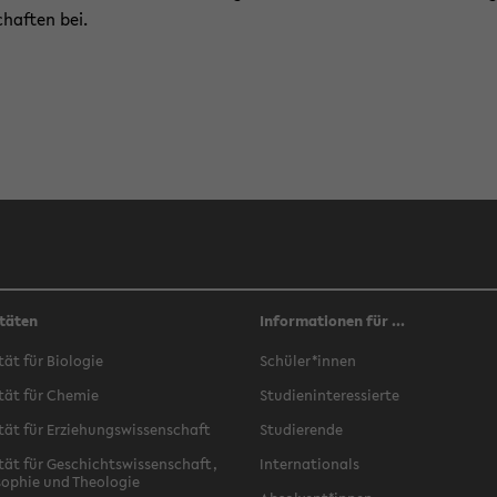
chaf­ten bei.
täten
Informationen für ...
­tät für Bio­lo­gie
Schü­ler*innen
­tät für Che­mie
Stu­di­en­in­ter­es­sier­te
­tät für Er­zie­hungs­wis­sen­schaft
Stu­die­ren­de
­tät für Ge­schichts­wis­sen­schaft,
In­ter­na­tio­nals
­so­phie und Theo­lo­gie