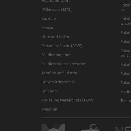
Hoch­schul­sport
Fa­kul
IT-​Services (BITS)
ten
Kar­rie­re
Fa­kul­
wis­se
Mensa
Fa­kul
Hilfe und Not­fall
Fa­kul
Personen-​Suche (PEVZ)
Fa­kul
Stu­di­en­an­ge­bot
sen­s
Stu­die­ren­den­se­kre­ta­ri­at
Fa­kul
Ter­mi­ne und Fris­ten
Fa­kul­
Uni­ver­si­täts­ar­chiv
Fa­kul
Uni­Shop
Me­di­
Vor­le­sungs­ver­zeich­nis (eKVV)
Tech­n
Web­mail