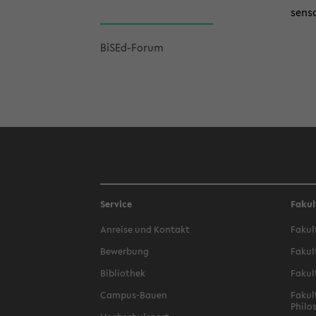
sen­s
BiSEd-​Forum
Service
Fakul
An­rei­se und Kon­takt
Fa­kul
Be­wer­bung
Fa­kul
Bi­blio­thek
Fa­kul
Campus-​Bauen
Fa­kul
Phi­lo