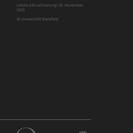
Letz­te Ak­tua­li­sie­rung: 25. No­vem­ber
2025
©
Uni­ver­si­tät Bie­le­feld