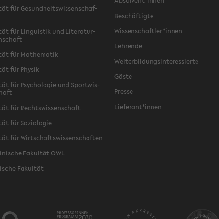
Ab­sol­vent*innen
­tät für Ge­sund­heits­wis­sen­schaf­
Be­schäf­tig­te
Wis­sen­schaft­ler*innen
tät für Lin­gu­is­tik und Li­te­ra­tur­
n­schaft
Leh­ren­de
­tät für Ma­the­ma­tik
Wei­ter­bil­dungs­in­ter­es­sier­te
­tät für Phy­sik
Gäste
­tät für Psy­cho­lo­gie und Sport­wis­
Pres­se
chaft
Lie­fe­rant*innen
­tät für Rechts­wis­sen­schaft
tät für So­zio­lo­gie
­tät für Wirt­schafts­wis­sen­schaf­ten
zi­ni­sche Fa­kul­tät OWL
i­sche Fa­kul­tät