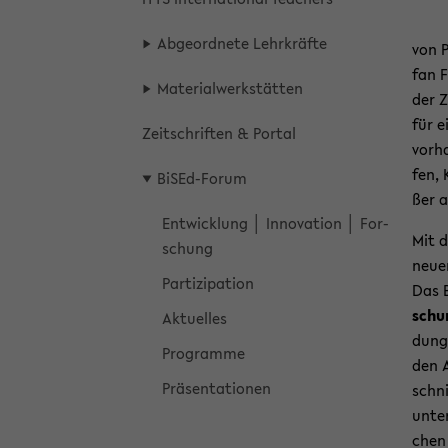
Ab­ge­ord­ne­te Lehr­kräf­te
von P
fan F
Ma­te­ri­al­werk­stät­ten
der Z
für e
Zeit­schrif­ten & Por­tal
vor­h
fen, 
BiSEd-​Forum
ßer a
Ent­wick­lung │ In­no­va­ti­on │ For­
Mit 
schung
neuen
Par­ti­zi­pa­ti­on
Das 
sch
Ak­tu­el­les
dungs
Pro­gram­me
den A
Prä­sen­ta­tio­nen
schni
un­te
chen 