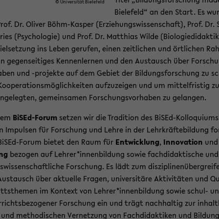
© Uni­ver­si­tät Bie­le­feld
Bie­le­feld“ an den Start. Es wu
rof. Dr. Oli­ver Böhm-​Kasper (Er­zie­hungs­wis­sen­schaft), Prof. Dr. 
ries (Psy­cho­lo­gie) und Prof. Dr. Mat­thi­as Wilde (Bio­lo­gie­di­dak­ti
iel­set­zung ins Leben ge­ru­fen, einen zeit­li­chen und ört­li­chen R
in ge­gen­sei­ti­ges Ken­nen­ler­nen und den Aus­tausch über For­sch
a­ben und -​projekte auf dem Ge­biet der Bil­dungs­for­schung zu s
Ko­ope­ra­ti­ons­mög­lich­kei­ten auf­zu­zei­gen und um mit­tel­fris­tig z
n­ge­leg­ten, ge­mein­sa­men For­schungs­vor­ha­ben zu ge­lan­gen.
dem
BiSEd-​Forum
set­zen wir die Tra­di­ti­on des BiSEd-​Kolloquium
 Im­pul­sen für For­schung und Lehre in der Lehr­kräf­te­bil­dung fo
BiSEd-​Forum bie­tet den Raum für
Ent­wick­lung
,
In­no­va­ti­on
un
ung
be­zo­gen auf Leh­rer*in­nen­bil­dung sowie fach­di­dak­ti­sche und
­wis­sen­schaft­li­che For­schung. Es lädt zum dis­zi­pli­nen­über­grei­f
us­tausch über ak­tu­el­le Fra­gen, uni­ver­si­tä­re Ak­ti­vi­tä­ten und Q
tts­the­men im Kon­text von Leh­rer*in­nen­bil­dung sowie schul-​ u
r­richts­be­zo­ge­ner For­schung ein und trägt nach­hal­tig zur in­halt­l
und me­tho­di­schen Ver­net­zung von Fach­di­dak­ti­ken und Bil­dung