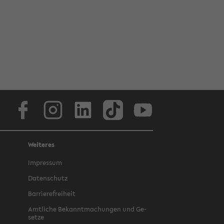
Face­book
In­sta­gram
Lin­ke­dIn
Tik­Tok
You­tube
Weiteres
Im­pres­sum
Da­ten­schutz
Bar­rie­re­frei­heit
Amt­li­che Be­kannt­ma­chun­gen und Ge­
set­ze