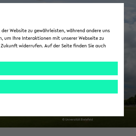
ie­le­feld School of
ät der Website zu gewährleisten, während andere uns
du­ca­ti­on - BiSEd
h, um Ihre Interaktionen mit unserer Webseite zu
Zukunft widerrufen. Auf der Seite finden Sie auch
e­le­fel­der Leh­rer*in­nen­bil­dung
© Uni­ver­si­tät Bie­le­feld