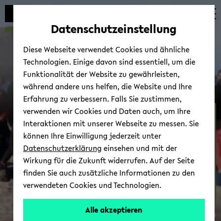
Automatische
zum
zum
zum
Inhaltswechsel
Hauptinhalt
Hauptmenü
Fußbereich
Datenschutzeinstellung
vermeiden
wechseln
wechseln
wechseln
Diese Webseite verwendet Cookies und ähnliche
Technologien. Einige davon sind essentiell, um die
Funktionalität der Website zu gewährleisten,
während andere uns helfen, die Website und Ihre
Erfahrung zu verbessern. Falls Sie zustimmen,
verwenden wir Cookies und Daten auch, um Ihre
SFB-​TRR 212
Interaktionen mit unserer Webseite zu messen. Sie
können Ihre Einwilligung jederzeit unter
Datenschutzerklärung
einsehen und mit der
Wirkung für die Zukunft widerrufen. Auf der Seite
finden Sie auch zusätzliche Informationen zu den
verwendeten Cookies und Technologien.
Team
Alle akzeptieren
© Uni­ver­si­tät Bie­le­feld