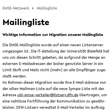
hän­
Bread­
EMSE-​Netzwerk
Mai­ling­lis­te
gi­
crumb
ges,
Mai­ling­lis­te
über­
institutionen-​
sprin­
und
gen
Wich­ti­ge In­for­ma­ti­on zur Mi­gra­ti­on un­se­rer Mai­ling­lis­te
län­
und
der­
Die EMSE-​Mailingliste wurde auf einen neuen Lis­ten­ser­ver
zum
über­
um­ge­zo­gen ist. Die IT-​Abteilung der Uni­ver­si­tät Bie­le­feld hat
Haupt­
grei­
uns um die­sen Schritt ge­be­ten, da auf­grund der Menge an
me­
fen­
ex­ter­nen E-​Mailadressen der bis­her ge­nutz­te Ser­ver in ein
nü
des
Limit läuft und Mails nicht (mehr) an alle Emp­fän­ger zu­ge­
wech­
Netz­
stellt wer­den.
seln
werk
Im Rah­men die­ser Mi­gra­ti­on wurde Ihre E-​Mail-Adresse von
zur
der alten Mailman-​Liste auf die neue Sympa-​Liste mit der
„em­
Adres­se
ubi-​emse-verteiler@list­serv.dfn.de
über­tra­gen, um
pi­
eine naht­lo­se Fort­füh­rung der Kom­mu­ni­ka­ti­on zu ge­währ­
rie­
leis­ten. DFN-​Listserv ver­wal­tet E-​Mail-Verteiler im Auf­trag
ge­