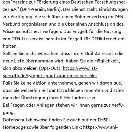
des "Ver­eins zur För­de­rung eines Deut­schen For­schungs­net­
stütz­
zes e.V." (DFN-​Verein, Ber­lin). Der Dienst steht Ein­rich­tun­gen
ten
zur Ver­fü­gung, die sich über einen Rah­men­ver­trag im DFN-​
Schul­
Verbund or­ga­ni­sie­ren und die über einen An­schluss an das
ent­
Wis­sen­schafts­netz ver­fü­gen. Das Ent­gelt für die Nut­zung
wick­
von DFN-​Listserv ist be­reits im Ent­gelt für DFNIn­ter­net ent­
lung"
hal­ten.
Soll­ten Sie nicht wün­schen, dass Ihre E-​Mail-Adresse in die
neue Liste über­nom­men wird, haben Sie die Mög­lich­keit,
sich ab­zu­mel­den (Opt-​Out):
https://www.list­
serv.dfn.de/sympa/si­gn­off/ubi-​emse-verteiler
Falls Sie keine Ak­ti­on un­ter­neh­men, gehen wir davon aus,
dass Sie wei­ter­hin Teil der Liste blei­ben möch­ten und stim­
men der Über­tra­gung Ihrer E-​Mail-Adresse zu.
Bei Fra­gen oder An­lie­gen ste­hen wir Ihnen gerne zur Ver­fü­
gung.
Da­ten­schutz­hin­wei­se fin­den Sie auch auf der EMSE-​
Homepage sowie über fol­gen­den Link:
https://www.uni-​