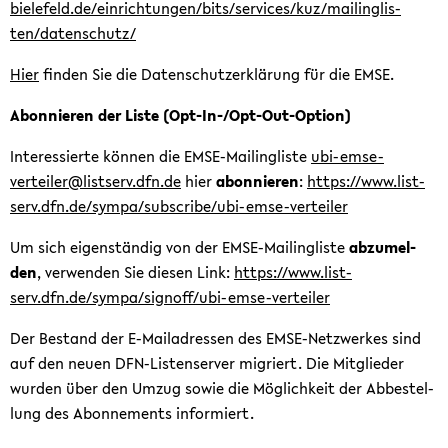
bielefeld.de/ein­rich­tun­gen/bits/ser­vices/kuz/mai­ling­lis­
ten/da­ten­schutz/
Hier
fin­den Sie die Da­ten­schutz­er­klä­rung für die EMSE.
Abon­nie­ren der Liste (Opt-​In-/Opt-​Out-Option)
In­ter­es­sier­te kön­nen die EMSE-​Mailingliste
ubi-​emse-
verteiler@list­serv.dfn.de
hier
abon­nie­ren
:
https://www.list­
serv.dfn.de/sympa/sub­scri­be/ubi-​emse-verteiler
Um sich ei­gen­stän­dig von der EMSE-​Mailingliste
ab­zu­mel­
den
, ver­wen­den Sie die­sen Link:
https://www.list­
serv.dfn.de/sympa/si­gn­off/ubi-​emse-verteiler
Der Be­stand der E-​Mailadressen des EMSE-​Netzwerkes sind
auf den neuen DFN-​Listenserver mi­griert. Die Mit­glie­der
wur­den über den Umzug sowie die Mög­lich­keit der Ab­be­stel­
lung des Abon­ne­ments in­for­miert.