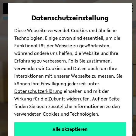
Automatische
zum
zum
zum
Inhaltswechsel
Hauptinhalt
Hauptmenü
Fußbereich
Datenschutzeinstellung
vermeiden
wechseln
wechseln
wechseln
Diese Webseite verwendet Cookies und ähnliche
Technologien. Einige davon sind essentiell, um die
Funktionalität der Website zu gewährleisten,
während andere uns helfen, die Website und Ihre
Erfahrung zu verbessern. Falls Sie zustimmen,
verwenden wir Cookies und Daten auch, um Ihre
Lehre
Interaktionen mit unserer Webseite zu messen. Sie
können Ihre Einwilligung jederzeit unter
Datenschutzerklärung
einsehen und mit der
Wirkung für die Zukunft widerrufen. Auf der Seite
finden Sie auch zusätzliche Informationen zu den
verwendeten Cookies und Technologien.
Alle akzeptieren
© Uni­ver­si­tät Bie­le­feld