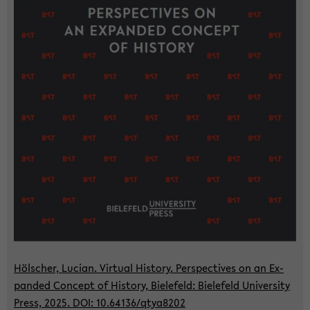
Höl­scher, Lu­ci­an. Vir­tu­al His­to­ry. Per­spec­ti­ves on an Ex­
pan­ded Con­cept of His­to­ry, Bie­le­feld: Bie­le­feld Uni­ver­si­ty
Press, 2025. DOI: 10.64136/qtya8202