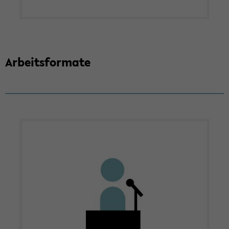
Ar­beits­for­ma­te