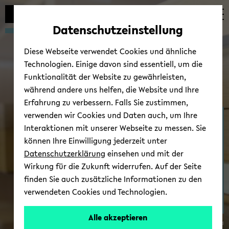
Automatische
zum
zum
zum
Inhaltswechsel
Hauptinhalt
Hauptmenü
Fußbereich
Datenschutzeinstellung
vermeiden
wechseln
wechseln
wechseln
Diese Webseite verwendet Cookies und ähnliche
Technologien. Einige davon sind essentiell, um die
Funktionalität der Website zu gewährleisten,
während andere uns helfen, die Website und Ihre
Erfahrung zu verbessern. Falls Sie zustimmen,
verwenden wir Cookies und Daten auch, um Ihre
Zen­trum für Theo­rien in
Interaktionen mit unserer Webseite zu messen. Sie
der his­to­ri­schen For­
können Ihre Einwilligung jederzeit unter
schung
Datenschutzerklärung
einsehen und mit der
Wirkung für die Zukunft widerrufen. Auf der Seite
finden Sie auch zusätzliche Informationen zu den
verwendeten Cookies und Technologien.
Alle akzeptieren
© Uni­ver­si­tät Bie­le­feld