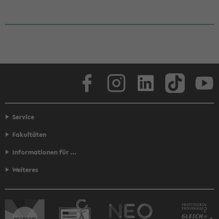
Face­book
In­sta­gram
Lin­ke­dIn
Tik­Tok
You
Service
Fakultäten
Informationen für ...
Weiteres