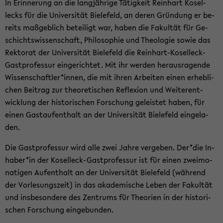
In Er­in­ne­rung an die lang­jäh­ri­ge Tä­tig­keit Rein­hart Ko­sel­
lecks für die Uni­ver­si­tät Bie­le­feld, an deren Grün­dung er be­
reits maß­geb­lich be­tei­ligt war, haben die Fa­kul­tät für Ge­
schichts­wis­sen­schaft, Phi­lo­so­phie und Theo­lo­gie sowie das
Rek­to­rat der Uni­ver­si­tät Bie­le­feld die Reinhart-​Koselleck-
Gastprofessur ein­ge­rich­tet. Mit ihr wer­den her­aus­ra­gen­de
Wis­sen­schaft­ler*innen, die mit ihren Ar­bei­ten einen er­heb­li­
chen Bei­trag zur theo­re­ti­schen Re­fle­xi­on und Wei­ter­ent­
wick­lung der his­to­ri­schen For­schung ge­leis­tet haben, für
einen Gast­auf­ent­halt an der Uni­ver­si­tät Bie­le­feld ein­ge­la­
den.
Die Gast­pro­fes­sur wird alle zwei Jahre ver­ge­ben. Der*die In­
ha­ber*in der Koselleck-​Gastprofessur ist für einen zwei­mo­
na­ti­gen Auf­ent­halt an der Uni­ver­si­tät Bie­le­feld (wäh­rend
der Vor­le­sungs­zeit) in das aka­de­mi­sche Leben der Fa­kul­tät
und ins­be­son­de­re des Zen­trums für Theo­rien in der his­to­ri­
schen For­schung ein­ge­bun­den.