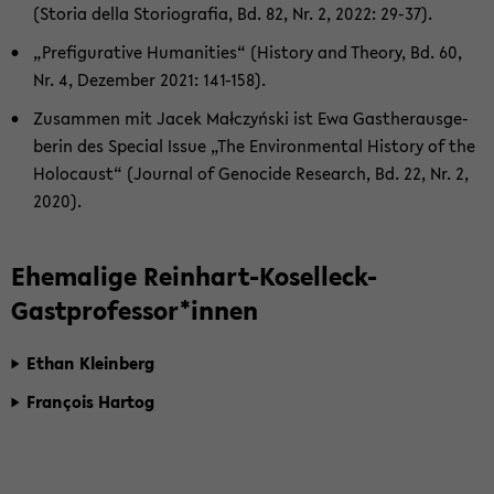
(Sto­ria della Sto­rio­gra­fia, Bd. 82, Nr. 2, 2022: 29-37).
„Pre­fi­gu­ra­ti­ve Hu­ma­nities“ (His­to­ry and Theo­ry, Bd. 60,
Nr. 4, De­zem­ber 2021: 141-​158).
Zu­sam­men mit Jacek Małczyński ist Ewa Gas­ther­aus­ge­
be­rin des Spe­cial Issue „The En­vi­ron­men­tal His­to­ry of the
Ho­lo­caust“ (Jour­nal of Ge­no­ci­de Re­se­arch, Bd. 22, Nr. 2,
2020).
Ehe­ma­li­ge Reinhart-​Koselleck-
Gastprofessor*innen
Ethan Klein­berg
François Har­tog