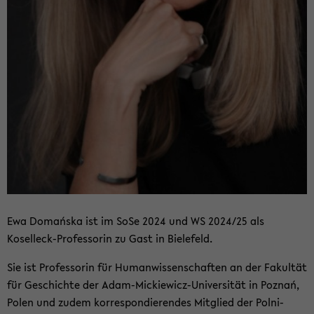
Ewa Domańska ist im SoSe 2024 und WS 2024/25 als
Koselleck-​Professorin zu Gast in Bie­le­feld.
Sie ist Pro­fes­so­rin für Hu­man­wis­sen­schaf­ten an der Fa­kul­tät
für Ge­schich­te der Adam-​Mickiewicz-Universität in Poznań,
Polen und zudem kor­re­spon­die­ren­des Mit­glied der Pol­ni­