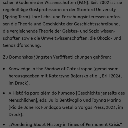
schen Aka­de­mie der Wis­sen­schaf­ten (PAN). Seit 2002 ist sie
re­gel­mä­ßi­ge Gast­pro­fes­so­rin an der Stan­ford Uni­ver­si­ty
(Spring Term). Ihre Lehr- und For­schungs­in­ter­es­sen um­fas­
sen die Theo­rie und Ge­schich­te der Ge­schichts­schrei­bung,
die ver­glei­chen­de Theo­rie der Geistes-​ und So­zi­al­wis­sen­
schaf­ten sowie die Um­welt­wis­sen­schaf­ten, die Ökozid-​ und
Ge­no­zid­for­schung.
Zu Domańskas jüngs­ten Ver­öf­fent­li­chun­gen ge­hö­ren:
Know­ledge in the Shadow of Ca­ta­stro­phe (ge­mein­sam
her­aus­ge­ge­ben mit Ka­tar­zy­na Bo­jars­ka et al., Brill 2024,
im Druck).
A História para além do hu­ma­no [Ge­schich­te jen­seits des
Mensch­li­chen], eds. Julio Ben­tivo­glio und Tayn­na Ma­ri­no
(Rio de Ja­nei­ro: Fundação Ge­tu­lio Var­gas Press, 2024, im
Druck).
„Won­de­ring About His­to­ry in Times of Per­ma­nent Cri­sis“