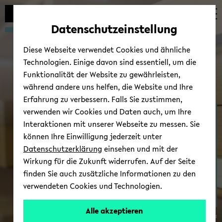
Automatische
skip
skip
skip
Inhaltswechsel
to
to
to
Datenschutzeinstellung
vermeiden
main
main
footer
content
menu
Diese Webseite verwendet Cookies und ähnliche
Technologien. Einige davon sind essentiell, um die
Funktionalität der Website zu gewährleisten,
während andere uns helfen, die Website und Ihre
Erfahrung zu verbessern. Falls Sie zustimmen,
verwenden wir Cookies und Daten auch, um Ihre
Zen­trum für Theo­rien in
Interaktionen mit unserer Webseite zu messen. Sie
der his­to­ri­schen For­
können Ihre Einwilligung jederzeit unter
schung
Datenschutzerklärung
einsehen und mit der
Wirkung für die Zukunft widerrufen. Auf der Seite
finden Sie auch zusätzliche Informationen zu den
verwendeten Cookies und Technologien.
Alle akzeptieren
© Uni­ver­si­tät Bie­le­feld