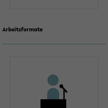
Ar­beits­for­ma­te