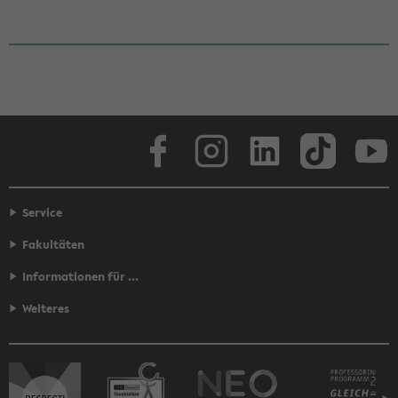
Face­book
In­sta­gram
Lin­ke­dIn
Tik­Tok
You
Service
Fakultäten
Informationen für ...
Weiteres