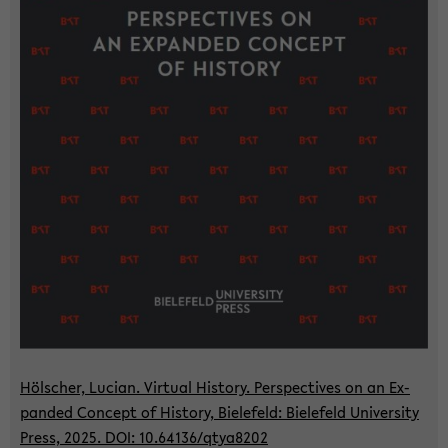
Höl­scher, Lu­ci­an. Vir­tu­al His­to­ry. Per­spec­ti­ves on an Ex­
pan­ded Con­cept of His­to­ry, Bie­le­feld: Bie­le­feld Uni­ver­si­ty
Press, 2025. DOI: 10.64136/qtya8202