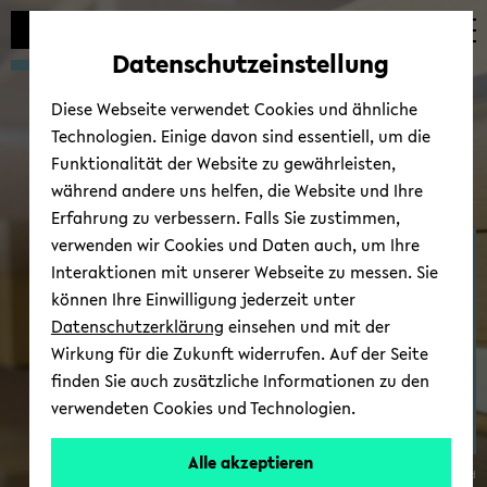
Automatische
zum
zum
zum
Inhaltswechsel
Hauptinhalt
Hauptmenü
Fußbereich
Datenschutzeinstellung
vermeiden
wechseln
wechseln
wechseln
Diese Webseite verwendet Cookies und ähnliche
Technologien. Einige davon sind essentiell, um die
Funktionalität der Website zu gewährleisten,
während andere uns helfen, die Website und Ihre
Erfahrung zu verbessern. Falls Sie zustimmen,
verwenden wir Cookies und Daten auch, um Ihre
Zen­trum für Theo­rien in
Interaktionen mit unserer Webseite zu messen. Sie
der his­to­ri­schen For­
können Ihre Einwilligung jederzeit unter
schung
Datenschutzerklärung
einsehen und mit der
Wirkung für die Zukunft widerrufen. Auf der Seite
finden Sie auch zusätzliche Informationen zu den
verwendeten Cookies und Technologien.
Alle akzeptieren
© Uni­ver­si­tät Bie­le­feld