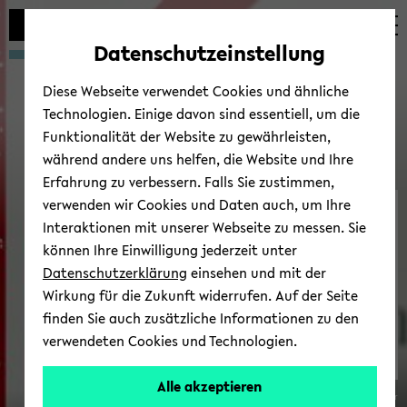
Automatische
zum
zum
zum
Inhaltswechsel
Hauptinhalt
Hauptmenü
Fußbereich
Datenschutzeinstellung
vermeiden
wechseln
wechseln
wechseln
Diese Webseite verwendet Cookies und ähnliche
Technologien. Einige davon sind essentiell, um die
Funktionalität der Website zu gewährleisten,
während andere uns helfen, die Website und Ihre
Erfahrung zu verbessern. Falls Sie zustimmen,
verwenden wir Cookies und Daten auch, um Ihre
27th In­ter­na­tio­nal Con­fe­
Interaktionen mit unserer Webseite zu messen. Sie
rence 2026
können Ihre Einwilligung jederzeit unter
Datenschutzerklärung
einsehen und mit der
Wirkung für die Zukunft widerrufen. Auf der Seite
finden Sie auch zusätzliche Informationen zu den
verwendeten Cookies und Technologien.
Alle akzeptieren
Photo: Fre­de­rik Schrö­er