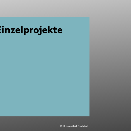
in­zel­pro­jek­te
© Uni­ver­si­tät Bie­le­feld