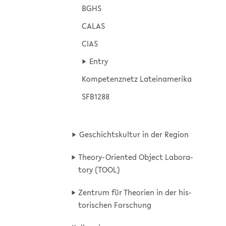
BGHS
CALAS
CIAS
Entry
Kom­pe­tenz­netz La­tein­ame­ri­ka
SFB1288
Ge­schichts­kul­tur in der Re­gi­on
Theory-​Oriented Ob­ject La­bo­ra­
to­ry (TOOL)
Zen­trum für Theo­rien in der his­
to­ri­schen For­schung