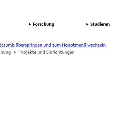
echseln
zum Fußbereich wechseln
For­schung
Stu­die­ren
d­crumb über­sprin­gen und zum Haupt­me­nü wech­seln
schung
Pro­jek­te und Ein­rich­tun­gen
nzelprojekte