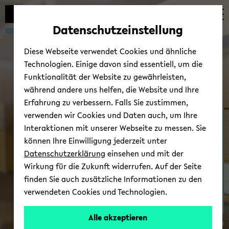
Automatische
zum
zum
zum
Inhaltswechsel
Hauptinhalt
Hauptmenü
Fußbereich
Datenschutzeinstellung
vermeiden
wechseln
wechseln
wechseln
Diese Webseite verwendet Cookies und ähnliche
Technologien. Einige davon sind essentiell, um die
Funktionalität der Website zu gewährleisten,
während andere uns helfen, die Website und Ihre
Erfahrung zu verbessern. Falls Sie zustimmen,
verwenden wir Cookies und Daten auch, um Ihre
Kon­takt
Interaktionen mit unserer Webseite zu messen. Sie
können Ihre Einwilligung jederzeit unter
Datenschutzerklärung
einsehen und mit der
Wirkung für die Zukunft widerrufen. Auf der Seite
finden Sie auch zusätzliche Informationen zu den
verwendeten Cookies und Technologien.
Alle akzeptieren
© Uni­ver­si­tät Bie­le­feld