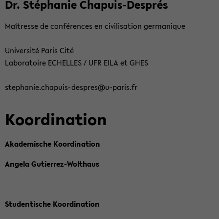
Dr. Stépha­nie Chapuis-​Després
Maîtres­se de conféren­ces en ci­vi­li­sa­ti­on ger­ma­ni­que
Uni­ver­sité Paris Cité
La­bo­ra­toire ECHEL­LES / UFR EILA et GHES
ste­pha­nie.chapuis-​despres@u-​paris.fr
Ko­or­di­na­ti­on
Aka­de­mi­sche Ko­or­di­na­ti­on
An­ge­la Gutierrez-​Wolthaus
Stu­den­ti­sche Ko­or­di­na­ti­on