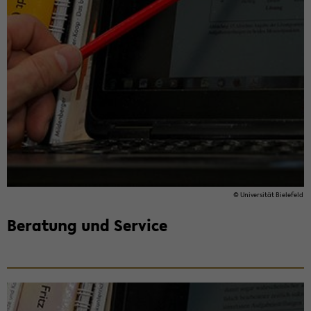
© Uni­ver­si­tät Bie­le­feld
Be­ra­tung und Ser­vice