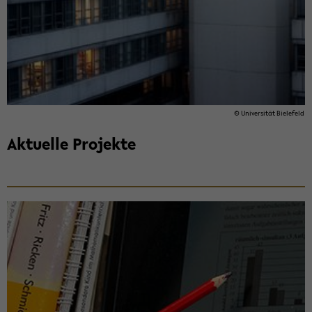
© Uni­ver­si­tät Bie­le­feld
Ak­tu­el­le Pro­jek­te