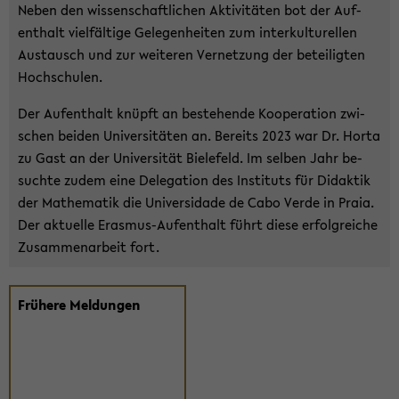
Neben den wis­sen­schaft­li­chen Ak­ti­vi­tä­ten bot der Auf­
ent­halt viel­fäl­ti­ge Ge­le­gen­hei­ten zum in­ter­kul­tu­rel­len
Aus­tausch und zur wei­te­ren Ver­net­zung der be­tei­lig­ten
Hoch­schu­len.
Der Auf­ent­halt knüpft an be­stehen­de Ko­ope­ra­ti­on zwi­
schen bei­den Uni­ver­si­tä­ten an. Be­reits 2023 war Dr. Horta
zu Gast an der Uni­ver­si­tät Bie­le­feld. Im sel­ben Jahr be­
such­te zudem eine De­le­ga­ti­on des In­sti­tuts für Di­dak­tik
der Ma­the­ma­tik die Uni­ver­sida­de de Cabo Verde in Praia.
Der ak­tu­el­le Erasmus-​Aufenthalt führt diese er­folg­rei­che
Zu­sam­men­ar­beit fort.
Frü­he­re Mel­dun­gen