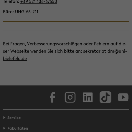
Te­le­fon
+49 521 106-​67550
Büro
UHG V6-​211
Bei Fra­gen, Ver­bes­se­rungs­vor­schlä­gen oder Feh­lern auf die­
ser Web­sei­te wen­den Sie sich bitte an:
se­kre­ta­ria­tidm@uni-​
bielefeld.de
Face­book
In­sta­gram
Lin­ke­dIn
Tik­Tok
You
Service
Fakultäten