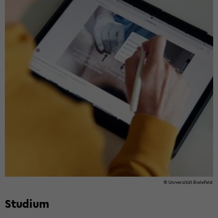
© Uni­ver­si­tät Bie­le­feld
Stu­di­um