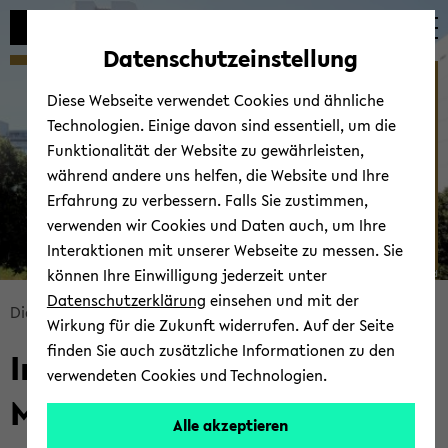
Automatische
zum
zum
zum
Inhaltswechsel
Hauptinhalt
Hauptmenü
Fußbereich
Datenschutzeinstellung
vermeiden
wechseln
wechseln
wechseln
Willkommen am IDM - ­
Diese Webseite verwendet Cookies und ähnliche
Institut für Didaktik der
Technologien. Einige davon sind essentiell, um die
Mathematik
Funktionalität der Website zu gewährleisten,
während andere uns helfen, die Website und Ihre
Erfahrung zu verbessern. Falls Sie zustimmen,
verwenden wir Cookies und Daten auch, um Ihre
Interaktionen mit unserer Webseite zu messen. Sie
können Ihre Einwilligung jederzeit unter
© Uni­ver­si­tät Bie­le­feld
Datenschutzerklärung
einsehen und mit der
Bread­
Di­dak­tik der Ma­the­ma­tik
Start­sei­te
Wirkung für die Zukunft widerrufen. Auf der Seite
crumb
finden Sie auch zusätzliche Informationen zu den
In­sti­tut für Di­dak­tik der
über­
verwendeten Cookies und Technologien.
sprin­
Ma­the­ma­tik
gen
Alle akzeptieren
und