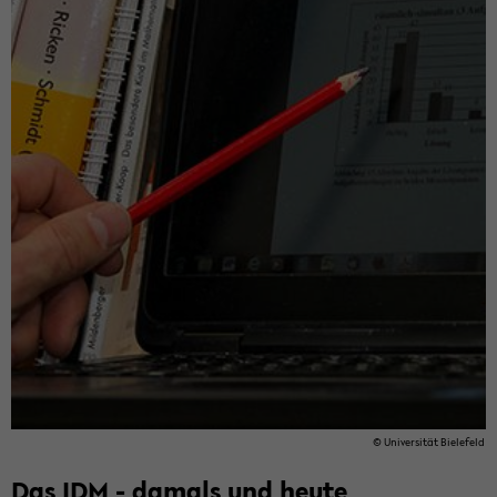
© Uni­ver­si­tät Bie­le­feld
Das IDM - da­mals und heute