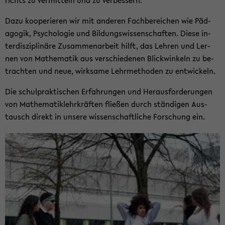
richts zu ver­mit­teln und zu ver­bes­sern.
Dazu ko­ope­rie­ren wir mit an­de­ren Fach­be­rei­chen wie Päd­
ago­gik, Psy­cho­lo­gie und Bil­dungs­wis­sen­schaf­ten. Diese in­
ter­dis­zi­pli­nä­re Zu­sam­men­ar­beit hilft, das Leh­ren und Ler­
nen von Ma­the­ma­tik aus ver­schie­de­nen Blick­win­keln zu be­
trach­ten und neue, wirk­sa­me Lehr­me­tho­den zu ent­wi­ckeln.
Die schul­prak­ti­schen Er­fah­run­gen und Her­aus­for­de­run­gen
von Ma­the­ma­tik­lehr­kräf­ten flie­ßen durch stän­di­gen Aus­
tausch di­rekt in un­se­re wis­sen­schaft­li­che For­schung ein.