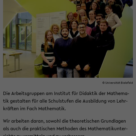
© Uni­ver­si­tät Bie­le­feld
Die Ar­beits­grup­pen am In­sti­tut für Di­dak­tik der Ma­the­ma­
tik ge­stal­ten für alle Schul­stu­fen die Aus­bil­dung von Lehr­
kräf­ten im Fach Ma­the­ma­tik.
Wir ar­bei­ten daran, so­wohl die theo­re­ti­schen Grund­la­gen
als auch die prak­ti­schen Me­tho­den des Ma­the­ma­tik­un­ter­