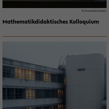
© Uni­ver­si­tät Bie­le­feld
Ma­the­ma­tik­di­dak­ti­sches Kol­lo­qui­um