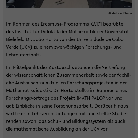
© Mi­cha­el Klei­ne
Im Rah­men des Eras­mus+-​Programms KA171 be­grüß­te
das In­sti­tut für Di­dak­tik der Ma­the­ma­tik der Uni­ver­si­tät
Bie­le­feld Dr. João Horta von der Uni­ver­sida­de de Cabo
Verde (UCV) zu einem zwei­wö­chi­gen Forschungs-​ und
Lehr­auf­ent­halt.
Im Mit­tel­punkt des Aus­tauschs stan­den die Ver­tie­fung
der wis­sen­schaft­li­chen Zu­sam­men­ar­beit sowie der fach­li­
che Aus­tausch zu ak­tu­el­len For­schungs­pro­jek­ten in der
Ma­the­ma­tik­di­dak­tik. Dr. Horta stell­te im Rah­men eines
For­schungs­vor­trags das Pro­jekt iMATH PALOP vor und
gab Ein­bli­cke in seine For­schungs­ar­beit. Dar­über hin­aus
wirk­te er in Lehr­ver­an­stal­tun­gen mit und stell­te Stu­die­
ren­den so­wohl das Schul-​ und Bil­dungs­sys­tem als auch
die ma­the­ma­ti­sche Aus­bil­dung an der UCV vor.