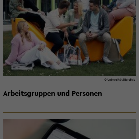
© Uni­ver­si­tät Bie­le­feld
Ar­beits­grup­pen und Per­so­nen