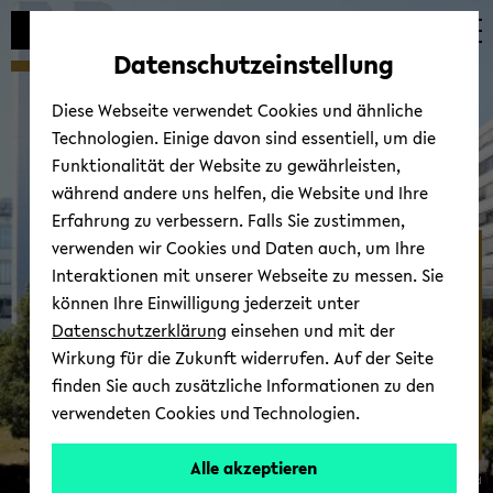
Automatische
zum
zum
zum
Inhaltswechsel
Hauptinhalt
Hauptmenü
Fußbereich
Datenschutzeinstellung
vermeiden
wechseln
wechseln
wechseln
Diese Webseite verwendet Cookies und ähnliche
Technologien. Einige davon sind essentiell, um die
Funktionalität der Website zu gewährleisten,
während andere uns helfen, die Website und Ihre
Erfahrung zu verbessern. Falls Sie zustimmen,
verwenden wir Cookies und Daten auch, um Ihre
IDM - In­sti­tut für Di­dak­
Interaktionen mit unserer Webseite zu messen. Sie
tik der Ma­the­ma­tik
können Ihre Einwilligung jederzeit unter
Datenschutzerklärung
einsehen und mit der
Wirkung für die Zukunft widerrufen. Auf der Seite
finden Sie auch zusätzliche Informationen zu den
verwendeten Cookies und Technologien.
Alle akzeptieren
© Uni­ver­si­tät Bie­le­feld