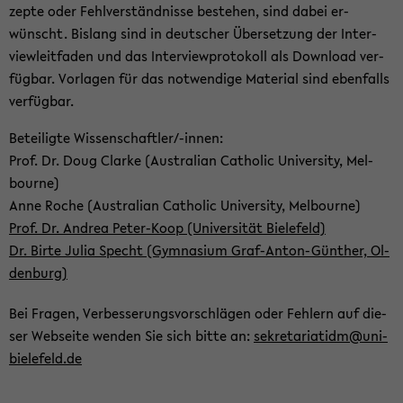
zep­te oder Fehl­ver­ständ­nis­se be­stehen, sind dabei er­
wünscht. Bis­lang sind in deut­scher Über­set­zung der In­ter­
view­leit­fa­den und das In­ter­view­pro­to­koll als Down­load ver­
füg­bar. Vor­la­gen für das not­wen­di­ge Ma­te­ri­al sind eben­falls
ver­füg­bar.
Be­tei­lig­te Wis­sen­schaft­ler/-​innen:
Prof. Dr. Doug Clar­ke (Aus­tra­li­an Ca­tho­lic Uni­ver­si­ty, Mel­
bourne)
Anne Roche (Aus­tra­li­an Ca­tho­lic Uni­ver­si­ty, Mel­bourne)
Prof. Dr. An­drea Peter-​Koop (Uni­ver­si­tät Bie­le­feld)
Dr. Birte Julia Specht (Gym­na­si­um Graf-​Anton-Günther, Ol­
den­burg)
Bei Fra­gen, Ver­bes­se­rungs­vor­schlä­gen oder Feh­lern auf die­
ser Web­sei­te wen­den Sie sich bitte an:
se­kre­ta­ria­tidm@uni-​
bielefeld.de