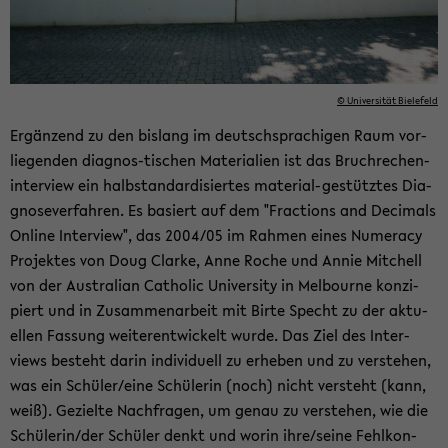
© Uni­ver­si­tät Bie­le­feld
Er­gän­zend zu den bis­lang im deutsch­spra­chi­gen Raum vor­
lie­gen­den diagnos-​tischen Ma­te­ria­li­en ist das Bruch­re­chen­
in­ter­view ein halb­stan­dar­di­sier­tes material-​gestütztes Dia­
gno­se­ver­fah­ren. Es ba­siert auf dem "Frac­tions and De­ci­mals
On­line In­ter­view", das 2004/05 im Rah­men eines Nu­me­ra­cy
Pro­jek­tes von Doug Clar­ke, Anne Roche und Annie Mit­chell
von der Aus­tra­li­an Ca­tho­lic Uni­ver­si­ty in Mel­bourne kon­zi­
piert und in Zu­sam­men­ar­beit mit Birte Specht zu der ak­tu­
el­len Fas­sung wei­ter­ent­wi­ckelt wurde. Das Ziel des In­ter­
views be­steht darin in­di­vi­du­ell zu er­he­ben und zu ver­ste­hen,
was ein Schü­ler/eine Schü­le­rin (noch) nicht ver­steht (kann,
weiß). Ge­ziel­te Nach­fra­gen, um genau zu ver­ste­hen, wie die
Schü­le­rin/der Schü­ler denkt und worin ihre/seine Fehl­kon­