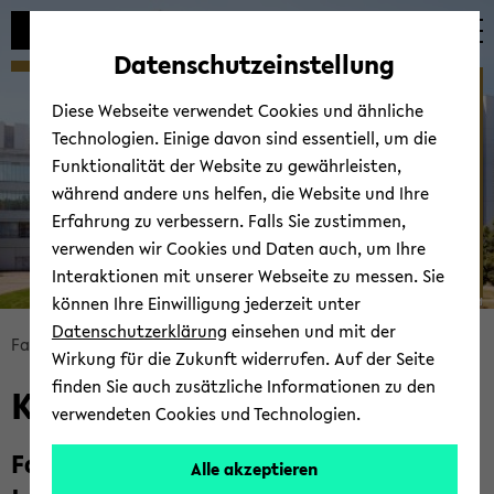
Automatische
zum
zum
zum
Inhaltswechsel
Hauptinhalt
Hauptmenü
Fußbereich
Datenschutzeinstellung
vermeiden
wechseln
wechseln
wechseln
Kom­mis­sio­nen
Diese Webseite verwendet Cookies und ähnliche
Technologien. Einige davon sind essentiell, um die
Funktionalität der Website zu gewährleisten,
während andere uns helfen, die Website und Ihre
Erfahrung zu verbessern. Falls Sie zustimmen,
verwenden wir Cookies und Daten auch, um Ihre
Interaktionen mit unserer Webseite zu messen. Sie
können Ihre Einwilligung jederzeit unter
© Uni­ver­si­tät Bie­le­feld
Datenschutzerklärung
einsehen und mit der
Bread­
Fa­kul­tät für Ma­the­ma­tik
Fa­kul­tät
Kom­mis­sio­nen
Wirkung für die Zukunft widerrufen. Auf der Seite
crumb
finden Sie auch zusätzliche Informationen zu den
Kom­mis­sio­nen
über­
verwendeten Cookies und Technologien.
sprin­
gen
Fa­kul­täts­kon­fe­renz
(Ter­mi­ne und Un­
Alle akzeptieren
und