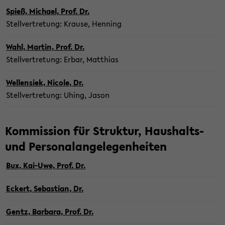
Spieß, Mi­cha­el, Prof. Dr.
Stell­ver­tre­tung: Krau­se, Hen­ning
Wahl, Mar­tin, Prof. Dr.
Stell­ver­tre­tung: Erbar, Mat­thi­as
Wel­len­siek, Ni­co­le, Dr.
Stell­ver­tre­tung: Uhing, Jason
Kom­mis­si­on für Struk­tur, Haushalts-​
und Per­so­nal­an­ge­le­gen­hei­ten
Bux, Kai-​Uwe, Prof. Dr.
Eckert, Se­bas­ti­an, Dr.
Gentz, Bar­ba­ra, Prof. Dr.