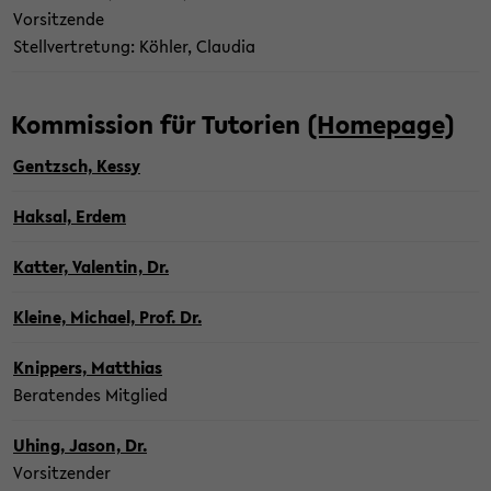
Vor­sit­zen­de
Stell­ver­tre­tung: Köh­ler, Clau­dia
Kom­mis­si­on für Tu­to­ri­en
(Home­page)
Gentzsch, Kessy
Hak­sal, Erdem
Kat­ter, Va­len­tin, Dr.
Klei­ne, Mi­cha­el, Prof. Dr.
Knip­pers, Mat­thi­as
Be­ra­ten­des Mit­glied
Uhing, Jason, Dr.
Vor­sit­zen­der