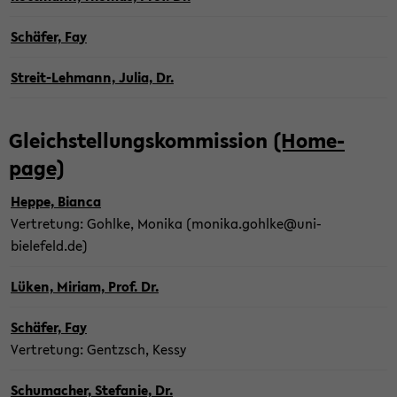
Schä­fer, Fay
Streit-​Lehmann, Julia, Dr.
Gleich­stel­lungs­kom­mis­si­on
(Home­
page)
Heppe, Bi­an­ca
Ver­tre­tung: Gohl­ke, Mo­ni­ka (mo­ni­ka.gohl­ke@uni-​
bielefeld.de)
Lüken, Mi­ri­am, Prof. Dr.
Schä­fer, Fay
Ver­tre­tung: Gentzsch, Kessy
Schu­ma­cher, Ste­fa­nie, Dr.