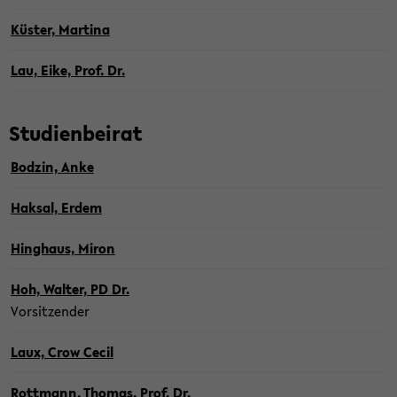
Küs­ter, Mar­ti­na
Lau, Eike, Prof. Dr.
Stu­di­en­bei­rat
Bod­zin, Anke
Hak­sal, Erdem
Hing­haus, Miron
Hoh, Wal­ter, PD Dr.
Vor­sit­zen­der
Laux, Crow Cecil
Rott­mann, Tho­mas, Prof. Dr.