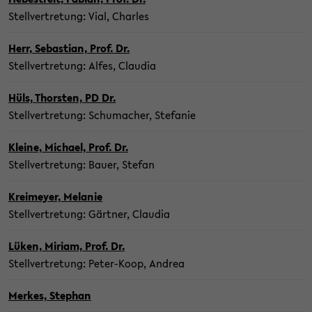
Stell­ver­tre­tung: Vial, Charles
Herr, Se­bas­ti­an, Prof. Dr.
Stell­ver­tre­tung: Alfes, Clau­dia
Hüls, Thors­ten, PD Dr.
Stell­ver­tre­tung: Schu­ma­cher, Ste­fa­nie
Klei­ne, Mi­cha­el, Prof. Dr.
Stell­ver­tre­tung: Bauer, Ste­fan
Krei­mey­er, Me­la­nie
Stell­ver­tre­tung: Gärt­ner, Clau­dia
Lüken, Mi­ri­am, Prof. Dr.
Stell­ver­tre­tung: Peter-​Koop, An­drea
Mer­kes, Ste­phan