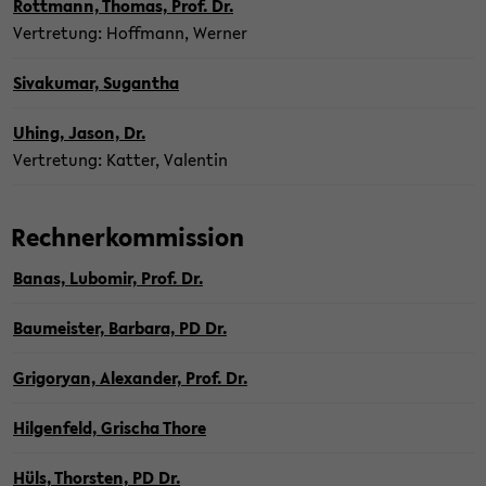
Rott­mann, Tho­mas, Prof. Dr.
Ver­tre­tung: Hoff­mann, Wer­ner
Siv­a­ku­mar, Sugan­tha
Uhing, Jason, Dr.
Ver­tre­tung: Kat­ter, Va­len­tin
Rech­ner­kom­mis­si­on
Banas, Lub­o­mir, Prof. Dr.
Bau­meis­ter, Bar­ba­ra, PD Dr.
Gri­goryan, Alex­an­der, Prof. Dr.
Hil­gen­feld, Gri­scha Thore
Hüls, Thors­ten, PD Dr.