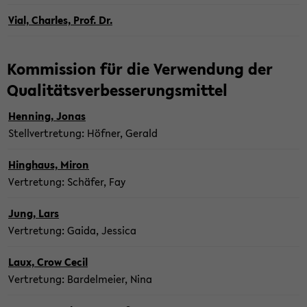
Vial, Charles, Prof. Dr.
Kom­mis­si­on für die Ver­wen­dung der
Qua­li­täts­ver­bes­se­rungs­mit­tel
Hen­ning, Jonas
Stell­ver­tre­tung: Höf­ner, Ge­rald
Hing­haus, Miron
Ver­tre­tung: Schä­fer, Fay
Jung, Lars
Ver­tre­tung: Gaida, Jes­si­ca
Laux, Crow Cecil
Ver­tre­tung: Bar­del­mei­er, Nina