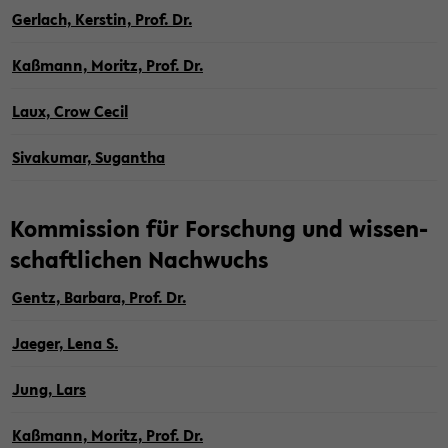
Ger­lach, Kers­tin, Prof. Dr.
Kaß­mann, Mo­ritz, Prof. Dr.
Laux, Crow Cecil
Siv­a­ku­mar, Sugan­tha
Kom­mis­si­on für For­schung und wis­sen­
schaft­li­chen Nach­wuchs
Gentz, Bar­ba­ra, Prof. Dr.
Ja­e­ger, Lena S.
Jung, Lars
Kaß­mann, Mo­ritz, Prof. Dr.