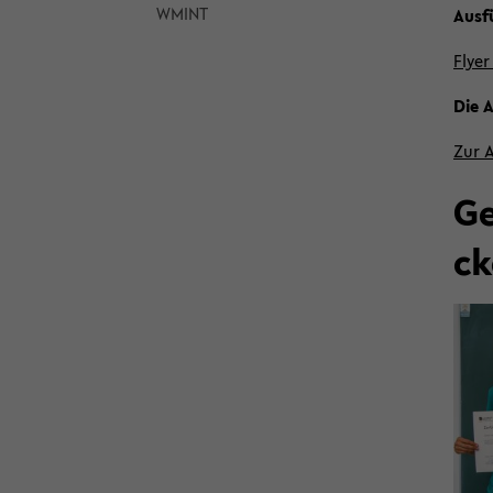
WMINT
Aus­f
Flyer 
Die A
Zur 
Ge
ck