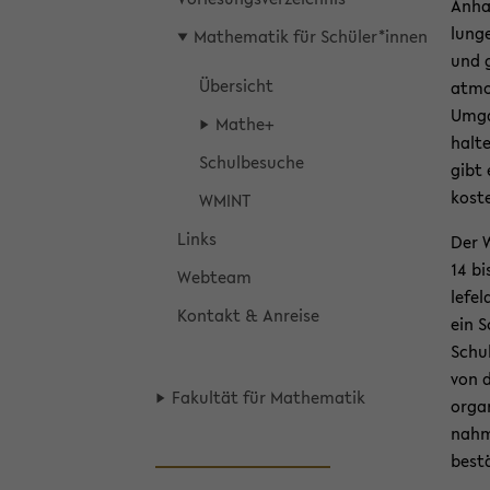
An­ha
lun­g
Ma­the­ma­tik für Schü­ler*innen
und g
Über­sicht
at­mo
Um­ga
Mathe+
hal­t
Schul­be­su­che
gibt 
kos­te
WMINT
Links
Der W
14 bi
Web­team
le­fe
Kon­takt & An­rei­se
ein S
Schul
von d
Fa­kul­tät für Ma­the­ma­tik
or­ga­
nah­m
be­stä