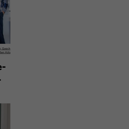
ler, Quach
­ten Hüls
e­
​