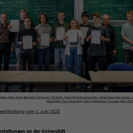
: Vol­ker Metz, Noah Ben­ja­min Tschirner, Till Nehls, Henry Ni­cho­las Go­schütz, Jakob Alex­an­der Mersch,
phie Dit­tel, Tian-​Zhuo Yang, Henri Wed­de­mar, Thors­ten Hüls, Mar
se­mit­tei­lung vom 1. Juni 2023
n­stal­tun­gen an der Uni­ver­si­tät