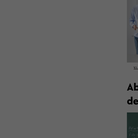
V.l
Ab
de