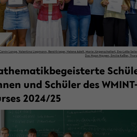
: Cor­vin Lange, Va­len­ti­na Lieg­mann, René Krie­ger, He­le­ne Adelt, Marie Jür­gen­schel­lert, Eva-​Lotte Sei­
Duc Ngan Nguy­en, Emi­lie Keß­ler, Thors
­the­ma­tik­be­geis­ter­te Schü­l
n­nen und Schü­ler des WMINT-
rses 2024/25