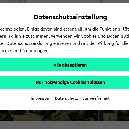
Automatische
zum
zum
zum
Inhaltswechsel
Hauptinhalt
Hauptmenü
Fußbereich
Datenschutzeinstellung
vermeiden
wechseln
wechseln
wechseln
chnologien. Einige davon sind essentiell, um die Funktionalit
sern. Falls Sie zustimmen, verwenden wir Cookies und Daten auc
nter
Datenschutzerklärung
einsehen und mit der Wirkung für die 
ookies und Technologien.
Alle akzeptieren
Nur notwendige Cookies zulassen
Impressum
Datenschutz
Barrierefreiheit