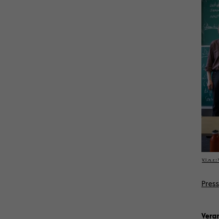
V.l.n.r.
Pres­
Ver­a