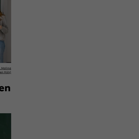
 Ma­li­na
ten Hüls)
ten