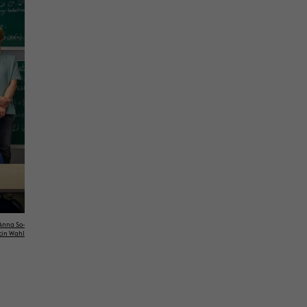
 Anna So­
­tin Wahl