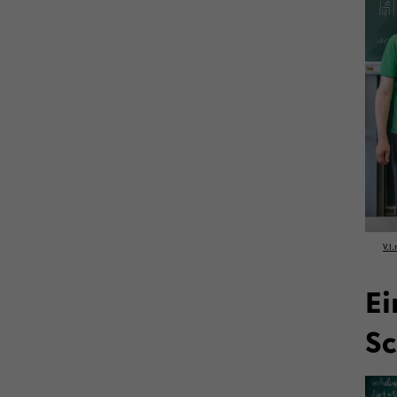
V.l.
Ei
Sc