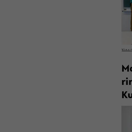
V.l.n.r.
Ma
ri
Ku