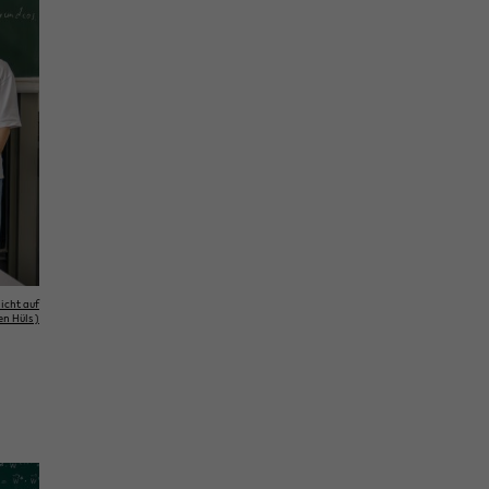
 nicht auf
en Hüls )