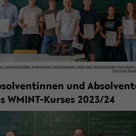
.n.r.: Ma­xi­mi­li­an Boß­ler, Malte Lem­mer, Vin­cent Ho­mann, Vol­ker Metz, David Schnei­der, Ur­si­na Botsch,
Thiel (Foto: Thors­
­sol­ven­tin­nen und Ab­sol­ven­
s WMINT-​Kurses 2023/24