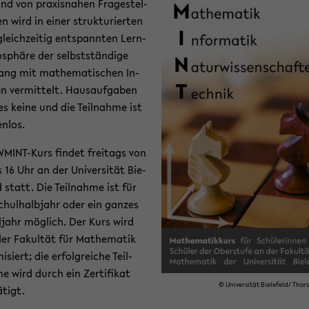
nd von pra­xis­na­hen Fra­ge­stel­
en wird in einer struk­tu­rier­ten
leich­zei­tig ent­spann­ten Lern­
­sphä­re der selbst­stän­di­ge
ng mit ma­the­ma­ti­schen In­
en ver­mit­telt. Haus­auf­ga­ben
es keine und die Teil­nah­me ist
n­los.
MINT-​Kurs fin­det frei­tags von
s 16 Uhr an der Uni­ver­si­tät Bie­
ld statt. Die Teil­nah­me ist für
chul­halb­jahr oder ein gan­zes
­jahr mög­lich. Der Kurs wird
er Fa­kul­tät für Ma­the­ma­tik
ni­siert; die er­folg­rei­che Teil­
e wird durch ein Zer­ti­fi­kat
© Uni­ver­si­tät Bie­le­feld/ Thor
­tigt.