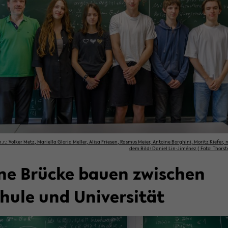
n.r.: Vol­ker Metz, Ma­ri­el­la Glo­ria Mel­ler, Alisa Frie­sen, Ras­mus Meier, An­toi­ne Bor­ghi­ni, Mo­ritz Kie­fer,
dem Bild: Da­ni­el Lin-​Jiménez ( Foto: Thors­t
ne Brü­cke bauen zwi­schen
hu­le und Uni­ver­si­tät