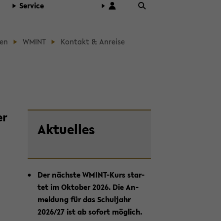
Ser­vice
nen
WMINT
Kon­takt & An­rei­se
er
Zum
Ak­tu­el­les
Haupt­
in­
halt
der
Der nächs­te WMINT-​Kurs star­
Sek­
tet im Ok­to­ber 2026. Die An­
ti­
mel­dung für das Schul­jahr
on
2026/27 ist ab so­fort mög­lich.
wech­