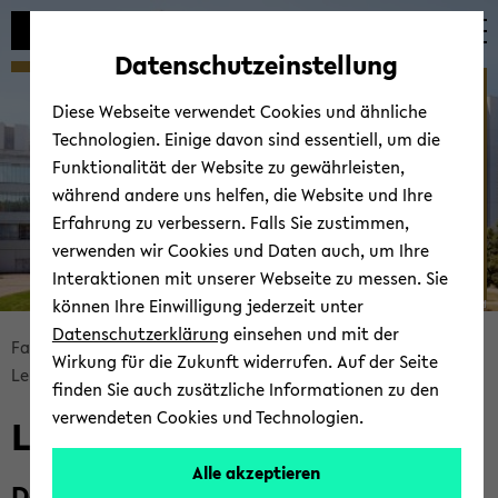
Automatische
zum
zum
zum
Inhaltswechsel
Hauptinhalt
Hauptmenü
Fußbereich
Datenschutzeinstellung
vermeiden
wechseln
wechseln
wechseln
Lehr­amt für Grund­schu­le
Diese Webseite verwendet Cookies und ähnliche
Technologien. Einige davon sind essentiell, um die
Funktionalität der Website zu gewährleisten,
während andere uns helfen, die Website und Ihre
Erfahrung zu verbessern. Falls Sie zustimmen,
verwenden wir Cookies und Daten auch, um Ihre
Interaktionen mit unserer Webseite zu messen. Sie
können Ihre Einwilligung jederzeit unter
© Uni­ver­si­tät Bie­le­feld
Datenschutzerklärung
einsehen und mit der
Bread­
Fa­kul­tät für Ma­the­ma­tik
Stu­di­um
Wirkung für die Zukunft widerrufen. Auf der Seite
crumb
Lehr­amts­stu­di­en­gän­ge
Grund­schu­le
finden Sie auch zusätzliche Informationen zu den
über­
verwendeten Cookies und Technologien.
Lehr­amt Grund­schu­le
sprin­
gen
Alle akzeptieren
und
Do­ku­men­te zum Stu­di­en­gang