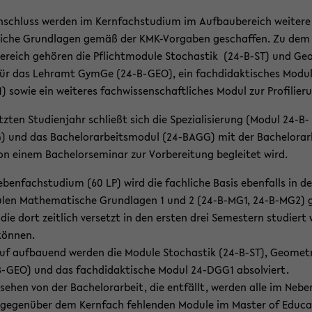
­schluss wer­den im Kern­fach­stu­di­um im Auf­bau­be­reich wei­te­re
li­che Grund­la­gen gemäß der KMK-​Vorgaben ge­schaf­fen. Zu dem
e­reich ge­hö­ren die Pflicht­mo­du­le Sto­chas­tik (24-​B-ST) und Ge
für das Lehr­amt GymGe (24-​B-GEO), ein fach­di­dak­ti­sches Modul
 sowie ein wei­te­res fach­wis­sen­schaft­li­ches Modul zur Pro­fi­lie­r
tz­ten Stu­di­en­jahr schließt sich die Spe­zia­li­sie­rung (Modul 24-​B-
 und das Ba­che­lor­ar­beits­mo­dul (24-​BAGG) mit der Ba­che­lor­ar­
on einem Ba­che­lor­se­mi­nar zur Vor­be­rei­tung be­glei­tet wird.
­ben­fach­stu­di­um (60 LP) wird die fach­li­che Basis eben­falls in d
­len Ma­the­ma­ti­sche Grund­la­gen 1 und 2 (24-​B-MG1, 24-​B-MG2) 
 die dort zeit­lich ver­setzt in den ers­ten drei Se­mes­tern stu­diert
ön­nen.
uf auf­bau­end wer­den die Mo­du­le Sto­chas­tik (24-​B-ST), Geo­me­t
B-GEO) und das fach­di­dak­ti­sche Modul 24-​DGG1 ab­sol­viert.
­se­hen von der Ba­che­lor­ar­beit, die ent­fällt, wer­den alle im Ne­be
ge­gen­über dem Kern­fach feh­len­den Mo­du­le im Mas­ter of Edu­ca­