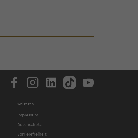
Face­book
In­sta­gram
Lin­ke­dIn
Tik­Tok
You­tube
Weiteres
Im­pres­sum
Da­ten­schutz
Bar­rie­re­frei­heit