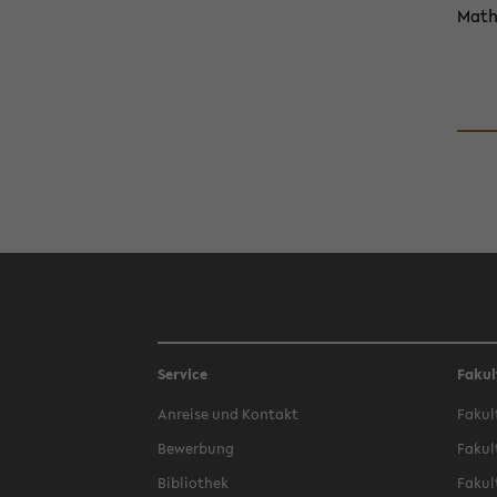
Ma­th
Service
Fakul
An­rei­se und Kon­takt
Fa­kul
Be­wer­bung
Fa­kul
Bi­blio­thek
Fa­kul