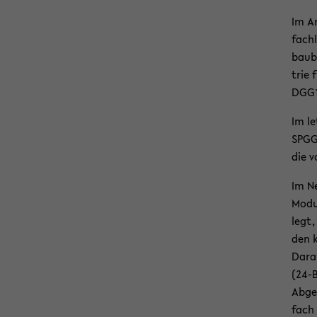
Im An
fach­
bau­b
trie 
DGG1)
Im le
SPGG)
die v
Im Ne
Mo­du
legt,
den k
Dar­a
(24-​
Ab­ge
fach 