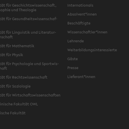
­tät für Ge­schichts­wis­sen­schaft,
In­ter­na­tio­nals
­so­phie und Theo­lo­gie
Ab­sol­vent*innen
­tät für Ge­sund­heits­wis­sen­schaf­
Be­schäf­tig­te
Wis­sen­schaft­ler*innen
tät für Lin­gu­is­tik und Li­te­ra­tur­
n­schaft
Leh­ren­de
­tät für Ma­the­ma­tik
Wei­ter­bil­dungs­in­ter­es­sier­te
­tät für Phy­sik
Gäste
­tät für Psy­cho­lo­gie und Sport­wis­
Pres­se
chaft
Lie­fe­rant*innen
­tät für Rechts­wis­sen­schaft
tät für So­zio­lo­gie
­tät für Wirt­schafts­wis­sen­schaf­ten
zi­ni­sche Fa­kul­tät OWL
i­sche Fa­kul­tät