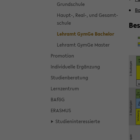
Grund­schu­le
Ba
Haupt-​, Real-, und Ge­samt­
schu­le
Be­
Lehr­amt GymGe Ba­che­lor
Lehr­amt GymGe Mas­ter
Pro­mo­ti­on
In­di­vi­du­el­le Er­gän­zung
Stu­di­en­be­ra­tung
Lern­zen­trum
BAföG
ERAS­MUS
Stu­di­en­in­ter­es­sier­te