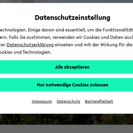
Automatische
zum
zum
zum
Inhaltswechsel
Hauptinhalt
Hauptmenü
Fußbereich
Datenschutzeinstellung
vermeiden
wechseln
wechseln
wechseln
chnologien. Einige davon sind essentiell, um die Funktionalit
sern. Falls Sie zustimmen, verwenden wir Cookies und Daten auc
nter
Datenschutzerklärung
einsehen und mit der Wirkung für die 
s
ookies und Technologien.
Alle akzeptieren
Nur notwendige Cookies zulassen
Impressum
Datenschutz
Barrierefreiheit