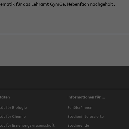
e­ma­tik für das Lehr­amt GymGe, Ne­ben­fach nach­ge­holt.
täten
Informationen für ...
­tät für Bio­lo­gie
Schü­ler*innen
­tät für Che­mie
Stu­di­en­in­ter­es­sier­te
­tät für Er­zie­hungs­wis­sen­schaft
Stu­die­ren­de