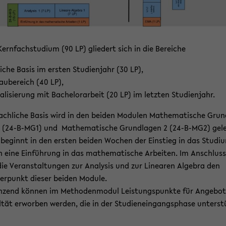
ern­fach­stu­di­um (90 LP) glie­dert sich in die Be­rei­che
li­che Basis im ers­ten Stu­di­en­jahr (30 LP),
au­be­reich (40 LP),
a­li­sie­rung mit Ba­che­lor­ar­beit (20 LP) im letz­ten Stu­di­en­jahr.
ach­li­che Basis wird in den bei­den Mo­du­len Ma­the­ma­ti­sche Grun
 (24-​B-MG1) und Ma­the­ma­ti­sche Grund­la­gen 2 (24-​B-MG2) ge­l
be­ginnt in den ers­ten bei­den Wo­chen der Ein­stieg in das Stu­di­
 eine Ein­füh­rung in das ma­the­ma­ti­sche Ar­bei­ten. Im An­schluss
ie Ver­an­stal­tun­gen zur Ana­ly­sis und zur Li­nea­ren Al­ge­bra den
r­punkt die­ser bei­den Mo­du­le.
n­zend kön­nen im Me­tho­den­mo­dul Leis­tungs­punk­te für An­ge­bo­
l­tät er­wor­ben wer­den, die in der Stu­di­en­ein­gangs­pha­se un­ter­st