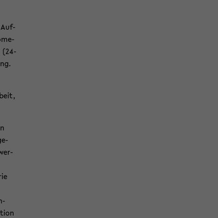
 Auf­
o­me­
 (24-​
ung.
beit,
en
ge­
 wer­
rie
n­
ti­on