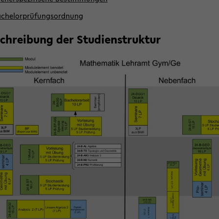
­che­lor­prü­fungs­ord­nung
schrei­bung der Stu­di­en­st­ruk­tur