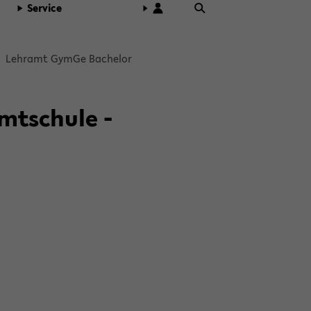
Ser­vice
Lehr­amt GymGe Ba­che­lor
mtschule ­