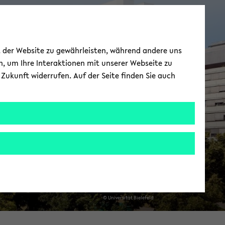
Lehr­amt für Gym­
ät der Website zu gewährleisten, während andere uns
na­si­um/Ge­samt­
h, um Ihre Interaktionen mit unserer Webseite zu
Zukunft widerrufen. Auf der Seite finden Sie auch
chu­le (Ba­che­lor)
© Uni­ver­si­tät Bie­le­feld