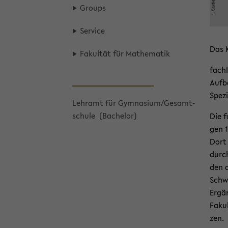
Groups
Ser­vice
Das K
Fa­kul­tät für Ma­the­ma­tik
fach­
Auf­b
Spe­zi
Lehr­amt für Gym­na­si­um/Ge­samt­
schu­le ­ (Ba­che­lor)
Die f
gen 1
Dort 
durch
den d
Schwe
Er­gä
Fa­ku
zen.