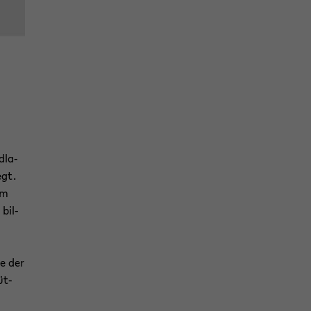
d­la­
egt.
um
 bil­
te der
üt­