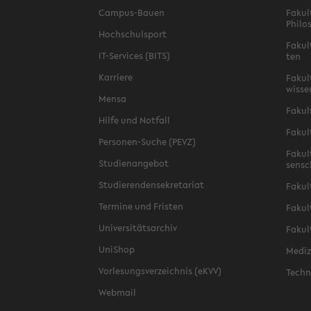
Campus-​Bauen
Fa­kul
Phi­lo
Hoch­schul­sport
Fa­kul
IT-​Services (BITS)
ten
Kar­rie­re
Fa­kul­
wis­se
Mensa
Fa­kul
Hilfe und Not­fall
Fa­kul
Personen-​Suche (PEVZ)
Fa­kul
Stu­di­en­an­ge­bot
sen­s
Stu­die­ren­den­se­kre­ta­ri­at
Fa­kul
Ter­mi­ne und Fris­ten
Fa­kul­
Uni­ver­si­täts­ar­chiv
Fa­kul
Uni­Shop
Me­di­
Vor­le­sungs­ver­zeich­nis (eKVV)
Tech­n
Web­mail