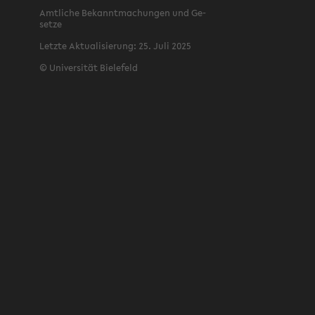
Amt­li­che Be­kannt­ma­chun­gen und Ge­
set­ze
Letz­te Ak­tua­li­sie­rung: 25. Juli 2025
©
Uni­ver­si­tät Bie­le­feld