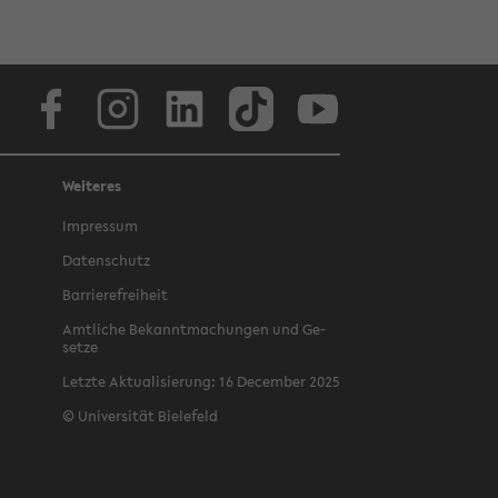
Face­book
In­sta­gram
Lin­ke­dIn
Tik­Tok
You­tube
Weiteres
Im­pres­sum
Da­ten­schutz
Bar­rie­re­frei­heit
Amt­li­che Be­kannt­ma­chun­gen und Ge­
set­ze
Letz­te Ak­tua­li­sie­rung: 16 De­cem­ber 2025
©
Uni­ver­si­tät Bie­le­feld