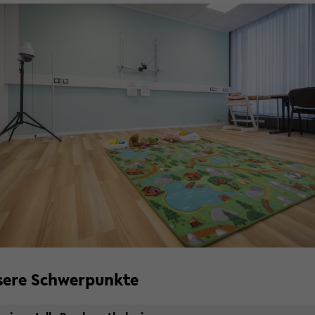
se­re Schwer­punk­te