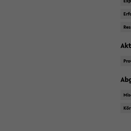
Ex­p
Er­
Res­
Ak­t
Pro
Ab­
Mis
Kör