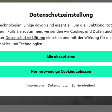
Automatische
skip
skip
skip
Inhaltswechsel
to
to
to
Datenschutzeinstellung
vermeiden
main
main
footer
content
menu
chnologien. Einige davon sind essentiell, um die Funktionalit
sern. Falls Sie zustimmen, verwenden wir Cookies und Daten auc
nter
Datenschutzerklärung
einsehen und mit der Wirkung für die 
ookies und Technologien.
Alle akzeptieren
Nur notwendige Cookies zulassen
Impressum
Datenschutz
Barrierefreiheit