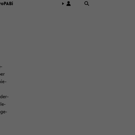
o­PA­Bi
e­
ber
ie-​
der-​
­le­
­ge­