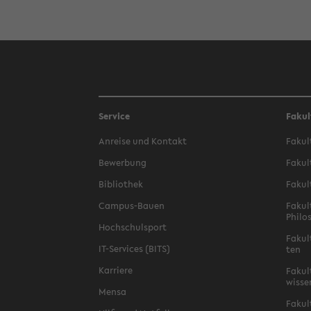
Service
Fakul
An­rei­se und Kon­takt
Fa­kul
Be­wer­bung
Fa­kul
Bi­blio­thek
Fa­kul
Campus-​Bauen
Fa­kul
Phi­lo
Hoch­schul­sport
Fa­kul
IT-​Services (BITS)
ten
Kar­rie­re
Fa­kul­
wis­se
Mensa
Fa­kul