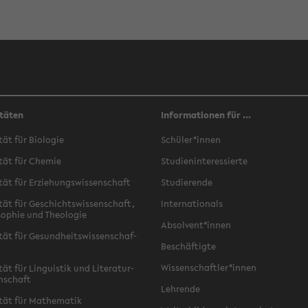
täten
Informationen für ...
­tät für Bio­lo­gie
Schü­ler*innen
­tät für Che­mie
Stu­di­en­in­ter­es­sier­te
­tät für Er­zie­hungs­wis­sen­schaft
Stu­die­ren­de
­tät für Ge­schichts­wis­sen­schaft,
In­ter­na­tio­nals
­so­phie und Theo­lo­gie
Ab­sol­vent*innen
­tät für Ge­sund­heits­wis­sen­schaf­
Be­schäf­tig­te
Wis­sen­schaft­ler*innen
tät für Lin­gu­is­tik und Li­te­ra­tur­
n­schaft
Leh­ren­de
­tät für Ma­the­ma­tik