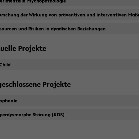
e­ri­men­tel­le Psy­cho­pa­tho­lo­gie
for­schung der Wir­kung von prä­ven­ti­ven und in­ter­ven­ti­ven Ma
sour­cen und Ri­si­ken in dya­di­schen Be­zie­hun­gen
u­el­le Pro­jek­te
­Child
ge­schlos­se­ne Pro­jek­te
o­pho­nie
­per­dys­mor­phe Stö­rung (KDS)