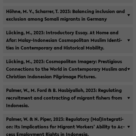
Höhne, M. V., Schar­rer, T. 2023: Ba­lan­cing in­clu­si­on and
ex­clu­si­on among So­ma­li mi­grants in Ger­ma­ny
Lücking, M., 2023: In­tro­duc­to­ry Essay. At Home and
Afar: Malay-​Indonesian Cos­mo­po­li­tan Mus­lim Iden­ti­
ties in Con­tem­pora­ry and His­to­ri­cal Mo­bi­li­ty.
Lücking, M., 2023: Cos­mo­po­li­tan Image­ry: Pres­ti­gious
Con­nec­tions to the World in Con­tem­pora­ry Mus­lim and
Chris­ti­an In­do­ne­si­an Pil­grimage Pic­tu­res.
Pal­mer, W., M. Ford & B. Has­bi­yal­loh, 2023: Re­gu­la­ting
re­cruit­ment and con­trac­ting of mi­grant fi­shers from
In­do­ne­sia.
Pal­mer, W. & N. Piper, 2023: Re­gu­la­to­ry (Mal)In­te­gra­ti­
on: Its Im­pli­ca­ti­ons for Mi­grant Wor­k­ers’ Abi­li­ty to Ac­
cess Em­ploy­ment Rights in In­do­ne­sia.