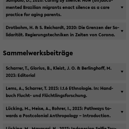
Sam­paio, D., 2020: Ca­ring by si­lence: How (un)do­cu­
men­ted Bra­zi­li­an mi­grants enact si­lence as a care
prac­ti­ce for aging par­ents.
Drot­bohm, H. & S. Rei­chardt, 2020: Die Gren­zen der So­
li­da­ri­tät. Re­gie­rungs­tech­ni­ken in Zei­ten von Co­ro­na.
Sam­mel­werks­bei­trä­ge
Schar­rer, T., Glo­ri­us, B., Kleist, J. O. & Ber­ling­hoff, M.
2023: Edi­to­ri­al
Lems, A., Schar­rer, T. 2023: I.1.6 Eth­no­lo­gie. In: Hand­
buch Flucht-​ und Flücht­lings­for­schung.
Lücking, M., Meise, A., Roh­rer, I., 2023: Pa­thways to­
wards a Post­co­lo­ni­al An­thro­po­lo­gy – In­tro­duc­tion.
Lücking, M., Ma­ya­sa­ri, N., 2023: In­do­ne­si­an Sel­fie Tou­