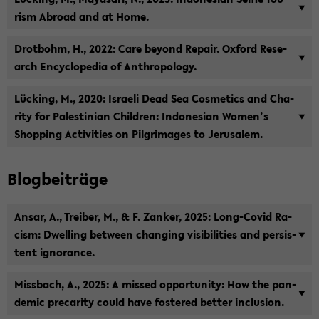
rism Ab­road and at Home.
Drot­bohm, H., 2022: Care bey­ond Re­pair. Ox­ford Re­se­
arch En­cy­clo­pe­dia of An­thro­po­lo­gy.
Lücking, M., 2020: Is­rae­li Dead Sea Cos­me­tics and Cha­
ri­ty for Pa­les­ti­ni­an Child­ren: In­do­ne­si­an Women’s
Shop­ping Ac­ti­vi­ties on Pil­gri­mages to Je­ru­sa­lem.
Blog­bei­trä­ge
Ansar, A., Trei­ber, M., & F. Zan­ker, 2025: Long-​Covid Ra­
cism: Dwel­ling bet­ween chan­ging vi­si­bi­li­ties and per­sis­
tent igno­ran­ce.
Miss­bach, A., 2025: A mis­sed op­por­tu­ni­ty: How the pan­
de­mic pre­ca­ri­ty could have fos­te­red bet­ter in­clu­si­on.