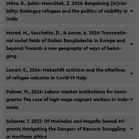
Mitra, R., Şahin-​Mencütek, Z. 2024: Bar­gai­ning (in)vi­si­
bi­li­ty: Ro­hin­gya re­fu­gees and the po­li­tics of vi­si­bi­li­ty in
India
Morad, M., Sac­chet­to, D., & Ansar, A. 2024: Trans­na­tio­
nal so­cial fields of Ita­li­an Ban­gla­des­his in Eu­ro­pe and
bey­ond: To­wards a new geo­gra­phy of ways of be­lon­
ging.
La­na­ri, E., 2024: Ma­kes­hift ac­ti­vism and the aft­er­li­ves
of re­fu­gee wel­co­me in Covid-​19 Italy.
Pal­mer, W., 2024: La­bour mar­ket in­sti­tu­ti­ons for im­mi­
grants: The case of high-​wage mi­grant wor­k­ers in In­do­
ne­sia.
Schar­rer, T. 2023: Of Muk­ha­las and Ma­ga­fe: So­ma­li Mi­
grants Na­vi­ga­ting the Dan­gers of Ran­som Smuggling
in Nor­t­hern Af­ri­ca