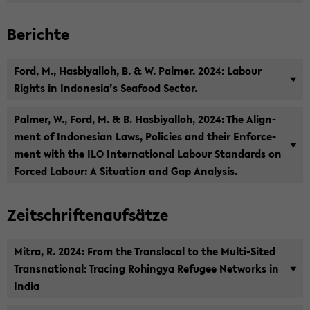
Be­rich­te
Ford, M., Has­bi­yal­loh, B. & W. Pal­mer. 2024: La­bour
Rights in In­do­ne­sia’s Sea­food Sec­tor.
Pal­mer, W., Ford, M. & B. Has­bi­yal­loh, 2024: The Align­
ment of In­do­ne­si­an Laws, Po­li­ci­es and their En­for­ce­
ment with the ILO In­ter­na­tio­nal La­bour Stan­dards on
For­ced La­bour: A Si­tua­ti­on and Gap Ana­ly­sis.
Zeit­schrif­ten­auf­sät­ze
Mitra, R. 2024: From the Trans­lo­cal to the Multi-​Sited
Trans­na­tio­nal: Tra­cing Ro­hin­gya Re­fu­gee Net­works in
India