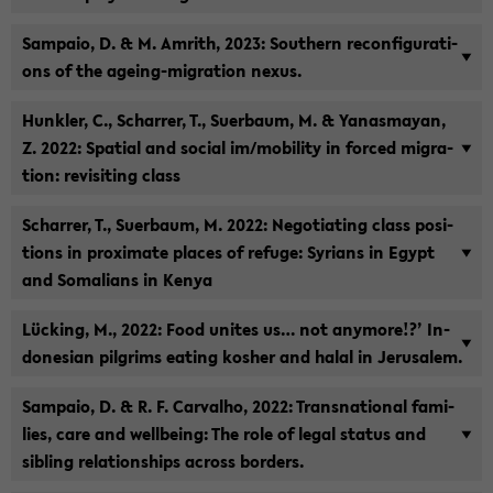
Sam­paio, D. & M. Am­rith, 2023: Sou­thern re­con­fi­gu­ra­ti­
ons of the ageing-​migration nexus.
Hunk­ler, C., Schar­rer, T., Su­er­baum, M. & Ya­nas­ma­y­an,
Z. 2022: Spa­ti­al and so­cial im/mo­bi­li­ty in for­ced mi­gra­
ti­on: re­vi­si­ting class
Schar­rer, T., Su­er­baum, M. 2022: Nego­tia­ting class po­si­
ti­ons in pro­xi­ma­te places of re­fu­ge: Sy­ri­ans in Egypt
and So­ma­li­ans in Kenya
Lücking, M., 2022: Food unites us… not any­mo­re!?’ In­
do­ne­si­an pil­grims ea­ting kos­her and halal in Je­ru­sa­lem.
Sam­paio, D. & R. F. Car­val­ho, 2022: Trans­na­tio­nal fa­mi­
lies, care and well­be­ing: The role of legal sta­tus and
sibling re­la­ti­ons­hips across bor­ders.