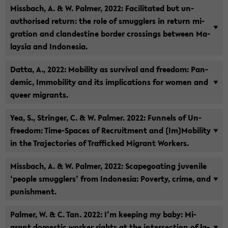
Miss­bach, A. & W. Pal­mer, 2022: Fa­ci­li­ta­ted but un­
autho­ri­sed re­turn: the role of smugg­lers in re­turn mi­
gra­ti­on and clan­des­ti­ne bor­der crossings bet­ween Ma­
lay­sia and In­do­ne­sia.
Datta, A., 2022: Mo­bi­li­ty as sur­vi­val and free­dom: Pan­
de­mic, Im­mo­bi­li­ty and its im­pli­ca­ti­ons for women and
queer mi­grants.
Yea, S., Strin­ger, C. & W. Pal­mer. 2022: Fun­nels of Un­
free­dom: Time-​Spaces of Re­cruit­ment and (Im)Mo­bi­li­ty
in the Tra­jec­to­ries of Traf­fi­cked Mi­grant Wor­k­ers.
Miss­bach, A. & W. Pal­mer, 2022: Scape­goa­ting ju­ve­ni­le
‘peop­le smugg­lers’ from In­do­ne­sia: Po­ver­ty, crime, and
pu­nish­ment.
Pal­mer, W. & C. Tan. 2022: I’m kee­ping my baby: Mi­
grant do­mestic wor­ker rights at the in­ter­sec­tion of la­