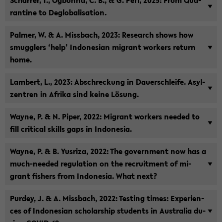
Schar­rer, T., Og­bonna, C. B., & G. Perl, 2025: From Qua­
ran­ti­ne to De­glo­ba­li­sa­ti­on.
Pal­mer, W. & A. Miss­bach, 2023: Re­se­arch shows how
smugg­lers ‘help’ In­do­ne­si­an mi­grant wor­k­ers re­turn
home.
Lam­bert, L., 2023: Ab­schre­ckung in Dau­er­schlei­fe. Asyl­
zen­tren in Afri­ka sind keine Lö­sung.
Wayne, P. & N. Piper, 2022: Mi­grant wor­k­ers nee­ded to
fill cri­ti­cal skills gaps in In­do­ne­sia.
Wayne, P. & B. Yus­ri­za, 2022: The go­vernment now has a
much-​needed re­gu­la­ti­on on the re­cruit­ment of mi­
grant fi­shers from In­do­ne­sia. What next?
Pur­dey, J. & A. Miss­bach, 2022: Tes­ting times: Ex­pe­ri­en­
ces of In­do­ne­si­an scholar­ship stu­dents in Aus­tra­lia du­