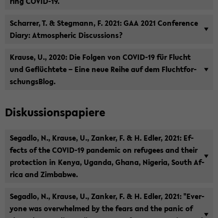
ring COVID-​19.
Schar­rer, T. & Steg­mann, F. 2021: GAA 2021 Con­fe­rence
Diary: At­mo­s­phe­ric Dis­cus­sions?
Krau­se, U., 2020: Die Fol­gen von COVID-​19 für Flucht
und Ge­flüch­te­te – Eine neue Reihe auf dem Flucht­for­
schungs­Blog.
Dis­kus­si­ons­pa­pie­re
Se­g­ad­lo, N., Krau­se, U., Zan­ker, F. & H. Edler, 2021: Ef­
fects of the COVID-​19 pan­de­mic on re­fu­gees and their
pro­tec­tion in Kenya, Ugan­da, Ghana, Ni­ge­ria, South Af­
ri­ca and Zim­bab­we.
Se­g­ad­lo, N., Krau­se, U., Zan­ker, F. & H. Edler, 2021: "Ever­
yo­ne was over­whel­med by the fears and the panic of