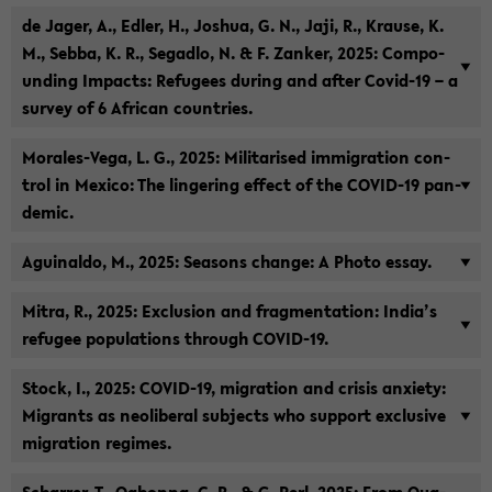
de Jager, A., Edler, H., Jo­shua, G. N., Jaji, R., Krau­se, K.
M., Sebba, K. R., Se­g­ad­lo, N. & F. Zan­ker, 2025: Com­po­
un­ding Im­pacts: Re­fu­gees du­ring and after Covid-​19 – a
sur­vey of 6 Af­ri­can coun­tries.
Morales-​Vega, L. G., 2025: Mi­li­ta­ri­sed im­mi­gra­ti­on con­
trol in Me­xi­co: The lin­ge­ring ef­fect of the COVID-​19 pan­
de­mic.
Agui­nal­do, M., 2025: Se­a­sons chan­ge: A Photo essay.
Mitra, R., 2025: Ex­clu­si­on and frag­men­ta­ti­on: India’s
re­fu­gee po­pu­la­ti­ons th­rough COVID-​19.
Stock, I., 2025: COVID-​19, mi­gra­ti­on and cri­sis an­xie­ty:
Mi­grants as neo­li­be­ral sub­jects who sup­port ex­clu­si­ve
mi­gra­ti­on re­gimes.