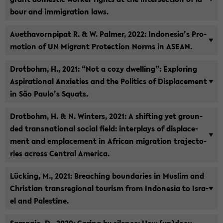
bour and im­mi­gra­ti­on laws.
Au­etha­vorn­pi­pat R. & W. Pal­mer, 2022: In­do­ne­sia’s Pro­
mo­ti­on of UN Mi­grant Pro­tec­tion Norms in ASEAN.
Drot­bohm, H., 2021: “Not a cozy dwel­ling”: Ex­plo­ring
Aspi­ra­tio­nal An­xie­ties and the Po­li­tics of Dis­pla­ce­ment
in São Paulo’s Squats.
Drot­bohm, H. & N. Win­ters, 2021: A shif­ting yet groun­
ded trans­na­tio­nal so­cial field: in­ter­plays of dis­pla­ce­
ment and em­pla­ce­ment in Af­ri­can mi­gra­ti­on tra­jec­to­
ries across Cen­tral Ame­ri­ca.
Lücking, M., 2021: Breaching bounda­ries in Mus­lim and
Chris­ti­an trans­re­gio­nal tou­rism from In­do­ne­sia to Is­ra­
el and Pa­les­ti­ne.