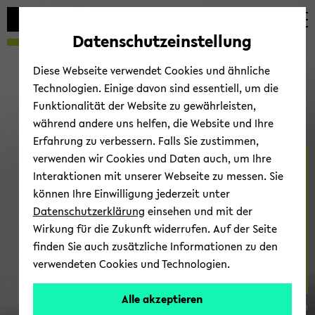
Automatische
zum
zum
zum
Inhaltswechsel
Hauptinhalt
Hauptmenü
Fußbereich
Datenschutzeinstellung
vermeiden
wechseln
wechseln
wechseln
Diese Webseite verwendet Cookies und ähnliche
Technologien. Einige davon sind essentiell, um die
Funktionalität der Website zu gewährleisten,
während andere uns helfen, die Website und Ihre
Erfahrung zu verbessern. Falls Sie zustimmen,
verwenden wir Cookies und Daten auch, um Ihre
For­schung
Interaktionen mit unserer Webseite zu messen. Sie
können Ihre Einwilligung jederzeit unter
Datenschutzerklärung
einsehen und mit der
Wirkung für die Zukunft widerrufen. Auf der Seite
finden Sie auch zusätzliche Informationen zu den
verwendeten Cookies und Technologien.
Alle akzeptieren
© anna sh­vets (pe­xels)