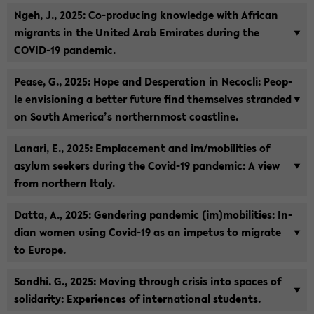
Ngeh, J., 2025: Co-​producing know­ledge with Af­ri­can
mi­grants in the United Arab Emi­ra­tes du­ring the
COVID-​19 pan­de­mic.
Pease, G., 2025: Hope and De­spe­ra­ti­on in Ne­cocli: Peop­
le en­vi­sio­ning a bet­ter fu­ture find them­sel­ves stran­ded
on South Ame­ri­ca’s nor­t­hern­most co­ast­li­ne.
La­na­ri, E., 2025: Em­pla­ce­ment and im/mo­bi­li­ties of
asyl­um see­kers du­ring the Covid-​19 pan­de­mic: A view
from nor­t­hern Italy.
Datta, A., 2025: Gen­de­ring pan­de­mic (im)mo­bi­li­ties: In­
di­an women using Covid-​19 as an im­pe­tus to mi­gra­te
to Eu­ro­pe.
Sondhi. G., 2025: Mo­ving th­rough cri­sis into spaces of
so­li­da­ri­ty: Ex­pe­ri­en­ces of in­ter­na­tio­nal stu­dents.