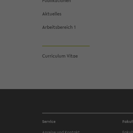
Pu­bli­ka­tio­nen
Ak­tu­el­les
Ar­beits­be­reich 1
Cur­ri­cu­lum Vitae
Service
Fakul
An­rei­se und Kon­takt
Fa­kul