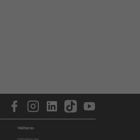
Face­book
In­sta­gram
Lin­ke­dIn
Tik­Tok
You­tube
Weiteres
Im­pres­sum