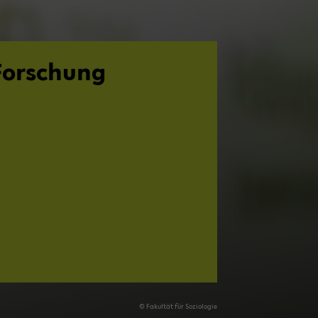
For­schung
© Fa­kul­tät für So­zio­lo­gie