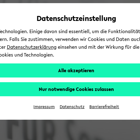
Automatische
skip
skip
skip
Inhaltswechsel
to
to
to
Datenschutzeinstellung
vermeiden
main
main
footer
content
menu
chnologien. Einige davon sind essentiell, um die Funktionalit
sern. Falls Sie zustimmen, verwenden wir Cookies und Daten auc
nter
Datenschutzerklärung
einsehen und mit der Wirkung für die 
ookies und Technologien.
Alle akzeptieren
Nur notwendige Cookies zulassen
Impressum
Datenschutz
Barrierefreiheit