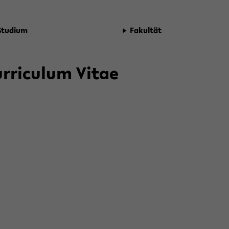
Stu­di­um
Fa­kul­tät
r­ri­cu­lum Vitae