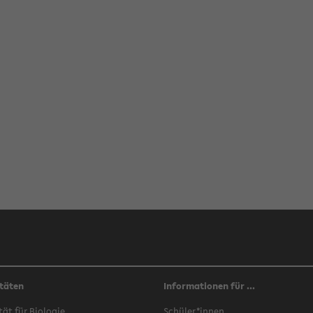
täten
Informationen für ...
­tät für Bio­lo­gie
Schü­ler*innen