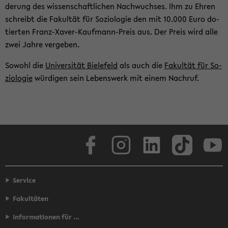
de­rung des wis­sen­schaft­li­chen Nach­wuch­ses. Ihm zu Ehren
schreibt die Fa­kul­tät für So­zio­lo­gie den mit 10.000 Euro do­
tier­ten Franz-​Xaver-Kaufmann-Preis aus. Der Preis wird alle
zwei Jahre ver­ge­ben.
So­wohl die
Uni­ver­si­tät Bie­le­feld
als auch die
Fa­kul­tät für So­
zio­lo­gie
wür­di­gen sein Le­bens­werk mit einem Nach­ruf.
Face­book
In­sta­gram
Lin­ke­dIn
Tik­Tok
You
Service
Fakultäten
Informationen für ...