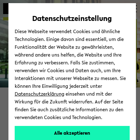
Automatische
zum
zum
zum
Inhaltswechsel
Hauptinhalt
Hauptmenü
Fußbereich
Datenschutzeinstellung
vermeiden
wechseln
wechseln
wechseln
Franz-​Xaver-Kaufmann-
Diese Webseite verwendet Cookies und ähnliche
Preis
Technologien. Einige davon sind essentiell, um die
Funktionalität der Website zu gewährleisten,
während andere uns helfen, die Website und Ihre
Erfahrung zu verbessern. Falls Sie zustimmen,
verwenden wir Cookies und Daten auch, um Ihre
Interaktionen mit unserer Webseite zu messen. Sie
können Ihre Einwilligung jederzeit unter
© Uni­ver­si­tät Bie­le­feld
Datenschutzerklärung
einsehen und mit der
Wirkung für die Zukunft widerrufen. Auf der Seite
finden Sie auch zusätzliche Informationen zu den
verwendeten Cookies und Technologien.
Alle akzeptieren