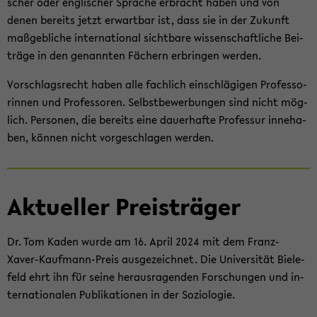
scher oder eng­li­scher Spra­che er­bracht haben und von
denen be­reits jetzt er­wart­bar ist, dass sie in der Zu­kunft
maß­geb­li­che in­ter­na­tio­nal sicht­ba­re wis­sen­schaft­li­che Bei­
trä­ge in den ge­nann­ten Fä­chern er­brin­gen wer­den.
Vor­schlags­recht haben alle fach­lich ein­schlä­gi­gen Pro­fes­so­
rin­nen und Pro­fes­so­ren. Selbst­be­wer­bun­gen sind nicht mög­
lich. Per­so­nen, die be­reits eine dau­er­haf­te Pro­fes­sur in­ne­ha­
ben, kön­nen nicht vor­ge­schla­gen wer­den.
Ak­tu­el­ler Preis­trä­ger
Dr. Tom Kaden wurde am 16. April 2024 mit dem Franz-​
Xaver-Kaufmann-Preis aus­ge­zeich­net. Die Uni­ver­si­tät Bie­le­
feld ehrt ihn für seine her­aus­ra­gen­den For­schun­gen und in­
ter­na­tio­na­len Pu­bli­ka­tio­nen in der So­zio­lo­gie.