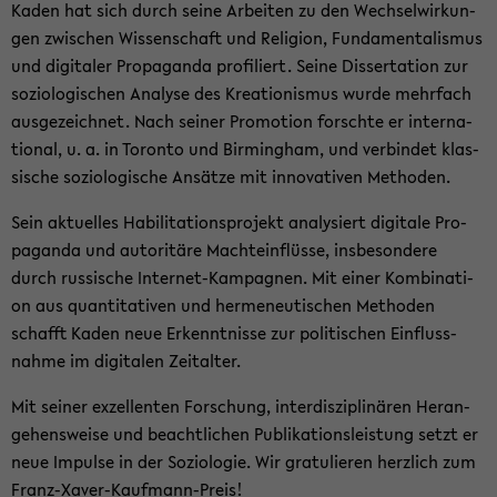
Kaden hat sich durch seine Ar­bei­ten zu den Wech­sel­wir­kun­
gen zwi­schen Wis­sen­schaft und Re­li­gi­on, Fun­da­men­ta­lis­mus
und di­gi­ta­ler Pro­pa­gan­da pro­fi­liert. Seine Dis­ser­ta­ti­on zur
so­zio­lo­gi­schen Ana­ly­se des Krea­tio­nis­mus wurde mehr­fach
aus­ge­zeich­net. Nach sei­ner Pro­mo­ti­on forsch­te er in­ter­na­
tio­nal, u. a. in To­ron­to und Bir­ming­ham, und ver­bin­det klas­
si­sche so­zio­lo­gi­sche An­sät­ze mit in­no­va­ti­ven Me­tho­den.
Sein ak­tu­el­les Ha­bi­li­ta­ti­ons­pro­jekt ana­ly­siert di­gi­ta­le Pro­
pa­gan­da und au­to­ri­tä­re Macht­ein­flüs­se, ins­be­son­de­re
durch rus­si­sche Internet-​Kampagnen. Mit einer Kom­bi­na­ti­
on aus quan­ti­ta­ti­ven und her­me­neu­ti­schen Me­tho­den
schafft Kaden neue Er­kennt­nis­se zur po­li­ti­schen Ein­fluss­
nah­me im di­gi­ta­len Zeit­al­ter.
Mit sei­ner ex­zel­len­ten For­schung, in­ter­dis­zi­pli­nä­ren Her­an­
ge­hens­wei­se und be­acht­li­chen Pu­bli­ka­ti­ons­leis­tung setzt er
neue Im­pul­se in der So­zio­lo­gie. Wir gra­tu­lie­ren herz­lich zum
Franz-​Xaver-Kaufmann-Preis!