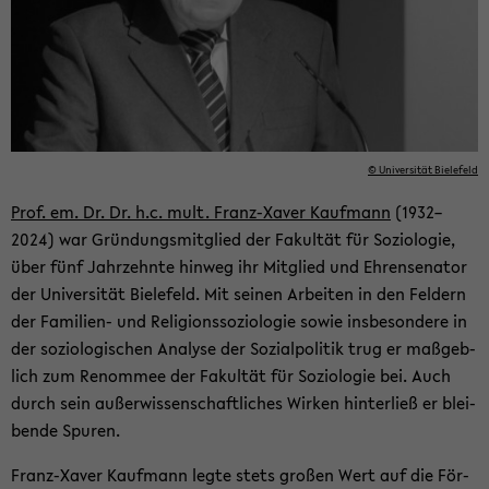
© Uni­ver­si­tät Bie­le­feld
Prof. em. Dr. Dr. h.c. mult. Franz-​Xaver Kauf­mann
(1932–
2024) war Grün­dungs­mit­glied der Fa­kul­tät für So­zio­lo­gie,
über fünf Jahr­zehn­te hin­weg ihr Mit­glied und Eh­ren­se­na­tor
der Uni­ver­si­tät Bie­le­feld. Mit sei­nen Ar­bei­ten in den Fel­dern
der Familien-​ und Re­li­gi­ons­so­zio­lo­gie sowie ins­be­son­de­re in
der so­zio­lo­gi­schen Ana­ly­se der So­zi­al­po­li­tik trug er maß­geb­
lich zum Re­nom­mee der Fa­kul­tät für So­zio­lo­gie bei. Auch
durch sein au­ßer­wis­sen­schaft­li­ches Wir­ken hin­ter­ließ er blei­
ben­de Spu­ren.
Franz-​Xaver Kauf­mann legte stets gro­ßen Wert auf die För­