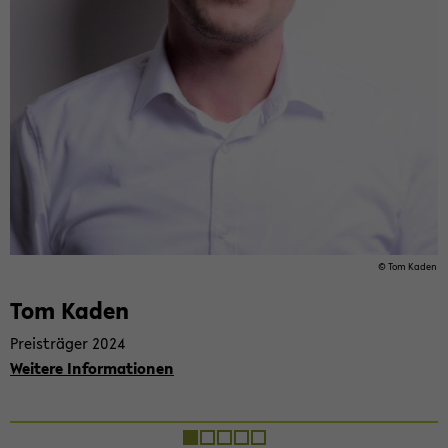
© Tom Kaden
Tom Kaden
Preis­trä­ger 2024
Wei­te­re In­for­ma­tio­nen