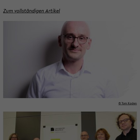
Zum voll­stän­di­gen Ar­ti­kel
© Tom Kaden