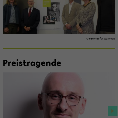
© Fa­kul­tät für So­zio­lo­gie
Preis­tra­gen­de