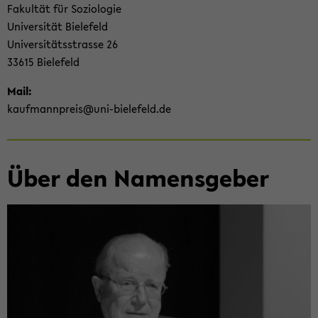
Fa­kul­tät für So­zio­lo­gie
Uni­ver­si­tät Bie­le­feld
Uni­ver­si­täts­stras­se 26
33615 Bie­le­feld
Mail:
kauf­mann­preis@uni-​bielefeld.de
Über den Na­mens­ge­ber