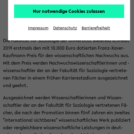
Nur notwendige Cookies zulassen
Impressum
Datenschutz
Barrierefreiheit
Die Fa­kul­tät für So­zio­lo­gie der Uni­ver­si­tät Bie­le­feld schreibt
2019 erst­mals den mit 10.000 Euro do­tier­ten Franz-​Xaver-
Kaufmann-Preis für den wis­sen­schaft­li­chen Nach­wuchs aus.
Mit dem Preis wer­den Nach­wuchs­wis­sen­schaft­le­rin­nen und -​
wissenschaftler der an der Fa­kul­tät für So­zio­lo­gie ver­tre­te­
nen Fä­cher in einem frü­hen Kar­rie­re­sta­di­um aus­ge­zeich­net
und ge­ehrt.
Aus­ge­zeich­net wer­den Wis­sen­schaft­le­rin­nen und Wis­sen­
schaft­ler der an der Fa­kul­tät für So­zio­lo­gie ver­tre­te­nen Fä­
cher, die nach der Pro­mo­ti­on bin­nen fünf Jah­ren ein zwei­tes
"in­ter­na­tio­nal sicht­ba­res" wis­sen­schaft­li­ches Werk pu­bli­ziert
oder ver­gleich­ba­re wis­sen­schaft­li­che Leis­tun­gen in deut­