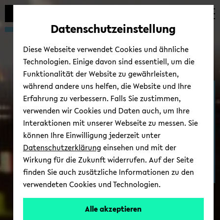
Automatische
zum
zum
zum
Inhaltswechsel
Hauptinhalt
Hauptmenü
Fußbereich
Datenschutzeinstellung
vermeiden
wechseln
wechseln
wechseln
Diese Webseite verwendet Cookies und ähnliche
Technologien. Einige davon sind essentiell, um die
Funktionalität der Website zu gewährleisten,
während andere uns helfen, die Website und Ihre
AR­BEITS­GRUP­PE Co­gni­ti­ve
Erfahrung zu verbessern. Falls Sie zustimmen,
Sys­tems En­gi­nee­ring
verwenden wir Cookies und Daten auch, um Ihre
Interaktionen mit unserer Webseite zu messen. Sie
können Ihre Einwilligung jederzeit unter
Datenschutzerklärung
einsehen und mit der
Wirkung für die Zukunft widerrufen. Auf der Seite
finden Sie auch zusätzliche Informationen zu den
verwendeten Cookies und Technologien.
Alle akzeptieren