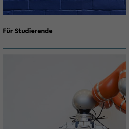
Für Stu­die­ren­de