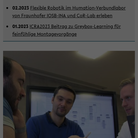
der
Sek­
02.2023
Fle­xi­ble Ro­bo­tik im Humation-​Verbundlabor
ti­
von Fraun­ho­fer IOSB-​INA und CoR-​Lab er­le­ben
on
01.2023
ICRA2023 Bei­trag zu Greybox-​Learning für
wech­
fein­füh­li­ge Mon­ta­ge­vor­gän­ge
seln