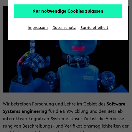
Nur notwendige Cookies zulassen
Impressum
Datenschutz
Barrierefreiheit
Wir be­trei­ben For­schung und Lehre im Ge­biet des
Soft­ware
Sys­tems En­gi­nee­ring
für die Ent­wick­lung und den Be­trieb
in­ter­ak­ti­ver ko­gni­ti­ver Sys­te­me. Unser Ziel ist die Ver­bes­se­
rung von Beschreibungs-​ und Ve­ri­fi­ka­ti­ons­mög­lich­kei­ten der