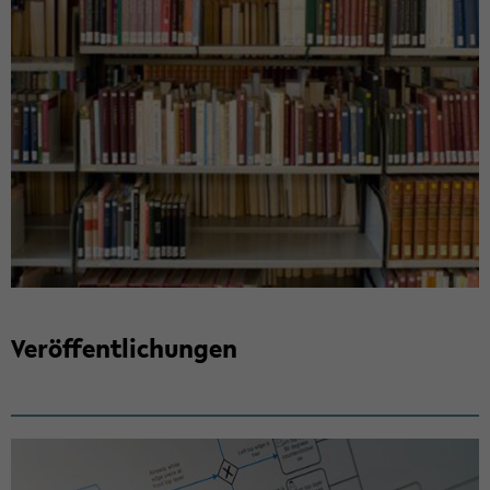
Ver­öf­fent­li­chun­gen