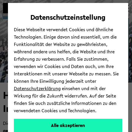
Automatische
zum
zum
zum
Inhaltswechsel
Hauptinhalt
Hauptmenü
Fußbereich
Datenschutzeinstellung
vermeiden
wechseln
wechseln
wechseln
Human-​Centered Ar­ti­fi­
Diese Webseite verwendet Cookies und ähnliche
cial In­tel­li­gence
Technologien. Einige davon sind essentiell, um die
Funktionalität der Website zu gewährleisten,
während andere uns helfen, die Website und Ihre
Erfahrung zu verbessern. Falls Sie zustimmen,
verwenden wir Cookies und Daten auch, um Ihre
Interaktionen mit unserer Webseite zu messen. Sie
können Ihre Einwilligung jederzeit unter
© Uni­ver­si­tät Bie­le­feld
Datenschutzerklärung
einsehen und mit der
Human-​Centered Ar­ti­fi­cial
Wirkung für die Zukunft widerrufen. Auf der Seite
finden Sie auch zusätzliche Informationen zu den
In­tel­li­gence
verwendeten Cookies und Technologien.
Die For­schungs­grup­pe
Human-​Centered Ar­ti­fi­cial In­tel­li­
Alle akzeptieren
gence
, unter Lei­tung von
Prof. Dr. Hanna Dri­mal­la
, wid­met