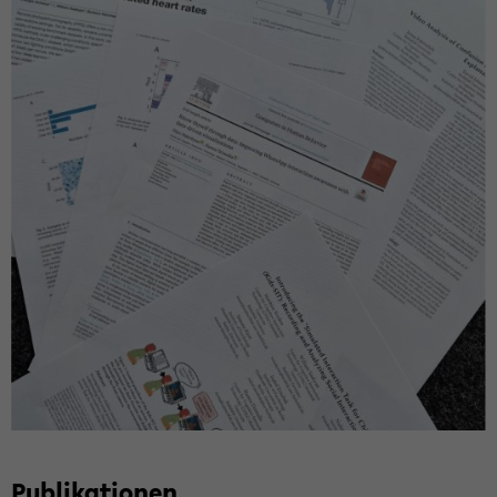
Pu­bli­ka­tio­nen