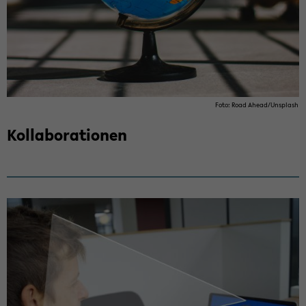
Foto: Road Ahead/Uns­plash
Kol­la­bo­ra­tio­nen