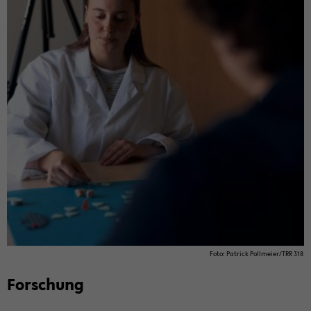
Foto: Pa­trick Poll­mei­er/TRR 318
For­schung