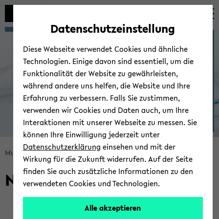
Automatische
zum
zum
zum
Inhaltswechsel
Hauptinhalt
Hauptmenü
Fußbereich
Datenschutzeinstellung
vermeiden
wechseln
wechseln
wechseln
Mul­tis­ca­le Bio­en­gi­nee­ring
Diese Webseite verwendet Cookies und ähnliche
Technologien. Einige davon sind essentiell, um die
Funktionalität der Website zu gewährleisten,
während andere uns helfen, die Website und Ihre
Erfahrung zu verbessern. Falls Sie zustimmen,
verwenden wir Cookies und Daten auch, um Ihre
Interaktionen mit unserer Webseite zu messen. Sie
können Ihre Einwilligung jederzeit unter
© Uni­ver­si­tät Bie­le­feld
Datenschutzerklärung
einsehen und mit der
Bread­
Mul­tis­ca­le Bio­en­gi­nee­ring
Team
Wirkung für die Zukunft widerrufen. Auf der Seite
crumb
finden Sie auch zusätzliche Informationen zu den
Ni­klas Fante
über­
verwendeten Cookies und Technologien.
sprin­
gen
Alle akzeptieren
und