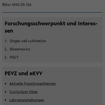
Büro
UHG D5-​124
For­schungs­schwer­punkt und In­ter­es­
sen
Single-​cell cul­ti­va­ti­on
Bio­sen­so­rics
POCT
PEVZ und eKVV
Ak­tu­el­le Frosch­ungs­the­men
Cur­ri­cu­lum Vitae
Lehr­ver­an­stal­tun­gen