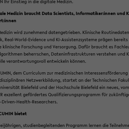
Ihr Ein­stieg in die di­gi­ta­le Me­di­zin.
­ta­le Me­di­zin braucht Data Sci­en­tists, In­for­ma­ti­ker:innen und KI
rt:innen
e­di­zin wird zu­neh­mend da­ten­ge­trie­ben. Kli­ni­sche Rou­ti­ne­da­te
k, Real-​World-Evidence und KI-​Assistenzsysteme prä­gen be­reits
 kli­ni­sche For­schung und Ver­sor­gung. Dafür braucht es Fach­leu
l­go­rith­men be­herr­schen, Da­ten­in­fra­struk­tu­ren ver­ste­hen und KI
le ver­ant­wor­tungs­voll ent­wi­ckeln kön­nen.
UMIN, dem Cur­ri­cu­lum zur me­di­zi­ni­schen In­ter­es­sens­för­de­run
­dis­zi­pli­nä­ren Netz­werk­bil­dung, star­tet an der Tech­ni­schen Fa­kul
ni­ver­si­tät Bie­le­feld und der Hoch­schu­le Bie­le­feld ein neues, vo
 ex­zel­lent ge­för­der­tes Qua­li­fi­zie­rungs­pro­gramm für zu­künf­ti­g
-​Driven-Health-Researchers.
CUMIN bie­tet
ei­jäh­ri­gen, stu­di­en­be­glei­ten­den Pro­gramm ler­nen die Teil­neh­m