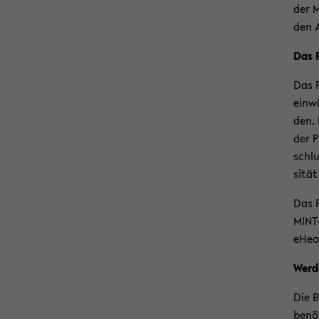
der M
den A
Das 
Das F
ein­w
den. 
der P
schlu
si­tät
Das P
MINT-
eHe­a
Wer­d
Die B
be­nö