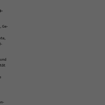
-​
n, Ge­
­te,
-​
g und
­tät
m
e
en­