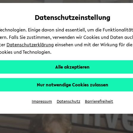
Automatische
zum
zum
zum
Inhaltswechsel
Hauptinhalt
Hauptmenü
Fußbereich
Datenschutzeinstellung
vermeiden
wechseln
wechseln
wechseln
chnologien. Einige davon sind essentiell, um die Funktionalit
sern. Falls Sie zustimmen, verwenden wir Cookies und Daten auc
nter
Datenschutzerklärung
einsehen und mit der Wirkung für die 
ookies und Technologien.
Alle akzeptieren
Nur notwendige Cookies zulassen
Impressum
Datenschutz
Barrierefreiheit