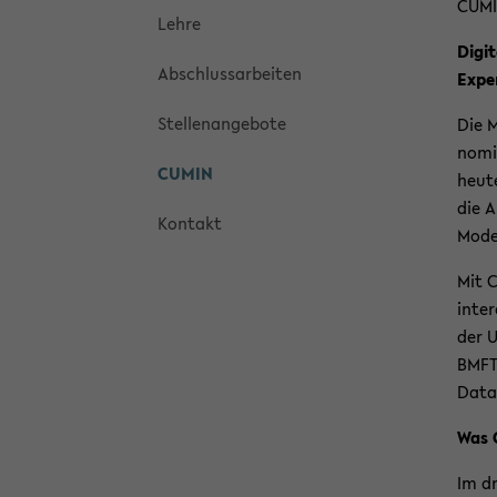
CUMIN 
Lehre
Di­gi
Ab­schluss­ar­bei­ten
Expe
Stel­len­an­ge­bo­te
Die M
no­mi
CUMIN
heute
die A
Kon­takt
Model
Mit C
in­ter
der U
BMFTR
Data
Was 
Im dr