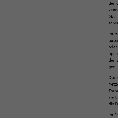
den d
ken­n
über a
scher
Im Mo
aus­e
oder 
ope­r
den S
gen in
Das M
Netz­
Throu
ziert
die Pr
Im Be