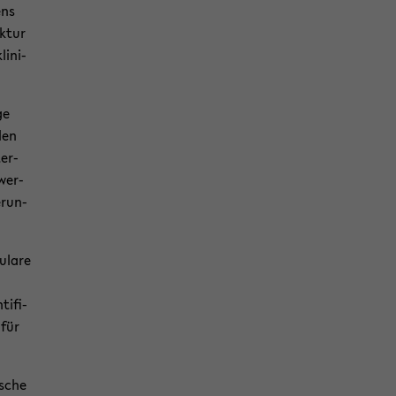
ens
k­tur
li­ni­
ge
len
ter­
 wer­
­run­
­la­re
i­fi­
 für
­sche