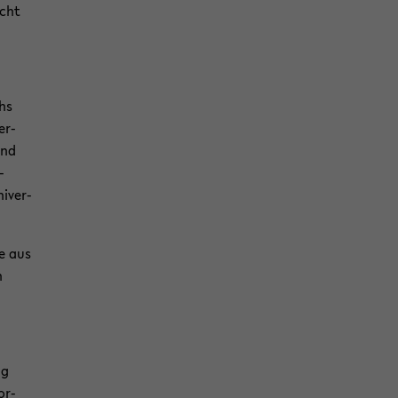
icht
chs
er­
end
­
i­ver­
de aus
h
ng
r-​