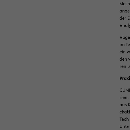
Me­th
an­ge
der E
Ana­l
Ab­ge
im Te
ein w
den w
ren u
Pra­xi
CUMIN
ri­en
aus K
cka­t
Tech 
Un­te