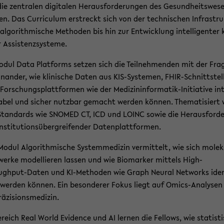
ie zen­tra­len di­gi­ta­len Her­aus­for­de­run­gen des Ge­sund­heits­we­s
en. Das Cur­ri­cu­lum er­streckt sich von der tech­ni­schen In­fra­stru
l­go­rith­mi­sche Me­tho­den bis hin zur Ent­wick­lung in­tel­li­gen­ter k
 As­sis­tenz­sys­te­me.
dul Data Plat­forms set­zen sich die Teil­neh­men­den mit der Fra
in­an­der, wie kli­ni­sche Daten aus KIS-​Systemen, FHIR-​Schnittstel
For­schungs­platt­for­men wie der Medizininformatik-​Initiative in­
a­bel und si­cher nutz­bar ge­macht wer­den kön­nen. The­ma­ti­siert
tan­dards wie SNO­MED CT, ICD und LOINC sowie die Her­aus­for­de
­sti­tu­ti­ons­über­grei­fen­der Da­ten­platt­for­men.
odul Al­go­rith­mi­sche Sys­temme­di­zin ver­mit­telt, wie sich mo­le­ku
wer­ke mo­del­lie­ren las­sen und wie Bio­mar­ker mit­tels High-​
ghput-Daten und KI-​Methoden wie Graph Neural Net­works iden­t
 wer­den kön­nen. Ein be­son­de­rer Fokus liegt auf Omics-​Analysen
ä­zi­si­ons­me­di­zin.
­reich Real World Evi­den­ce und AI ler­nen die Fel­lows, wie sta­tis­ti