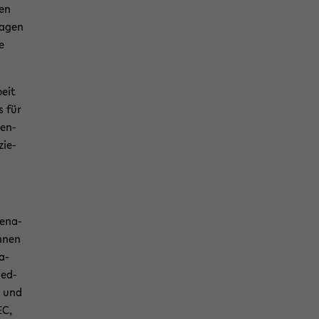
ten
a­gen
e
beit
s für
men­
zie­
e­na­
innen
Ha­
Med­
s und
EC,