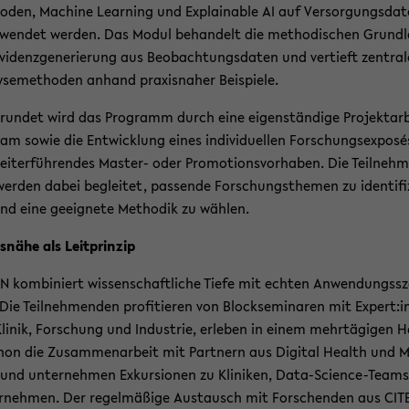
o­den, Ma­chi­ne Lear­ning und Ex­plain­able AI auf Ver­sor­gungs­da­
­wen­det wer­den. Das Modul be­han­delt die me­tho­di­schen Grund­l
vi­denz­ge­ne­rie­rung aus Be­ob­ach­tungs­da­ten und ver­tieft zen­tra­l
y­se­me­tho­den an­hand pra­xis­na­her Bei­spie­le.
­run­det wird das Pro­gramm durch eine ei­gen­stän­di­ge Pro­jekt­ar­
am sowie die Ent­wick­lung eines in­di­vi­du­el­len For­schungs­ex­posé
ei­ter­füh­ren­des Master-​ oder Pro­mo­ti­ons­vor­ha­ben. Die Teil­neh­
er­den dabei be­glei­tet, pas­sen­de For­schungs­the­men zu iden­ti­fi­
nd eine ge­eig­ne­te Me­tho­dik zu wäh­len.
s­nä­he als Leit­prin­zip
 kom­bi­niert wis­sen­schaft­li­che Tiefe mit ech­ten An­wen­dungs­sz
. Die Teil­neh­men­den pro­fi­tie­ren von Block­se­mi­na­ren mit Ex­pert:
li­nik, For­schung und In­dus­trie, er­le­ben in einem mehr­tä­gi­gen 
hon die Zu­sam­men­ar­beit mit Part­nern aus Di­gi­tal Health und 
und un­ter­neh­men Ex­kur­sio­nen zu Kli­ni­ken, Data-​Science-Team
r­neh­men. Der re­gel­mä­ßi­ge Aus­tausch mit For­schen­den aus CIT