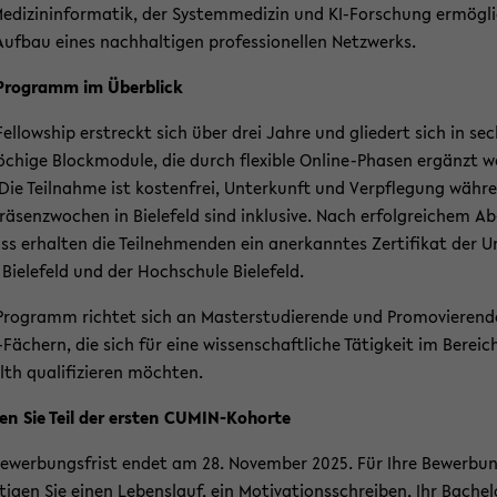
e­di­zin­in­for­ma­tik, der Sys­temme­di­zin und KI-​Forschung er­mög­l
uf­bau eines nach­hal­ti­gen pro­fes­sio­nel­len Netz­werks.
Pro­gramm im Über­blick
el­low­ship er­streckt sich über drei Jahre und glie­dert sich in se
ö­chi­ge Block­mo­du­le, die durch fle­xi­ble Online-​Phasen er­gänzt w
Die Teil­nah­me ist kos­ten­frei, Un­ter­kunft und Ver­pfle­gung wäh­r
rä­senz­wo­chen in Bie­le­feld sind in­klu­si­ve. Nach er­folg­rei­chem Ab
ss er­hal­ten die Teil­neh­men­den ein an­er­kann­tes Zer­ti­fi­kat der Un
 Bie­le­feld und der Hoch­schu­le Bie­le­feld.
ro­gramm rich­tet sich an Mas­ter­stu­die­ren­de und Pro­mo­vie­ren­
​Fächern, die sich für eine wis­sen­schaft­li­che Tä­tig­keit im Be­reic
lth qua­li­fi­zie­ren möch­ten.
en Sie Teil der ers­ten CUMIN-​Kohorte
e­wer­bungs­frist endet am 28. No­vem­ber 2025. Für Ihre Be­wer­bu
­ti­gen Sie einen Le­bens­lauf, ein Mo­ti­va­ti­ons­schrei­ben, Ihr Bachelo