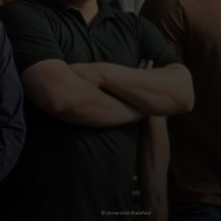
© Uni­ver­si­tät Bie­le­feld