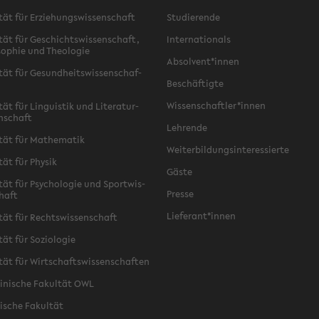
­tät für Er­zie­hungs­wis­sen­schaft
Stu­die­ren­de
­tät für Ge­schichts­wis­sen­schaft,
In­ter­na­tio­nals
­so­phie und Theo­lo­gie
Ab­sol­vent*innen
­tät für Ge­sund­heits­wis­sen­schaf­
Be­schäf­tig­te
Wis­sen­schaft­ler*innen
tät für Lin­gu­is­tik und Li­te­ra­tur­
n­schaft
Leh­ren­de
­tät für Ma­the­ma­tik
Wei­ter­bil­dungs­in­ter­es­sier­te
­tät für Phy­sik
Gäste
­tät für Psy­cho­lo­gie und Sport­wis­
Pres­se
chaft
Lie­fe­rant*innen
­tät für Rechts­wis­sen­schaft
tät für So­zio­lo­gie
­tät für Wirt­schafts­wis­sen­schaf­ten
zi­ni­sche Fa­kul­tät OWL
i­sche Fa­kul­tät