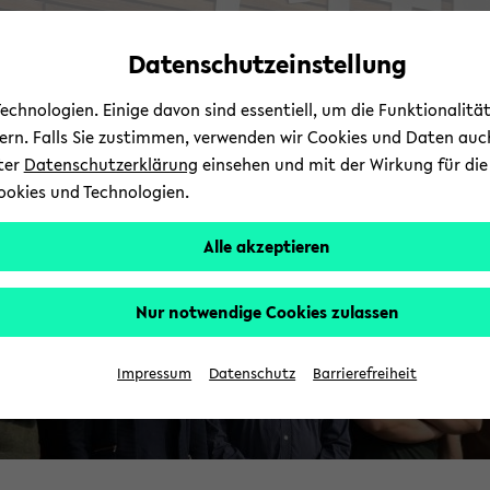
Automatische
zum
zum
zum
Inhaltswechsel
Hauptinhalt
Hauptmenü
Fußbereich
Datenschutzeinstellung
vermeiden
wechseln
wechseln
wechseln
chnologien. Einige davon sind essentiell, um die Funktionalit
sern. Falls Sie zustimmen, verwenden wir Cookies und Daten auc
nter
Datenschutzerklärung
einsehen und mit der Wirkung für die 
ookies und Technologien.
Alle akzeptieren
Nur notwendige Cookies zulassen
Impressum
Datenschutz
Barrierefreiheit