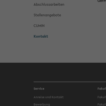
Ger­m
Ab­schluss­ar­bei­ten
Stel­len­an­ge­bo­te
CUMIN
Kon­takt
Service
Fakul
An­rei­se und Kon­takt
Fa­kul
Be­wer­bung
Fa­kul