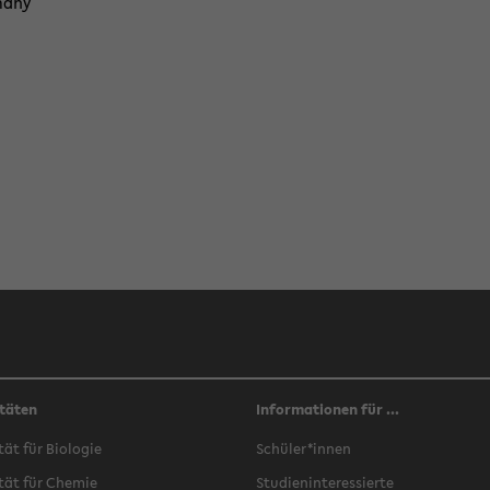
a­ny
täten
Informationen für ...
­tät für Bio­lo­gie
Schü­ler*innen
­tät für Che­mie
Stu­di­en­in­ter­es­sier­te