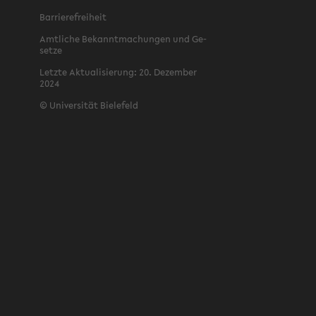
Bar­rie­re­frei­heit
Amt­li­che Be­kannt­ma­chun­gen und Ge­
set­ze
Letz­te Ak­tua­li­sie­rung: 20. De­zem­ber
2024
©
Uni­ver­si­tät Bie­le­feld