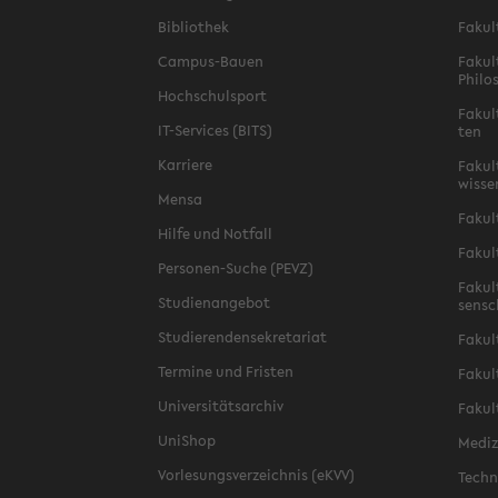
Bi­blio­thek
Fa­kul
Campus-​Bauen
Fa­kul
Phi­lo
Hoch­schul­sport
Fa­kul
IT-​Services (BITS)
ten
Kar­rie­re
Fa­kul­
wis­se
Mensa
Fa­kul
Hilfe und Not­fall
Fa­kul
Personen-​Suche (PEVZ)
Fa­kul
Stu­di­en­an­ge­bot
sen­s
Stu­die­ren­den­se­kre­ta­ri­at
Fa­kul
Ter­mi­ne und Fris­ten
Fa­kul­
Uni­ver­si­täts­ar­chiv
Fa­kul
Uni­Shop
Me­di­
Vor­le­sungs­ver­zeich­nis (eKVV)
Tech­n