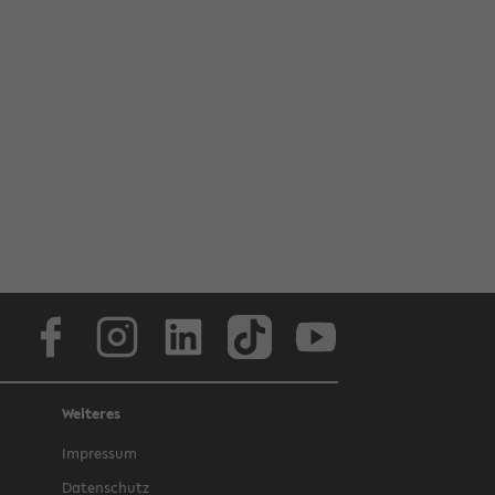
Face­book
In­sta­gram
Lin­ke­dIn
Tik­Tok
You­tube
Weiteres
Im­pres­sum
Da­ten­schutz