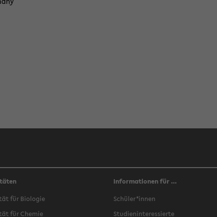
a­ny
täten
Informationen für ...
­tät für Bio­lo­gie
Schü­ler*innen
­tät für Che­mie
Stu­di­en­in­ter­es­sier­te