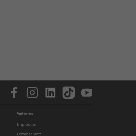
Face­book
In­sta­gram
Lin­ke­dIn
Tik­Tok
You­tube
Weiteres
Im­pres­sum
Da­ten­schutz