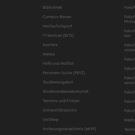
Bi­blio­thek
Fa­kul
Campus-​Bauen
Fa­kul
Phi­lo
Hoch­schul­sport
Fa­kul
IT-​Services (BITS)
ten
Kar­rie­re
Fa­kul­
wis­se
Mensa
Fa­kul
Hilfe und Not­fall
Fa­kul
Personen-​Suche (PEVZ)
Fa­kul
Stu­di­en­an­ge­bot
sen­s
Stu­die­ren­den­se­kre­ta­ri­at
Fa­kul
Ter­mi­ne und Fris­ten
Fa­kul­
Uni­ver­si­täts­ar­chiv
Fa­kul
Uni­Shop
Me­di­
Vor­le­sungs­ver­zeich­nis (eKVV)
Tech­n