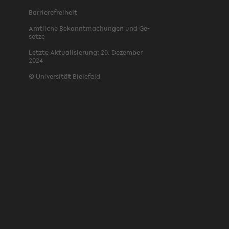
Bar­rie­re­frei­heit
Amt­li­che Be­kannt­ma­chun­gen und Ge­
set­ze
Letz­te Ak­tua­li­sie­rung: 20. De­zem­ber
2024
©
Uni­ver­si­tät Bie­le­feld