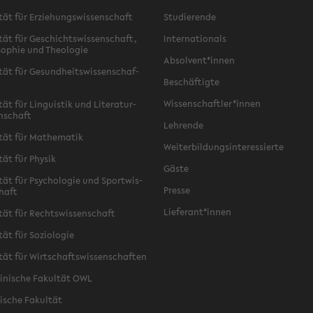
­tät für Er­zie­hungs­wis­sen­schaft
Stu­die­ren­de
­tät für Ge­schichts­wis­sen­schaft,
In­ter­na­tio­nals
­so­phie und Theo­lo­gie
Ab­sol­vent*innen
­tät für Ge­sund­heits­wis­sen­schaf­
Be­schäf­tig­te
Wis­sen­schaft­ler*innen
tät für Lin­gu­is­tik und Li­te­ra­tur­
n­schaft
Leh­ren­de
­tät für Ma­the­ma­tik
Wei­ter­bil­dungs­in­ter­es­sier­te
­tät für Phy­sik
Gäste
­tät für Psy­cho­lo­gie und Sport­wis­
Pres­se
chaft
Lie­fe­rant*innen
­tät für Rechts­wis­sen­schaft
tät für So­zio­lo­gie
­tät für Wirt­schafts­wis­sen­schaf­ten
zi­ni­sche Fa­kul­tät OWL
i­sche Fa­kul­tät