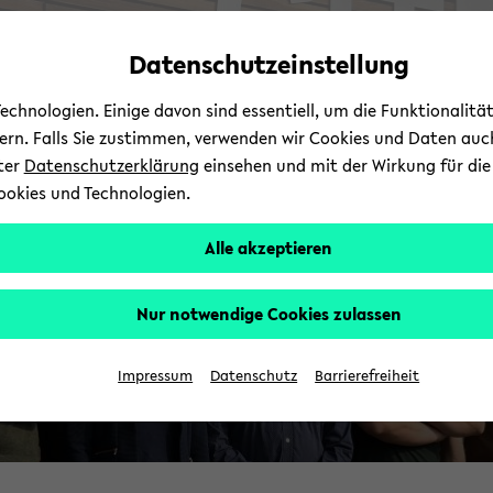
Automatische
zum
zum
zum
Inhaltswechsel
Hauptinhalt
Hauptmenü
Fußbereich
Datenschutzeinstellung
vermeiden
wechseln
wechseln
wechseln
chnologien. Einige davon sind essentiell, um die Funktionalit
sern. Falls Sie zustimmen, verwenden wir Cookies und Daten auc
nter
Datenschutzerklärung
einsehen und mit der Wirkung für die 
ookies und Technologien.
Alle akzeptieren
Nur notwendige Cookies zulassen
Impressum
Datenschutz
Barrierefreiheit