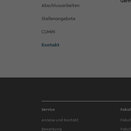
Ger­m
Ab­schluss­ar­bei­ten
Stel­len­an­ge­bo­te
CUMIN
Kon­takt
Service
Fakul
An­rei­se und Kon­takt
Fa­kul
Be­wer­bung
Fa­kul