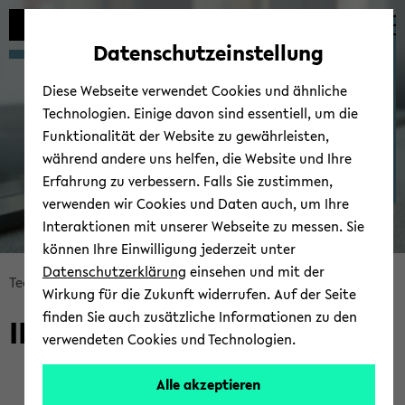
Automatische
zum
zum
zum
Inhaltswechsel
Hauptinhalt
Hauptmenü
Fußbereich
Gre­mi­en
Datenschutzeinstellung
vermeiden
wechseln
wechseln
wechseln
Diese Webseite verwendet Cookies und ähnliche
Technologien. Einige davon sind essentiell, um die
Funktionalität der Website zu gewährleisten,
während andere uns helfen, die Website und Ihre
Erfahrung zu verbessern. Falls Sie zustimmen,
verwenden wir Cookies und Daten auch, um Ihre
Interaktionen mit unserer Webseite zu messen. Sie
können Ihre Einwilligung jederzeit unter
Datenschutzerklärung
einsehen und mit der
Bread­
Tech­ni­sche Fa­kul­tät
Fa­kul­tät
Gre­mi­en
Wirkung für die Zukunft widerrufen. Auf der Seite
crumb
finden Sie auch zusätzliche Informationen zu den
IKM-​Verantwortliche
über­
verwendeten Cookies und Technologien.
sprin­
gen
Alle akzeptieren
und