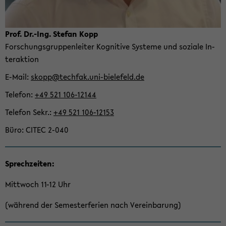
Prof. Dr.-Ing. Ste­fan Kopp
For­schungs­grup­pen­lei­ter Ko­gni­ti­ve Sys­te­me und so­zia­le In­
ter­ak­ti­on
E-​Mail
skopp@tech­fak.uni-​bielefeld.de
Te­le­fon
+49 521 106-​12144
Te­le­fon Sekr.
+49 521 106-​12153
Büro
CITEC 2-040
Sprech­zei­ten:
Mitt­woch 11-12 Uhr
(wäh­rend der Se­mes­ter­fe­ri­en nach Ver­ein­ba­rung)