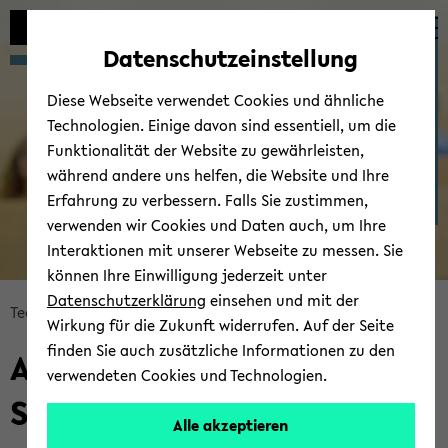
Automatische
zum
zum
zum
Inhaltswechsel
Hauptinhalt
Hauptmenü
Fußbereich
For­schungs­grup­pen der
Datenschutzeinstellung
vermeiden
wechseln
wechseln
wechseln
Tech­ni­schen Fa­kul­tät
Diese Webseite verwendet Cookies und ähnliche
Technologien. Einige davon sind essentiell, um die
Funktionalität der Website zu gewährleisten,
während andere uns helfen, die Website und Ihre
Erfahrung zu verbessern. Falls Sie zustimmen,
verwenden wir Cookies und Daten auch, um Ihre
In­
Interaktionen mit unserer Webseite zu messen. Sie
tel­
können Ihre Einwilligung jederzeit unter
li­
Datenschutzerklärung
einsehen und mit der
gen­
Bread­
Tech­ni­sche Fa­kul­tät
For­schung
Wirkung für die Zukunft widerrufen. Auf der Seite
te
crumb
finden Sie auch zusätzliche Informationen zu den
Sys­
AG Ko­gni­ti­ve Sys­te­me und
über­
verwendeten Cookies und Technologien.
te­
sprin­
So­zia­le In­ter­ak­ti­on
me
gen
Alle akzeptieren
und