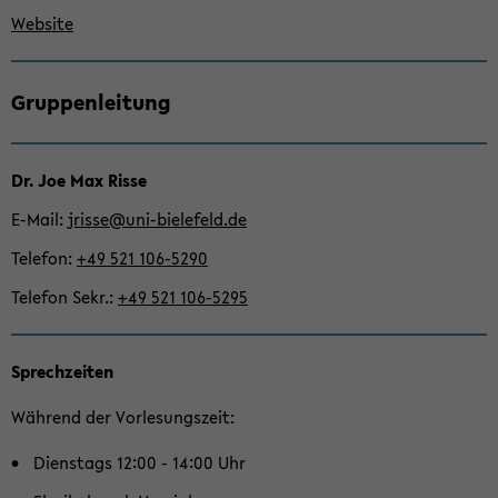
Web­site
Zum
Grup­pen­lei­tung
Haupt­
in­
halt
Dr. Joe Max Risse
der
Sek­
E-​Mail
jris­se@uni-​bielefeld.de
ti­
Te­le­fon
+49 521 106-​5290
on
wech­
Te­le­fon Sekr.
+49 521 106-​5295
seln
Sprech­zei­ten
Wäh­rend der Vor­le­sungs­zeit:
Diens­tags 12:00 - 14:00 Uhr