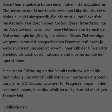
Diese The­men­ge­bie­te haben einen hohen in­ter­dis­zi­pli­nä­ren
Cha­rak­ter an der Schnitt­stel­le zwi­schen Mi­kro­flui­dik, Mi­kro­
bio­lo­gie, Mo­le­ku­lar­ge­ne­tik, Bio­in­for­ma­tik und Bio­ver­fah­
rens­tech­nik. Nur durch einen Aus­bau die­ser in­ter­dis­zi­pli­nä­
ren Ar­beits­wei­se las­sen sich neue Me­tho­den im Be­reich der
Bio­tech­no­lo­gie lang­fris­tig eta­blie­ren. Die­ses Ziel ver­fol­gen
wir ge­mein­sam mit aus­ge­wie­se­nen Ex­per­ten auf ihrem je­
wei­li­gen For­schungs­ge­biet so­wohl in­ner­halb der Uni­ver­si­tät
Bie­le­feld als auch durch na­tio­na­le und in­ter­na­tio­na­le Ko­
ope­ra­tio­nen.
Mit un­se­rer Er­fah­rung an der Schnitt­stel­le zwi­schen Bio­
tech­no­lo­gie und Mi­kro­flui­dik die­nen wir gerne als An­sprech­
part­ner und Dis­kus­si­ons­part­ner für Fra­ge­stel­lun­gen in die­
sem noch neuen, in­ter­dis­zi­pli­nä­ren und zu­kunfts­träch­ti­gen
The­men­feld.
Pu­bli­ka­tio­nen