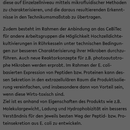
diese auf Ein­zel­zell­ni­veau mit­tels mi­kro­flui­di­scher Me­tho­den
zu cha­rak­te­ri­sie­ren, und die dar­aus re­sul­tie­ren­den Er­kennt­
nis­se in den Tech­ni­kums­maß­stab zu über­tra­gen.
Zudem be­steht im Rah­men der An­bin­dung an das Ce­Bi­Tec
für an­de­re Ar­beits­grup­pen die Mög­lich­keit Hoch­zell­dich­te­
kul­ti­vie­run­gen in Rühr­kes­seln unter tech­ni­schen Be­din­gun­
gen zur bes­se­ren Cha­rak­te­ri­sie­rung ihrer Mi­kro­ben durch­zu­
füh­ren. Auch neue Re­ak­tor­kon­zep­te für z.B. pho­to­au­to­tro­
phe Mi­kro­ben wer­den er­probt. Im Rah­men der E. coli-​
basierten Ex­pres­si­on von Pep­ti­den bzw. Pro­te­inen kann des­
sen Se­kre­ti­on in den ex­tra­zel­lu­lä­ren Raum die Pro­dukt­iso­lie­
rung ver­ein­fa­chen, und ins­be­son­de­re dann von Vor­teil sein,
wenn diese Wirts-​toxisch sind.
Ziel ist es an­hand von Ei­gen­schaf­ten des Pro­dukts wie z.B.
Mo­le­ku­lar­ge­wicht, La­dung und Hy­dro­pho­bi­zi­tät ein bes­se­res
Ver­ständ­nis für den je­weils bes­ten Weg der Peptid-​ bzw. Pro­
te­in­se­kre­ti­on aus E. coli zu ent­wi­ckeln.