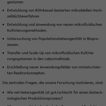
ga­nis­men
Ent­wick­lung von Rührkessel-​basierten mi­kro­biel­len Hoch­
zell­dich­te­ver­fah­ren
Ent­wick­lung und An­wen­dung von neuen mi­kro­flui­di­schen
Kul­ti­vie­rungs­me­tho­den.
Un­ter­su­chung von Po­pu­la­ti­ons­he­te­ro­ge­ni­tät in Bio­pro­
zes­sen.
Trans­fer und Scale-​Up von mi­kro­flui­di­schen Kul­ti­vie­
rungs­sys­te­men in den La­bor­maß­stab.
Er­schlie­ßung neuer An­wen­dungs­fel­der von mi­nia­tu­ri­sier­
ten Re­ak­tor­kon­zep­ten.
Die zen­tra­len Fra­gen, die un­se­re For­schung mo­ti­vie­ren, sind:
Wie viel He­te­ro­ge­ni­tät ist gut/schlecht für einen bio­tech­
no­lo­gi­schen Pro­duk­ti­ons­pro­zess?