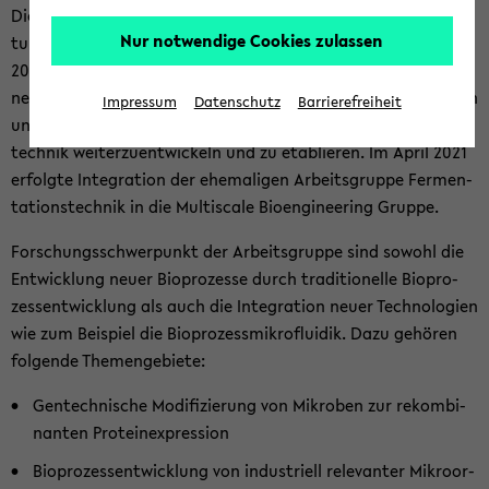
Die For­schungs­grup­pe Mul­tis­ca­le Bio­en­gi­nee­ring unter Lei­
Nur notwendige Cookies zulassen
tung von Prof. Dr.-Ing. Alex­an­der Grün­ber­ger wurde im April
2017 an der Tech­ni­schen Fa­kul­tät der Uni­ver­si­tät Bie­le­feld
neu ge­grün­det, mit dem Ziel neue mi­kro­flui­di­sche Me­tho­den
Impressum
Datenschutz
Barrierefreiheit
und Werk­zeu­ge für die Bio­tech­no­lo­gie und Bio­ver­fah­rens­
tech­nik wei­ter­zu­ent­wi­ckeln und zu eta­blie­ren. Im April 2021
er­folg­te In­te­gra­ti­on der ehe­ma­li­gen Ar­beits­grup­pe Fer­men­
ta­ti­ons­tech­nik in die Mul­tis­ca­le Bio­en­gi­nee­ring Grup­pe.
For­schungs­schwer­punkt der Ar­beits­grup­pe sind so­wohl die
Ent­wick­lung neuer Bio­pro­zes­se durch tra­di­tio­nel­le Bio­pro­
zess­ent­wick­lung als auch die In­te­gra­ti­on neuer Tech­no­lo­gien
wie zum Bei­spiel die Bio­pro­zess­mi­kro­flui­dik. Dazu ge­hö­ren
fol­gen­de The­men­ge­bie­te:
Gen­tech­ni­sche Mo­di­fi­zie­rung von Mi­kro­ben zur re­kom­bi­
nan­ten Pro­te­in­ex­pres­si­on
Bio­pro­zess­ent­wick­lung von in­dus­tri­ell re­le­van­ter Mi­kro­or­