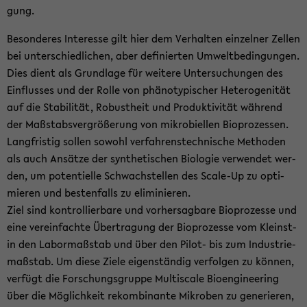
gung.
Be­son­de­res In­ter­es­se gilt hier dem Ver­hal­ten ein­zel­ner Zel­len
bei un­ter­schied­li­chen, aber de­fi­nier­ten Um­welt­be­din­gun­gen.
Dies dient als Grund­la­ge für wei­te­re Un­ter­su­chun­gen des
Ein­flus­ses und der Rolle von phä­no­ty­pi­scher He­te­ro­ge­ni­tät
auf die Sta­bi­li­tät, Ro­bust­heit und Pro­duk­ti­vi­tät wäh­rend
der Maß­stabs­ver­grö­ße­rung von mi­kro­biel­len Bio­pro­zes­sen.
Lang­fris­tig sol­len so­wohl ver­fah­rens­tech­ni­sche Me­tho­den
als auch An­sät­ze der syn­the­ti­schen Bio­lo­gie ver­wen­det wer­
den, um po­ten­ti­el­le Schwach­stel­len des Scale-​Up zu op­ti­
mie­ren und bes­ten­falls zu eli­mi­nie­ren.
Ziel sind kon­trol­lier­ba­re und vor­her­sag­ba­re Bio­pro­zes­se und
eine ver­ein­fach­te Über­tra­gung der Bio­pro­zes­se vom Kleinst-​
in den La­bor­maß­stab und über den Pilot-​ bis zum In­dus­trie­
maß­stab. Um diese Ziele ei­gen­stän­dig ver­fol­gen zu kön­nen,
ver­fügt die For­schungs­grup­pe Mul­tis­ca­le Bio­en­gi­nee­ring
über die Mög­lich­keit re­kom­bi­nan­te Mi­kro­ben zu ge­ne­rie­ren,