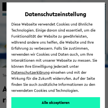
Automatische
skip
skip
skip
Inhaltswechsel
to
to
to
For­schungs­grup­pen der
Datenschutzeinstellung
vermeiden
main
main
footer
Tech­ni­schen Fa­kul­tät
content
menu
Diese Webseite verwendet Cookies und ähnliche
Technologien. Einige davon sind essentiell, um die
Funktionalität der Website zu gewährleisten,
während andere uns helfen, die Website und Ihre
Erfahrung zu verbessern. Falls Sie zustimmen,
verwenden wir Cookies und Daten auch, um Ihre
Bio­
Interaktionen mit unserer Webseite zu messen. Sie
tech­
können Ihre Einwilligung jederzeit unter
no­
Datenschutzerklärung
einsehen und mit der
lo­
skip
Tech­ni­sche Fa­kul­tät
For­schung
Wirkung für die Zukunft widerrufen. Auf der Seite
gie
breadcrumb
finden Sie auch zusätzliche Informationen zu den
AG Mul­tis­ca­le Bio­en­gi­nee­
navigation
verwendeten Cookies und Technologien.
to
ring
main
Alle akzeptieren
content