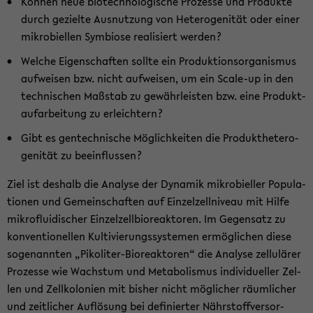
Kön­nen neue bio­tech­no­lo­gi­sche Pro­zes­se und Pro­duk­te
durch ge­ziel­te Aus­nut­zung von He­te­ro­ge­ni­tät oder einer
mi­kro­biel­len Sym­bio­se rea­li­siert wer­den?
Wel­che Ei­gen­schaf­ten soll­te ein Pro­duk­ti­ons­or­ga­nis­mus
auf­wei­sen bzw. nicht auf­wei­sen, um ein Scale-​up in den
tech­ni­schen Maß­stab zu ge­währ­leis­ten bzw. eine Pro­dukt­
auf­ar­bei­tung zu er­leich­tern?
Gibt es gen­tech­ni­sche Mög­lich­kei­ten die Pro­dukt­he­te­ro­
ge­ni­tät zu be­ein­flus­sen?
Ziel ist des­halb die Ana­ly­se der Dy­na­mik mi­kro­biel­ler Po­pu­la­
tio­nen und Ge­mein­schaf­ten auf Ein­zel­zell­ni­veau mit Hilfe
mi­kro­flui­di­scher Ein­zel­zell­bio­re­ak­to­ren. Im Ge­gen­satz zu
kon­ven­tio­nel­len Kul­ti­vie­rungs­sys­te­men er­mög­li­chen diese
so­ge­nann­ten „Pikoliter-​Bioreaktoren“ die Ana­ly­se zel­lu­lä­rer
Pro­zes­se wie Wachs­tum und Me­ta­bo­lis­mus in­di­vi­du­el­ler Zel­
len und Zell­ko­lo­nien mit bis­her nicht mög­li­cher räum­li­cher
und zeit­li­cher Auf­lö­sung bei de­fi­nier­ter Nähr­stoff­ver­sor­