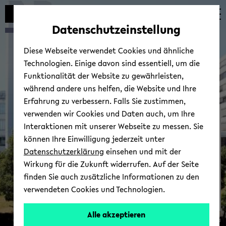
avoid
skip
skip
skip
automatic
to
to
to
Datenschutzeinstellung
content
main
main
footer
change
content
menu
Diese Webseite verwendet Cookies und ähnliche
Technologien. Einige davon sind essentiell, um die
Funktionalität der Website zu gewährleisten,
während andere uns helfen, die Website und Ihre
Erfahrung zu verbessern. Falls Sie zustimmen,
verwenden wir Cookies und Daten auch, um Ihre
BiGSEM Mini-​Course
Interaktionen mit unserer Webseite zu messen. Sie
können Ihre Einwilligung jederzeit unter
Datenschutzerklärung
einsehen und mit der
Wirkung für die Zukunft widerrufen. Auf der Seite
finden Sie auch zusätzliche Informationen zu den
verwendeten Cookies und Technologien.
Alle akzeptieren
© Uni­ver­sität Biele­feld