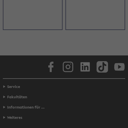
Face­book
In­sta­gram
LinkedIn
Tik­Tok
Y
Service
Fakultäten
Informationen für ...
Weiteres