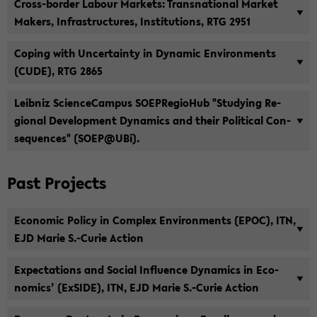
Cross-​border Labour Mar­kets: Transna­tional Mar­ket
Mak­ers, In­fra­struc­tures, In­sti­tu­tions, RTG 2951
Cop­ing with Un­cer­tainty in Dy­namic En­vi­ron­ments
(CUDE), RTG 2865
Leib­niz Sci­ence­Cam­pus SOEPRe­gio­Hub "Study­ing Re­
gional De­vel­op­ment Dy­nam­ics and their Po­lit­i­cal Con­
se­quences" (SOEP@UBi).
Past Projects
Eco­nomic Pol­icy in Com­plex En­vi­ron­ments (EPOC), ITN,
EJD Marie S.-​Curie Ac­tion
Ex­pec­ta­tions and So­cial In­flu­ence Dy­nam­ics in Eco­
nom­ics’ (Ex­SIDE), ITN, EJD Marie S.-​Curie Ac­tion