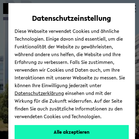
avoid
zum
zum
zum
automatic
Hauptinhalt
Hauptmenü
Fußbereich
Datenschutzeinstellung
content
wechseln
wechseln
wechseln
change
Diese Webseite verwendet Cookies und ähnliche
Technologien. Einige davon sind essentiell, um die
Funktionalität der Website zu gewährleisten,
während andere uns helfen, die Website und Ihre
Erfahrung zu verbessern. Falls Sie zustimmen,
verwenden wir Cookies und Daten auch, um Ihre
Projects
Interaktionen mit unserer Webseite zu messen. Sie
können Ihre Einwilligung jederzeit unter
Datenschutzerklärung
einsehen und mit der
Wirkung für die Zukunft widerrufen. Auf der Seite
finden Sie auch zusätzliche Informationen zu den
verwendeten Cookies und Technologien.
Alle akzeptieren
© Uni­ver­sität Biele­feld