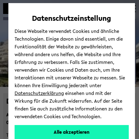
Automatische
zum
zum
zum
Inhaltswechsel
Hauptinhalt
Hauptmenü
Fußbereich
Datenschutzeinstellung
vermeiden
wechseln
wechseln
wechseln
De­cis­i­on and Ope­ra­ti­on
Diese Webseite verwendet Cookies und ähnliche
Tech­no­lo­gies
Technologien. Einige davon sind essentiell, um die
Funktionalität der Website zu gewährleisten,
während andere uns helfen, die Website und Ihre
Erfahrung zu verbessern. Falls Sie zustimmen,
verwenden wir Cookies und Daten auch, um Ihre
Interaktionen mit unserer Webseite zu messen. Sie
Prof.
können Ihre Einwilligung jederzeit unter
© Uni­ver­si­tät Bie­le­feld
Dr.
Datenschutzerklärung
einsehen und mit der
De­cis­i­on and Ope­ra­ti­on Tech­no­lo­gies
Kevin
Wirkung für die Zukunft widerrufen. Auf der Seite
Tier­
finden Sie auch zusätzliche Informationen zu den
At­ten­ti­on: I am mo­ving to the
Uni­ver­si­ty of Vi­en­na
as of
ney
verwendeten Cookies und Technologien.
01.10.2025.
Alle akzeptieren
Thank you to all the great stu­dents and col­le­agues at